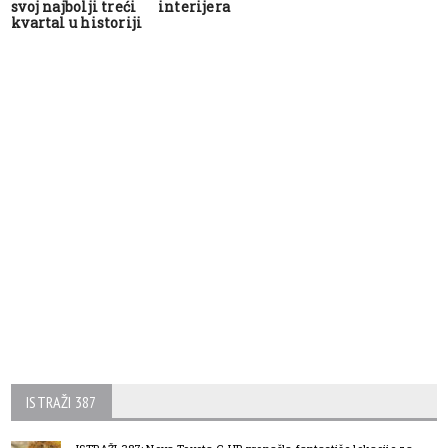
svoj najbolji treći
interijera
kvartal u historiji
ISTRAŽI 387