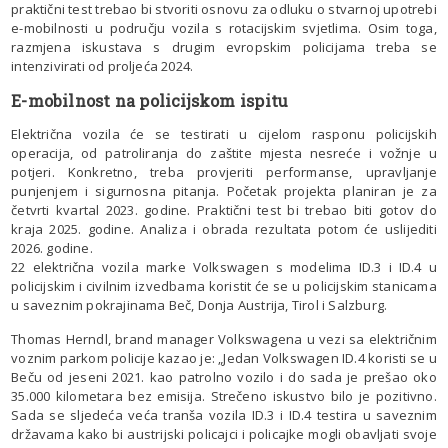
praktični test trebao bi stvoriti osnovu za odluku o stvarnoj upotrebi
e-mobilnosti u području vozila s rotacijskim svjetlima. Osim toga,
razmjena iskustava s drugim evropskim policijama treba se
intenzivirati od proljeća 2024.
E-mobilnost na policijskom ispitu
Električna vozila će se testirati u cijelom rasponu policijskih
operacija, od patroliranja do zaštite mjesta nesreće i vožnje u
potjeri. Konkretno, treba provjeriti performanse, upravljanje
punjenjem i sigurnosna pitanja. Početak projekta planiran je za
četvrti kvartal 2023. godine. Praktični test bi trebao biti gotov do
kraja 2025. godine. Analiza i obrada rezultata potom će uslijediti
2026. godine.
22 električna vozila marke Volkswagen s modelima ID.3 i ID.4 u
policijskim i civilnim izvedbama koristit će se u policijskim stanicama
u saveznim pokrajinama Beč, Donja Austrija, Tirol i Salzburg.
Thomas Herndl, brand manager Volkswagena u vezi sa električnim
voznim parkom policije kazao je: „Jedan Volkswagen ID.4 koristi se u
Beču od jeseni 2021. kao patrolno vozilo i do sada je prešao oko
35.000 kilometara bez emisija. Strečeno iskustvo bilo je pozitivno.
Sada se sljedeća veća tranša vozila ID.3 i ID.4 testira u saveznim
državama kako bi austrijski policajci i policajke mogli obavljati svoje