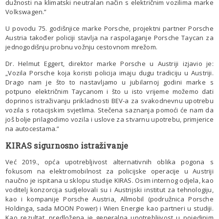
dužnosti na klimatski neutralan način s električnim vozilima marke
Volkswagen.”
U povodu 75. godišnjice marke Porsche, projektni partner Porsche
Austria također policiji stavlja na raspolaganje Porsche Taycan za
jednogodišnju probnu vožnju cestovnom mrežom.
Dr. Helmut Eggert, direktor marke Porsche u Austriji izjavio je:
„Vozila Porsche koja koristi policija imaju dugu tradiciju u Austriji.
Drago nam je što to nastavljamo u jubilarnoj godini marke s
potpuno električnim Taycanom i što u isto vrijeme možemo dati
doprinos istraživanju prikladnosti BEV-a za svakodnevnu upotrebu
vozila s rotacijskim svjetlima. Stečena saznanja pomoći će nam da
još bolje prilagodimo vozila i uslove za stvarnu upotrebu, primjerice
na autocestama.”
KIRAS sigurnosno istraživanje
Već 2019., opća upotrebljivost alternativnih oblika pogona s
fokusom na elektromobilnost za policijske operacije u Austriji
naučno je ispitana u sklopu studije KIRAS. Osim internog odjela, kao
voditelj konzorcija sudjelovali su i Austrijski institut za tehnologiju,
kao i kompanije Porsche Austria, Allmobil (podružnica Porsche
Holdinga, sada MOON Power) i Wien Energie kao partneri u studiji.
Kao rezultat, predložena je generalna upotrebljivost u pojedinim