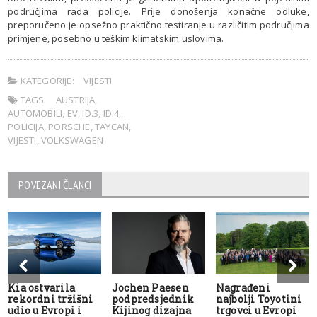
područjima rada policije. Prije donošenja konačne odluke,
preporučeno je opsežno praktično testiranje u različitim područjima
primjene, posebno u teškim klimatskim uslovima.
KATEGORIJE:
VIJESTI
TAGS:
AUSTRIJA
,
AUTOMOBILI
,
EV
,
ID.3
,
ID.4
,
POLICIJA
,
PORSCHE
,
TAYCAN
,
VIJESTI
,
VOLKSWAGEN
POVEZANI ČLANCI
Kia ostvarila
Jochen Paesen
Nagrađeni
rekordni tržišni
podpredsjednik
najbolji Toyotini
udio u Evropi i
Kijinog dizajna
trgovci u Evropi