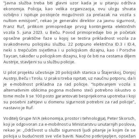
“Javna služba treba biti glavni uzor kada je u pitanju održiva
ekonomija. Policija, kao velika organizacija, ovu ulogu shvata
ozbiljno i ispituje postojeće mogućnosti za prelazak na vozila s
nultom emisijom“, rekao je generalni direktor za javnu sigurnost,
Franz Ruf, prilikom primopredaje prvog kontingenta električnih
vozila 5. juna 2023. u Beču. Povod primopredaje bio je početak
opsežne praktične faze u kojoj se testira prikladnost vozila za
svakodnevnu policijsku službu. 22 potpuno električna ID.3 i ID.4,
neki s trepćućim svjetlima i u policijskom dizajnu, kao i Porsche
Taycan, također u policijskom dizajnu, koji će biti na cestama diljem
Austrije, stavljeni su u službu policije.
U pilot projektu učestvuje 20 policijskih stanica u Štajerskoj, Donjoj
Austriji, Beču i Tirolu. U praksi treba ispitati, uz naučnu potporu, da li
je e-mobilnost prikladna za rad policije. “Ispitivanjem vozila s
alternativnim oblicima pogona možemo steći potrebno iskustvo o
tome može li se 100 posto garantovati besprijekorna upotreba i koji
su posebni zahtjevi u domenu sigurnosti potrebni za rad policije”,
nastavio je Ruf.
Voditelj Grupe IV/A (ekonomija, prostor i tehnologija), Peter Skorsch,
koji je odgovoran za e-mobilnost u Ministarstvu unutarnjih poslova,
rekao je: „Održivost u službi sigurnosti ljudi pitanje je kojim će se
policija u budućnosti sve više baviti. Naučno potkrijepljen, opsežan