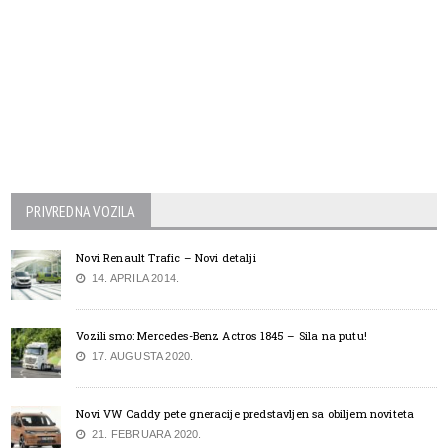
PRIVREDNA VOZILA
Novi Renault Trafic – Novi detalji
14. APRILA 2014.
Vozili smo: Mercedes-Benz Actros 1845 – Sila na putu!
17. AUGUSTA 2020.
Novi VW Caddy pete gneracije predstavljen sa obiljem noviteta
21. FEBRUARA 2020.