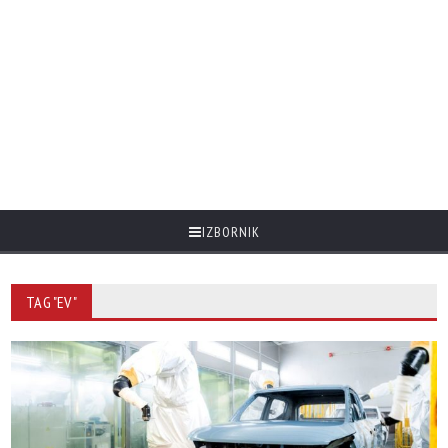
IZBORNIK
TAG "EV"