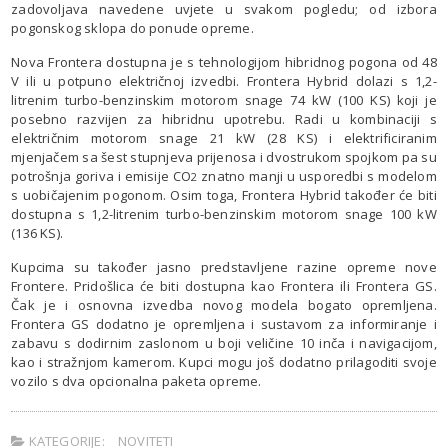
zadovoljava navedene uvjete u svakom pogledu; od izbora
pogonskog sklopa do ponude opreme.
Nova Frontera dostupna je s tehnologijom hibridnog pogona od 48
V ili u potpuno električnoj izvedbi. Frontera Hybrid dolazi s 1,2-
litrenim turbo-benzinskim motorom snage 74 kW (100 KS) koji je
posebno razvijen za hibridnu upotrebu. Radi u kombinaciji s
električnim motorom snage 21 kW (28 KS) i elektrificiranim
mjenjačem sa šest stupnjeva prijenosa i dvostrukom spojkom pa su
potrošnja goriva i emisije CO
znatno manji u usporedbi s modelom
2
s uobičajenim pogonom. Osim toga, Frontera Hybrid također će biti
dostupna s 1,2-litrenim turbo-benzinskim motorom snage 100 kW
(136 KS).
Kupcima su također jasno predstavljene razine opreme nove
Frontere. Pridošlica će biti dostupna kao Frontera ili Frontera GS.
Čak je i osnovna izvedba novog modela bogato opremljena.
Frontera GS dodatno je opremljena i sustavom za informiranje i
zabavu s dodirnim zaslonom u boji veličine 10 inča i navigacijom,
kao i stražnjom kamerom. Kupci mogu još dodatno prilagoditi svoje
vozilo s dva opcionalna paketa opreme.
KATEGORIJE:
NOVITETI