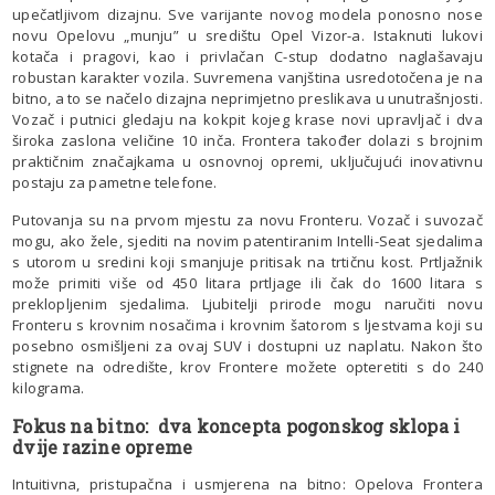
upečatljivom dizajnu. Sve varijante novog modela ponosno nose
novu Opelovu „munju” u središtu Opel Vizor-a. Istaknuti lukovi
kotača i pragovi, kao i privlačan C-stup dodatno naglašavaju
robustan karakter vozila. Suvremena vanjština usredotočena je na
bitno, a to se načelo dizajna neprimjetno preslikava u unutrašnjosti.
Vozač i putnici gledaju na kokpit kojeg krase novi upravljač i dva
široka zaslona veličine 10 inča. Frontera također dolazi s brojnim
praktičnim značajkama u osnovnoj opremi, uključujući inovativnu
postaju za pametne telefone.
Putovanja su na prvom mjestu za novu Fronteru. Vozač i suvozač
mogu, ako žele, sjediti na novim patentiranim Intelli-Seat sjedalima
s utorom u sredini koji smanjuje pritisak na trtičnu kost. Prtljažnik
može primiti više od 450 litara prtljage ili čak do 1600 litara s
preklopljenim sjedalima. Ljubitelji prirode mogu naručiti novu
Fronteru s krovnim nosačima i krovnim šatorom s ljestvama koji su
posebno osmišljeni za ovaj SUV i dostupni uz naplatu. Nakon što
stignete na odredište, krov Frontere možete opteretiti s do 240
kilograma.
Fokus na bitno: dva koncepta pogonskog sklopa i
dvije razine opreme
Intuitivna, pristupačna i usmjerena na bitno: Opelova Frontera