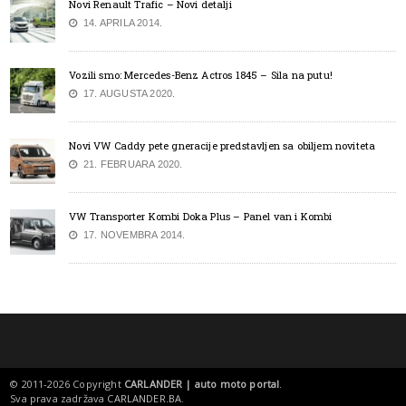
Novi Renault Trafic – Novi detalji
14. APRILA 2014.
Vozili smo: Mercedes-Benz Actros 1845 – Sila na putu!
17. AUGUSTA 2020.
Novi VW Caddy pete gneracije predstavljen sa obiljem noviteta
21. FEBRUARA 2020.
VW Transporter Kombi Doka Plus – Panel van i Kombi
17. NOVEMBRA 2014.
© 2011-2026 Copyright
CARLANDER | auto moto portal
.
Sva prava zadržava
CARLANDER.BA
.