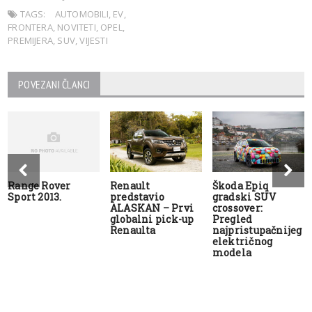
TAGS:
AUTOMOBILI
,
EV
,
FRONTERA
,
NOVITETI
,
OPEL
,
PREMIJERA
,
SUV
,
VIJESTI
POVEZANI ČLANCI
Range Rover
Renault
Škoda Epiq
Sport 2013.
predstavio
gradski SUV
ALASKAN – Prvi
crossover:
globalni pick-up
Pregled
Renaulta
najpristupačnijeg
električnog
modela