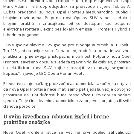
Glavni izvršni direktor Opela Florian Huettl, dopredsjednik za dizajn
Mark Adams i viši dopredsjednik za proizvode i cijene Tobias A.
Gubitz predstavili su novu Opel Fronteru međunarodnoj publici i
brojnim novinarima. Potpuno novi Opelov SUV s pet sjedala i
brojnim praktičnim značajkama bit će dostupan kao potpuno
električna Frontera Electric bez lokalnih emisija ili Frontera Hybrid s
hibridnim pogonom.
„Ove godine slavimo 125 godina proizvodnje automobila u Opelu.
Tih 125 godina uvijek smo išli naprijed, nudeći kupcima inovativnu,
praktičnu i prije svega pristupačnu mobilnost. Potpuno novu Opel
Fronteru savršeno opisuje sljedeća izjava: vrlo fleksibilan, prostran
i elektrificiran novi SUV koji će osvojiti srca novog segmenta
kupaca.”, izjavio je CEO Opela Florian Huettl.
Predstavnici njemačkog proizvođača automobila također su najavili
da nova Opel Frontera neće imati samo pet sjedala, već je dovoljno
prostrana da u budućnosti bude raspoloživa u izvedbi sa sedam
sjedala. To je čini idealnim automobilom za prijevoz prijatelja ili svih
članova porodice.
U svim izvedbama: robustan izgled i brojne
praktične značajke
Nova Opel Frontera ističe se već na prvi pogled zahvaljujući