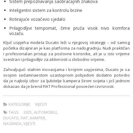
Sistem prepoznavanja saobraćajnih znakova
Inteligentni sistem za kontrolu brzine
Rotirajuće vozačevo sjedalo
Prilagodljivi tempomat, čime pruža visok nivo komfora
vozaču.
Ključ uspjeha modela Ducato leži u njegovoj strategiji – od samog
početka dizajniran je kao platforma za nadogradnju. Nudi praktičan
i profesionalan pristup za poslovne korisnike, ali je u isto vrijeme
svestran i prilagodljiv za aktivnosti u slobodno vrijeme.
Zahvaljujući stalnim inovacijama i brojnim uspjesima, Ducato je sa
svojom sedamnaestom uzastopnom pobjedom dodatno potvrdio
da je najbolji izbor za ljubitelje kampera širom svijeta i još jednom
dokazao da je brend FIAT Professional posvećen izvrsnosti.
KATEGORIJE:
VIJESTI
TAGS:
2025
,
AUTOMOBILI
,
DUCATO
,
FIAT
,
KAMPER
,
NAGRADA
,
VIJESTI