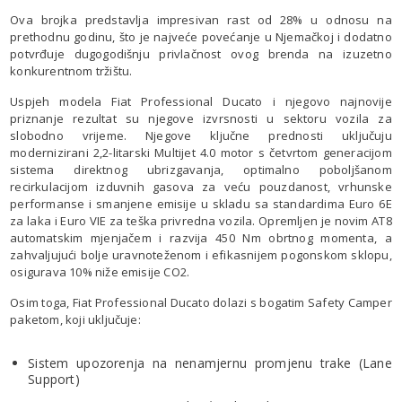
Ova brojka predstavlja impresivan rast od 28% u odnosu na
prethodnu godinu, što je najveće povećanje u Njemačkoj i dodatno
potvrđuje dugogodišnju privlačnost ovog brenda na izuzetno
konkurentnom tržištu.
Uspjeh modela Fiat Professional Ducato i njegovo najnovije
priznanje rezultat su njegove izvrsnosti u sektoru vozila za
slobodno vrijeme. Njegove ključne prednosti uključuju
modernizirani 2,2-litarski Multijet 4.0 motor s četvrtom generacijom
sistema direktnog ubrizgavanja, optimalno poboljšanom
recirkulacijom izduvnih gasova za veću pouzdanost, vrhunske
performanse i smanjene emisije u skladu sa standardima Euro 6E
za laka i Euro VIE za teška privredna vozila. Opremljen je novim AT8
automatskim mjenjačem i razvija 450 Nm obrtnog momenta, a
zahvaljujući bolje uravnoteženom i efikasnijem pogonskom sklopu,
osigurava 10% niže emisije CO2.
Osim toga, Fiat Professional Ducato dolazi s bogatim Safety Camper
paketom, koji uključuje:
Sistem upozorenja na nenamjernu promjenu trake (Lane
Support)