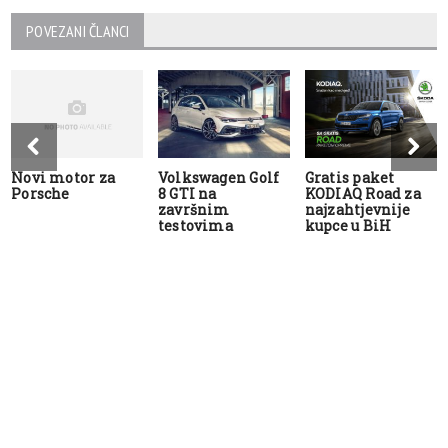
POVEZANI ČLANCI
Novi motor za
Volkswagen Golf
Gratis paket
Porsche
8 GTI na
KODIAQ Road za
završnim
najzahtjevnije
testovima
kupce u BiH