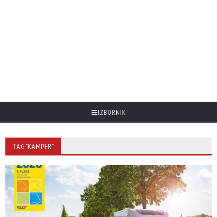
IZBORNIK
TAG "KAMPER"