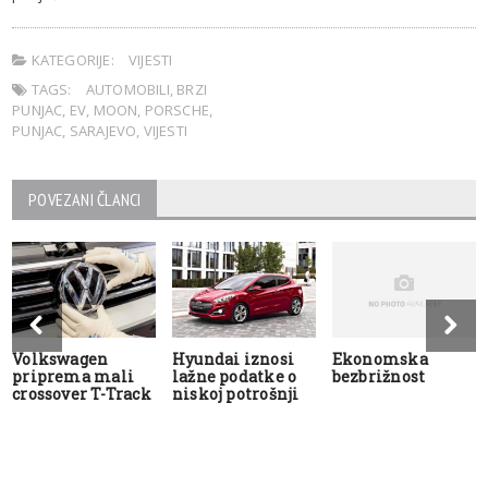
KATEGORIJE:
VIJESTI
TAGS:
AUTOMOBILI
,
BRZI
PUNJAC
,
EV
,
MOON
,
PORSCHE
,
PUNJAC
,
SARAJEVO
,
VIJESTI
POVEZANI ČLANCI
Volkswagen
Hyundai iznosi
Ekonomska
priprema mali
lažne podatke o
bezbrižnost
crossover T-Track
niskoj potrošnji