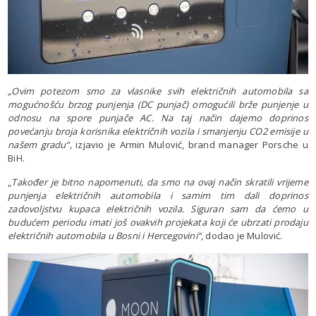
„Ovim potezom smo za vlasnike svih električnih automobila sa
mogućnošću brzog punjenja (DC punjač) omogućili brže punjenje u
odnosu na spore punjače AC. Na taj način dajemo doprinos
povećanju broja korisnika električnih vozila i smanjenju CO2 emisije u
našem gradu“,
izjavio je Armin Mulović, brand manager Porsche u
BiH.
„
Također je bitno napomenuti, da smo na ovaj način skratili vrijeme
punjenja električnih automobila i samim tim dali doprinos
zadovoljstvu kupaca električnih vozila. Siguran sam da ćemo u
budućem periodu imati još ovakvih projekata koji će ubrzati prodaju
električnih automobila u Bosni i Hercegovini“
, dodao je Mulović.