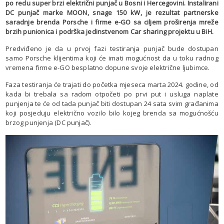
po redu super brzi električni punjač u Bosni i Hercegovini. Instalirani
DC punjač marke MOON, snage 150 kW, je rezultat partnerske
saradnje brenda Porsche i firme e-GO sa ciljem proširenja mreže
brzih punionica i podrška jedinstvenom Car sharing projektu u BiH.
Predviđeno je da u prvoj fazi testiranja punjač bude dostupan
samo Porsche klijentima koji će imati mogućnost da u toku radnog
vremena firme e-GO besplatno dopune svoje električne ljubimce.
Faza testiranja će trajati do početka mjeseca marta 2024. godine, od
kada bi trebala sa radom otpočeti po prvi put i usluga naplate
punjenja te će od tada punjač biti dostupan 24 sata svim građanima
koji posjeduju električno vozilo bilo kojeg brenda sa mogućnošću
brzog punjenja (DC punjač).