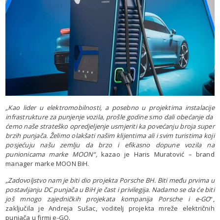
„Kao lider u elektromobilnosti, a posebno u projektima instalacije
infrastrukture za punjenje vozila, prošle godine smo dali obećanje da
ćemo naše strateško opredjeljenje usmjeriti ka povećanju broja super
brzih punjača. Želimo olakšati našim klijentima ali i svim turistima koji
posjećuju našu zemlju da brzo i efikasno dopune vozila na
punionicama marke MOON“,
kazao je Haris Muratović – brand
manager marke MOON BiH.
„Zadovoljstvo nam je biti dio projekta Porsche BH. Biti među prvima u
postavljanju DC punjača u BiH je čast i privilegija. Nadamo se da će biti
još mnogo zajedničkih projekata kompanija Porsche i e-GO
“,
zaključila je Andreja Sušac, voditelj projekta mreže električnih
punjača u firmi e-GO.