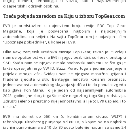
dugog dometa, tehnologija u vozilu, kao i najsavremenijih
dizajnerskih i održivih osobina.
Treća pobjeda zaredom za Kiju u izboru TopGear.com
EV9 je predstavljen u najnovijem broju revije BBC Top Gear
Magazine, koja je posvećena najboljim i najpoželjnijim
automobilima na svijetu. Na sajtu TopGear.com je objavljen i film
“Upoznajte pobjednike”, u kome je i EV9.
Ollie Kew, zamjenik urednika emisije Top Gear, rekao je: “Sviđaju
nam se opuštenost vozila EV9 i njegov bezbrižni, surferski pristup u
SAD. Sviđa nam se njegov nimalo snobovski amblem i to što ga je
lakše upravljati nego VW ID. Buzz. Pored toga s jednim punjenjem
prijelazi mnogo više. Sviđaju nam se njegova masažna, grijana i
hlađena sjedišta u stilu Bentayge, mnoštvo korisnih pretinaca,
jednostavnost automatskog slaganja sjedišta i to da pomalo izgleda
kao glava Iron Mana. To je jedan od najzanimljivijih automobila
2023. godine, ne zbog toga što može nego zbog toga što predstavlja.
Združiti zeleno i prestižno nije jednostavno, ali je to EV9 uspjelo, i to
u stilu.”
EV9 ima domet do 563 km (u kombiniranom ciklusu WLTP) i
tehnologiju ultrabrzog punjenja od 800 V, s kojom se na najbržim
javnim punionicama od 10 do 80 posto baterije napuni za samo 24