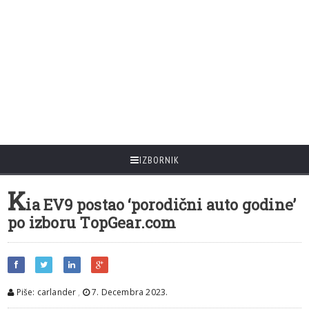
IZBORNIK
K
ia EV9 postao ‘porodični auto godine’
po izboru TopGear.com
Piše: carlander
,
7. Decembra 2023.