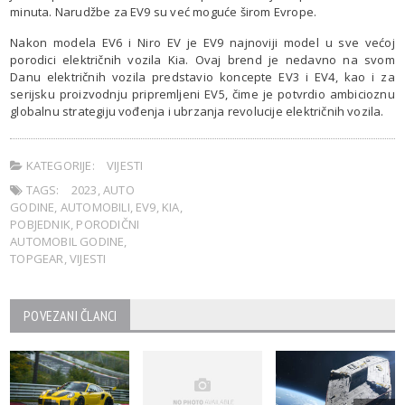
minuta. Narudžbe za EV9 su već moguće širom Evrope.
Nakon modela EV6 i Niro EV je EV9 najnoviji model u sve većoj
porodici električnih vozila Kia. Ovaj brend je nedavno na svom
Danu električnih vozila predstavio koncepte EV3 i EV4, kao i za
serijsku proizvodnju pripremljeni EV5, čime je potvrdio ambicioznu
globalnu strategiju vođenja i ubrzanja revolucije električnih vozila.
KATEGORIJE:
VIJESTI
TAGS:
2023
,
AUTO
GODINE
,
AUTOMOBILI
,
EV9
,
KIA
,
POBJEDNIK
,
PORODIČNI
AUTOMOBIL GODINE
,
TOPGEAR
,
VIJESTI
POVEZANI ČLANCI