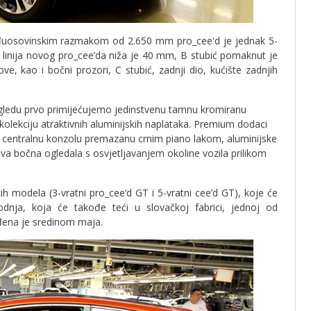
uosovinskim razmakom od 2.650 mm pro_cee'd je jednak 5-
a linija novog pro_cee’da niža je 40 mm, B stubić pomaknut je
, kao i bočni prozori, C stubić, zadnji dio, kućište zadnjih
zgledu prvo primijećujemo jedinstvenu tamnu kromiranu
kolekciju atraktivnih aluminijskih naplataka. Premium dodaci
 i centralnu konzolu premazanu crnim piano lakom, aluminijske
oživa bočna ogledala s osvjetljavanjem okoline vozila prilikom
ih modela (3-vratni pro_cee’d GT i 5-vratni cee’d GT), koje će
dnja, koja će takođe teći u slovačkoj fabrici, jednoj od
iđena je sredinom maja.