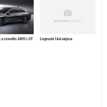
i u izvedbi AWD i GT
Legende IAA sajma
Vr