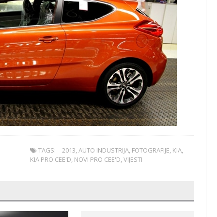
TAGS:
2013
,
AUTO INDUSTRIJA
,
FOTOGRAFIJE
,
KIA
,
KIA PRO CEE'D
,
NOVI PRO CEE'D
,
VIJESTI