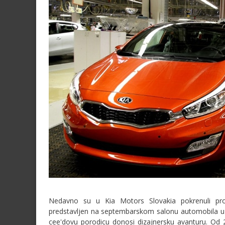
Nedavno su u Kia Motors Slovakia pokrenuli proi
predstavljen na septembarskom salonu automobila u Pa
cee'dovu porodicu donosi dizajnersku avanturu. Od 20