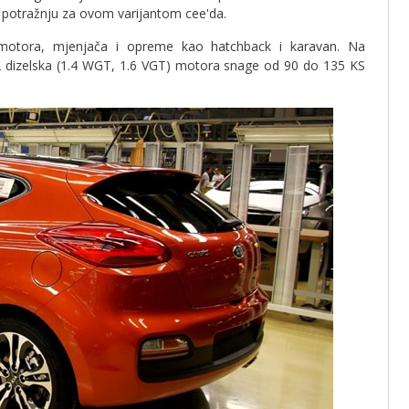
u potražnju za ovom varijantom cee'da.
r motora, mjenjača i opreme kao hatchback i karavan. Na
i 2 dizelska (1.4 WGT, 1.6 VGT) motora snage od 90 do 135 KS