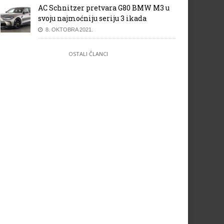
AC Schnitzer pretvara G80 BMW M3 u
svoju najmoćniju seriju 3 ikada
8. OKTOBRA 2021.
OSTALI ČLANCI