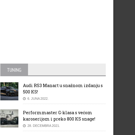
TUNING
Audi RS3 Manart u snažnom izdanju s
500 KS!
6. JUNA 2022.
Performmaster G-klasa s većom
karoserijom i preko 800 KS snage!
28. DECEMBRA 2021.