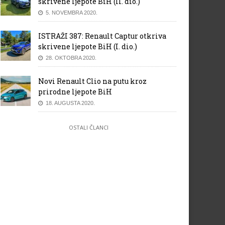
skrivene ljepote BiH (II. dio.)
5. NOVEMBRA 2020.
ISTRAŽI 387: Renault Captur otkriva
skrivene ljepote BiH (I. dio.)
28. OKTOBRA 2020.
Novi Renault Clio na putu kroz
prirodne ljepote BiH
18. AUGUSTA 2020.
OSTALI ČLANCI