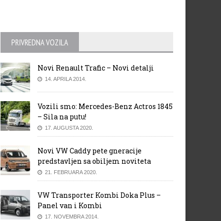
PRIVREDNA VOZILA
Novi Renault Trafic – Novi detalji
hunska sigurnost
MINI John Cooper Works GP 
14. APRILA 2014.
potpuno električnoj izvedbi
Vozili smo: Mercedes-Benz Actros 1845
– Sila na putu!
17. AUGUSTA 2020.
Novi VW Caddy pete gneracije
predstavljen sa obiljem noviteta
21. FEBRUARA 2020.
VW Transporter Kombi Doka Plus –
Panel van i Kombi
17. NOVEMBRA 2014.