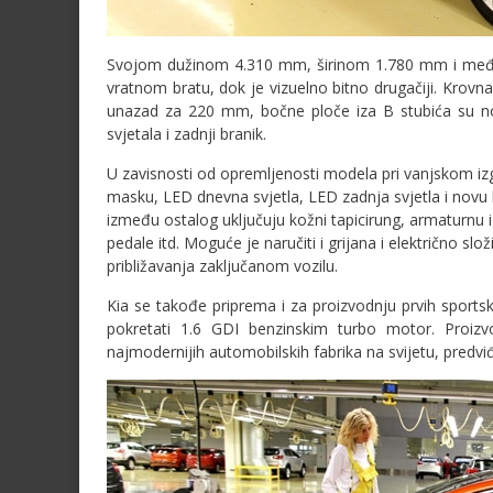
Svojom dužinom 4.310 mm, širinom 1.780 mm i međ
vratnom bratu, dok je vizuelno bitno drugačiji. Krovn
unazad za 220 mm, bočne ploče iza B stubića su nove
svjetala i zadnji branik.
U zavisnosti od opremljenosti modela pri vanjskom i
masku, LED dnevna svjetla, LED zadnja svjetla i novu 
između ostalog uključuju kožni tapicirung, armaturnu
pedale itd. Moguće je naručiti i grijana i električno sl
približavanja zaključanom vozilu.
Kia se takođe priprema i za proizvodnju prvih sportsk
pokretati 1.6 GDI benzinskim turbo motor. Proizvo
najmodernijih automobilskih fabrika na svijetu, predv