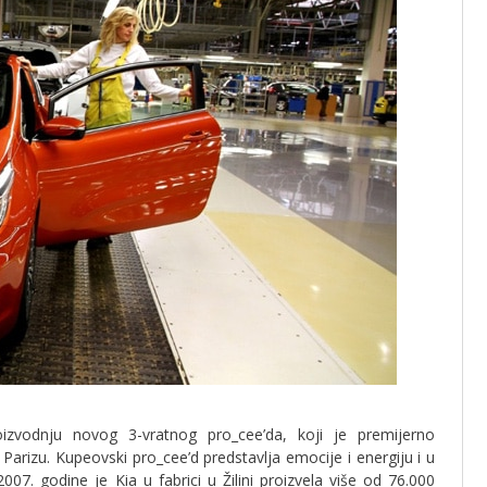
zvodnju novog 3-vratnog pro_cee’da, koji je premijerno
rizu. Kupeovski pro_cee’d predstavlja emocije i energiju i u
07. godine je Kia u fabrici u Žilini proizvela više od 76.000