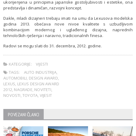
ukorijenjena u principima japanske gostoljubivosti i estetike, ona
predstavlja i dinamičan, razvojni koncept.
Dakle, mladi dizajneri trebaju imati na umu da Lexusova modelska
godina 2013. obećava nove nivoe kvalitete s uzbudljivom
kombinacijom modernog i uglađenog dizajna, naprednih
tehnoloških rješenja i naravno, tradicionalnih finesa.
Radovi se mogu slati do 31. decembra, 2012. godine.
KATEGORIJE:
VIJESTI
TAGS:
AUTO INDUSTRIJA
,
AUTOMOBILI
,
DESIGN AWARD
,
LEXUS
,
LEXUS DESIGN AWARD
2012
,
NAGRADE
,
NOVITETI
,
NOVOSTI
,
TOYOTA
,
VIJESIT
POVEZANI ČLANCI