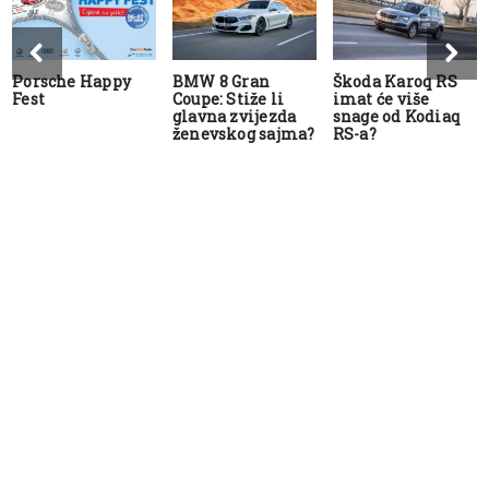
Porsche Happy
BMW 8 Gran
Škoda Karoq RS
Fest
Coupe: Stiže li
imat će više
glavna zvijezda
snage od Kodiaq
ženevskog sajma?
RS-a?