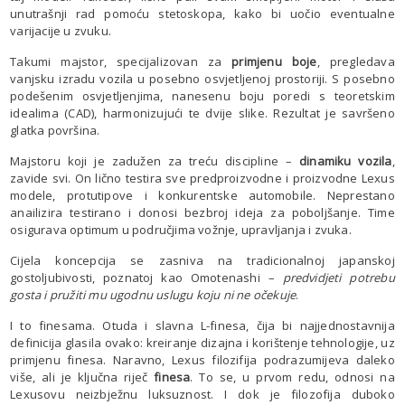
unutrašnji rad pomoću stetoskopa, kako bi uočio eventualne
varijacije u zvuku.
Takumi majstor, specijalizovan za
primjenu boje
, pregledava
vanjsku izradu vozila u posebno osvjetljenoj prostoriji. S posebno
podešenim osvjetljenjima, nanesenu boju poredi s teoretskim
idealima (CAD), harmonizujući te dvije slike. Rezultat je savršeno
glatka površina.
Majstoru koji je zadužen za treću discipline –
dinamiku vozila
,
zavide svi. On lično testira sve predproizvodne i proizvodne Lexus
modele, protutipove i konkurentske automobile. Neprestano
anailizira testirano i donosi bezbroj ideja za poboljšanje. Time
osigurava optimum u područjima vožnje, upravljanja i zvuka.
Cijela koncepcija se zasniva na tradicionalnoj japanskoj
gostoljubivosti, poznatoj kao Omotenashi –
predvidjeti potrebu
gosta i pružiti mu ugodnu uslugu koju ni ne očekuje
.
I to finesama. Otuda i slavna L-finesa, čija bi najjednostavnija
definicija glasila ovako: kreiranje dizajna i korištenje tehnologije, uz
primjenu finesa. Naravno, Lexus filozifija podrazumijeva daleko
više, ali je ključna riječ
finesa
. To se, u prvom redu, odnosi na
Lexusovu neizbježnu luksuznost. I dok je filozofija duboko