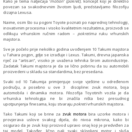
Kako je tema natječaja ‘
motion’ (pokret),
koncept koji je direktno
povezan sa svakodnevnim životom ljudi, predstavljamo filozofiju
dizajna Lexusa.
Naime, osim što su pogoni Toyote poznati po naprednoj tehnologiji,
inovativnim procesima i visoko kvalitetnim rezultatima, proizvodi se
odlikuju vrhunskim ručnim radom –
pokretima
ruku vrhunskih
majstora.
Sve je počelo prije nekoliko godina uvođenjem 10 Takumi majstora
u Tahara pogon, gdje se izrađuje i Lexus. Takumi, drevna japanska
riječ za “artisan”, visoko je uvažena tehnika širom autoindustrije.
Zadatak Takumi majstora je da se lično pobrinu da su automobili
proizvedeni u skladu sa standardima, bez presedana.
Svaki od 10 Takumija primijenjuje svoje vještine u određenom
području, a posebno u ove 3 discipline: zvuk motora, boja
automobila i dinamika motora. Filozofija Toyotinih vozila je da
vrhunska tehnologija ne bi značila ništa bez presudnog
upotpunjenja finesama, koju stvaraju
pokreti
vrhunskih majstora.
Tako Takumi koji se brine za
zvuk motora
bira uzorke motora i
provjerava uslove svakog dijela, do nivoa mikrona, kako bi
osigurao da je zvuk koji proizvod upravo onaj koji je predviđen za
taj model. Također, lično pali svaki sklopljeni motor i sluša