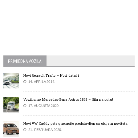
PRIVREDNA VOZILA
Novi Renault Trafic – Novi detalji
14. APRILA 2014.
Vozili smo: Mercedes-Benz Actros 1845 – Sila na putu!
17. AUGUSTA 2020.
Novi VW Caddy pete gneracije predstavljen sa obiljem noviteta
21. FEBRUARA 2020.