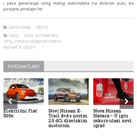
i peta generacija ovog malog automobila na dobrom putu da
postane prodajni hit.
KATEGORIJE:
VIJESTI
TAGS:
2014
,
AUTOMOBILI
,
OPEL
,
PROIZVODNJA MOTORA I
MJENJAČA
,
VIJESTI
POVEZANI ČLANCI
Električni Fiat
Novi Nissan X-
Nova Nissan
500e
Trail 4×4 s novim
Navara – U igru
2.0 dCi dizelskim
uskoro ulazi novi
motorom
igrač