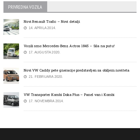
PRIVREDNA VOZILA
Novi Renault Trafic – Novi detalji
14. APRILA 2014.
Vozili smo: Mercedes-Benz Actros 1845 – Sila na putu!
17. AUGUSTA 2020.
Novi VW Caddy pete gneracije predstavljen sa obiljem noviteta
21. FEBRUARA 2020.
VW Transporter Kombi Doka Plus – Panel van i Kombi
17. NOVEMBRA 2014.