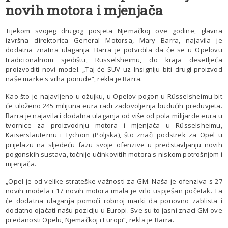
novih motora i mjenjača
Tijekom svojeg drugog posjeta Njemačkoj ove godine, glavna
izvršna direktorica General Motorsa, Mary Barra, najavila je
dodatna znatna ulaganja. Barra je potvrdila da će se u Opelovu
tradicionalnom sjedištu, Rüsselsheimu, do kraja desetljeća
proizvoditi novi model. „Taj će SUV uz Insigniju biti drugi proizvod
naše marke s vrha ponude“, rekla je Barra.
Kao što je najavljeno u ožujku, u Opelov pogon u Rüsselsheimu bit
će uloženo 245 milijuna eura radi zadovoljenja budućih preduvjeta.
Barra je najavila i dodatna ulaganja od više od pola milijarde eura u
tvornice za proizvodnju motora i mjenjača u Rüsselsheimu,
Kaiserslauternu i Tychom (Poljska), što znači podstrek za Opel u
prijelazu na sljedeću fazu svoje ofenzive u predstavljanju novih
pogonskih sustava, točnije učinkovitih motora s niskom potrošnjom i
mjenjača.
„Opel je od velike strateške važnosti za GM. Naša je ofenziva s 27
novih modela i 17 novih motora imala je vrlo uspješan početak. Ta
će dodatna ulaganja pomoći robnoj marki da ponovno zablista i
dodatno ojačati našu poziciju u Europi. Sve su to jasni znaci GM-ove
predanosti Opelu, Njemačkoj i Europi“, rekla je Barra.