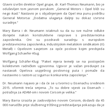
Glavni izvršni direktor Opel grupe, dr. Karl-Thomas Neumann, bio je
oduševljen tom jasnom porukom: „General Motors i Opel bliži su
nego ikad.“ Nastavio je s objašnjenjem da Opel ima punu podršku
General Motorsa: „Dodatna ulaganja daljnji su dokaz izvrsne
suradnje.“
Mary Barra i dr. Neumann istaknuli su da su sve nužne odluke
donijete nakon konstruktivne rasprave s predstavnicima
zaposlenika. Oni su pozdravili suradnju s europskim
predstavnicima zaposlenika, Industrijskim metalskim sindikatom (IG
Metall) i Opelovim savjetom za opće poslove kojim predsjeda
Wolfgang Schaefer-Klug.
Wolfgang Schäfer-Klug: “Paket mjera temelji se na postojećim
kolektivnim radničkim ugovorima. Ugovor je važan preduvjet za
nastavak Opelova uspješnog poslovnog puta i pomaže da
nastavimo s rastom uz sigurna i konkurenta zaposlenja.“
Dr. Neumann najavio je i da će se u tvornici u Eisenachu sredinom
2015. oformiti treća smjena. „To su dobre vijesti za Eisenach –
potražnja za ADAM-om i novom Corsom je velika.“
Mary Barra izrazila je zadovoljstvo novom Corsom, dodavši da 45
000 narudžbi prije službenog tržišnog predstavljanja pokazuju da je