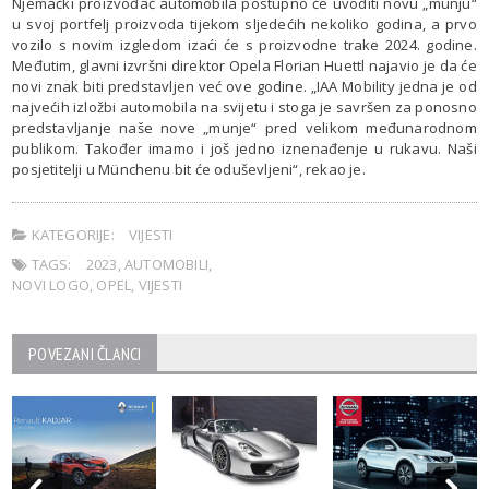
Njemački proizvođač automobila postupno će uvoditi novu „munju“
u svoj portfelj proizvoda tijekom sljedećih nekoliko godina, a prvo
vozilo s novim izgledom izaći će s proizvodne trake 2024. godine.
Međutim, glavni izvršni direktor Opela Florian Huettl najavio je da će
novi znak biti predstavljen već ove godine. „IAA Mobility jedna je od
najvećih izložbi automobila na svijetu i stoga je savršen za ponosno
predstavljanje naše nove „munje“ pred velikom međunarodnom
publikom. Također imamo i još jedno iznenađenje u rukavu. Naši
posjetitelji u Münchenu bit će oduševljeni“, rekao je.
KATEGORIJE:
VIJESTI
TAGS:
2023
,
AUTOMOBILI
,
NOVI LOGO
,
OPEL
,
VIJESTI
POVEZANI ČLANCI