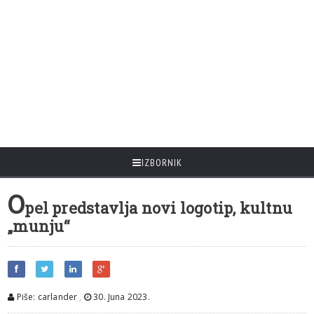
IZBORNIK
O
pel predstavlja novi logotip, kultnu
„munju“
Piše: carlander
,
30. Juna 2023.