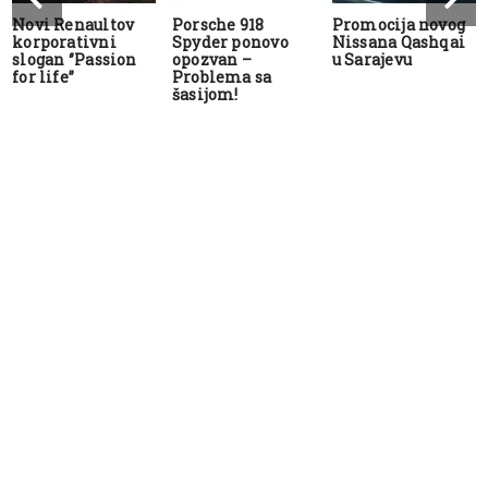
Novi Renaultov
Porsche 918
Promocija novog
korporativni
Spyder ponovo
Nissana Qashqai
slogan ‘’Passion
opozvan –
u Sarajevu
for life’’
Problema sa
šasijom!