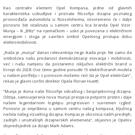
Kao centralni element Opel Kompasa, jedne od glavnih
karakteristika uzbudljive i priznate filozofije dizajna poznatog
proizvođača automobila iz Rüsselsheima, istovremeno će i dalje
ponosno biti istaknuta u samom centru lica branda Opel Vizor.
Munja – ili „Blitz“ na njemačkom – usko je povezana s električnom
energijom i stoga je savršen simbol Opelovog pristupa dobu
elektromobilnosti.
„Naša je „munja“ danas relevantnija nego ikada prije. Ne samo da
simbolizira našu predanost demokratizaciji inovacija i mobilnosti,
već i našu namjeru da postanemo isključivo električni brand u
Evropi do 2028. Ove ćemo godine ponuditi 15 elektrificiranih modela
u našem portfelju i s ponosom možemo reći da je Opel električan“,
rekao je glavni izvršni direktor Opela Florian Huettl.
“Munja je ikona naše filozofije odvažnog i besprijekornog dizajna.
Oštrija, samouvjerena nova ‘munja’ presijeca potporni prsten i daje
našem legendarnom logotipu progresivan i suvremen izgled.
Ponosno je smještena u samom centru našeg kompasa, ključnog
načela našeg vizuelnog dizajna. Kompas je okosnica naših prednjih,
zadnjih i unutrašnjih dizajnerskih elemenata“, objasnio je Opelov
dopredsjednik za dizajn Mark Adams.