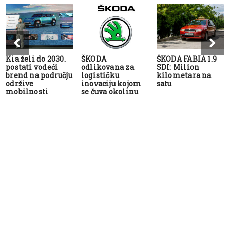
Kia želi do 2030.
ŠKODA
ŠKODA FABIA 1.9
postati vodeći
odlikovana za
SDI: Milion
brend na području
logističku
kilometara na
održive
inovaciju kojom
satu
mobilnosti
se čuva okolinu