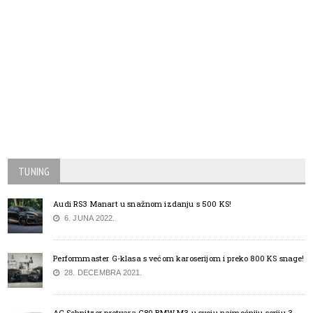
TUNING
Audi RS3 Manart u snažnom izdanju s 500 KS!
6. JUNA 2022.
Performmaster G-klasa s većom karoserijom i preko 800 KS snage!
28. DECEMBRA 2021.
AC Schnitzer pretvara G80 BMW M3 u svoju najmoćniju seriju 3