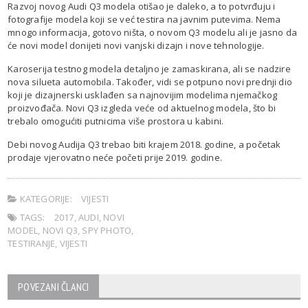
Razvoj novog Audi Q3 modela otišao je daleko, a to potvrđuju i
fotografije modela koji se već testira na javnim putevima. Nema
mnogo informacija, gotovo ništa, o novom Q3 modelu ali je jasno da
će novi model donijeti novi vanjski dizajn i nove tehnologije.
Karoserija testnog modela detaljno je zamaskirana, ali se nadzire
nova silueta automobila. Također, vidi se potpuno novi prednji dio
koji je dizajnerski usklađen sa najnovijim modelima njemačkog
proizvođača. Novi Q3 izgleda veće od aktuelnog modela, što bi
trebalo omogućiti putnicima više prostora u kabini.
Debi novog Audija Q3 trebao biti krajem 2018. godine, a početak
prodaje vjerovatno neće početi prije 2019. godine.
KATEGORIJE:
VIJESTI
TAGS:
2017
,
AUDI
,
NOVI
MODEL
,
NOVI Q3
,
SPY PHOTO
,
TESTIRANJE
,
VIJESTI
POVEZANI ČLANCI