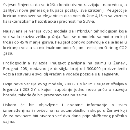
Svjesni činjenica da se tržišta kontinuirano razvijaju i napreduju, a
zahtjevi nove generacije kupaca postaju sve izraženiji, Peugeot je
kreirao crossover sa elegantnim dizajnom dužine 4,16 m sa voznim
karakteristikama hatchbacka i prednostima SUV-a.
Najavljena je verzija ovog modela sa HYbridAir tehnologijom koja
već sada izaziva veliku pažnju. Radi se o modelu sa motorom koji
troši i do 45 % manje goriva. Peugeot ponovo potvrđuje da je lider u
kreiranju vozila sa minimalnom potrošnjom i emisijom štetnog CO2
gasa.
Prošlogodišnja zvijezda Peugeot paviljona na sajmu u Ženevi,
Peugeot 208, nedavno je dostigla broj od 300.000 proizvedenih
vozila i ostvaruje svoj cilj vraćanja vodeće pozicije u B segmentu.
Dvije nove verzije ovog modela, 208 GTi s kojim Peugeot oživljava
legendu i 208 XY s kojom započinje jednu novu priču u razvoju
brenda, takođe će biti prezentovane na sajmu.
Uskoro će biti objavljene i dodatne informacije o svim
iznenađenjima i novitetima na automobislkom skupu u Ženevi koji
će za novinare biti otvoren već dva dana prije službenog početka
sajma.