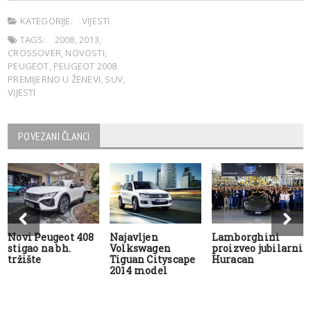
KATEGORIJE:
VIJESTI
TAGS:
2008
,
2013
,
CROSSOVER
,
NOVOSTI
,
PEUGEOT
,
PEUGEOT 2008
PREMIJERNO U ŽENEVI
,
SUV
,
VIJESTI
POVEZANI ČLANCI
Novi Peugeot 408
Najavljen
Lamborghini
stigao na bh.
Volkswagen
proizveo jubilarni
tržište
Tiguan Cityscape
Huracan
2014 model