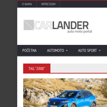
O NAMA
IMPRESSUM
POČETNA
AUTOMOTO
AUTO SPORT
TAG "2008"