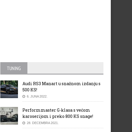
TUNING
Audi RS3 Manart u snažnom izdanju s
500 KS!
6. JUNA 2022.
Performmaster G-klasa s većom
karoserijom i preko 800 KS snage!
28. DECEMBRA 2021.