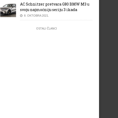
AC Schnitzer pretvara G80 BMW M3 u
svoju najmoćniju seriju 3 ikada
8. OKTOBRA 2021.
OSTALI ČLANCI