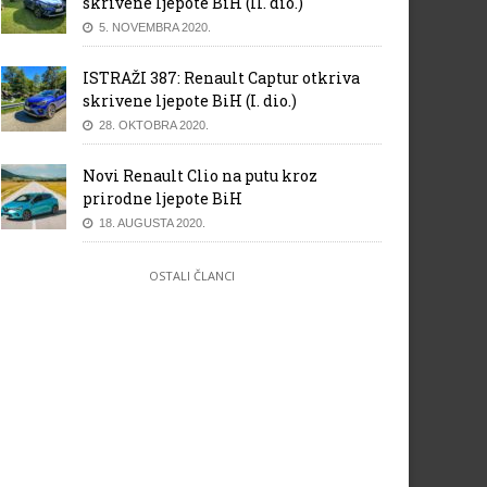
skrivene ljepote BiH (II. dio.)
5. NOVEMBRA 2020.
ISTRAŽI 387: Renault Captur otkriva
skrivene ljepote BiH (I. dio.)
28. OKTOBRA 2020.
Novi Renault Clio na putu kroz
prirodne ljepote BiH
18. AUGUSTA 2020.
OSTALI ČLANCI