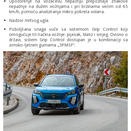
Upozorenje na vozačevu nepažnju prepoznaje znakove
nepažnje na dužim vožnjama i pri brzinama većim od 65
km/h, pomoću analiziranja mikro pokreta volana.
Nadzor mrtvog ugla.
Poboljšana snaga vuče sa sistemom Grip Control koji
omogućuje tri načina vožnje: pijesak, blato i snijeg. Ovisno o
državi, sistem Grip Control dostupan je u kombinaciji sa
zimsko-ljetnim gumama „3PMSF“.