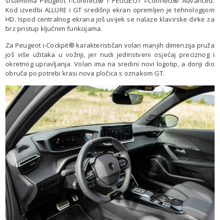
sistemima Peugeot i-Connect® i PEUGEOT i-Connect® Advanced.
Kod izvedbi ALLURE i GT središnji ekran opremljen je tehnologijom
HD. Ispod centralnog ekrana još uvijek se nalaze klavirske dirke za
brz pristup ključnim funkcijama.
Za Peugeot i-Cockpit® karakterističan volan manjih dimenzija pruža
još više užitaka u vožnji, jer nudi jedinstveni osjećaj preciznog i
okretnog upravljanja. Volan ima na sredini novi logotip, a donji dio
obruča po potrebi krasi nova pločica s oznakom GT.