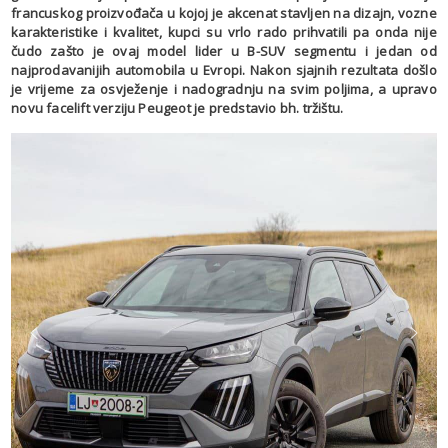
francuskog proizvođača u kojoj je akcenat stavljen na dizajn, vozne
karakteristike i kvalitet, kupci su vrlo rado prihvatili pa onda nije
čudo zašto je ovaj model lider u B-SUV segmentu i jedan od
najprodavanijih automobila u Evropi. Nakon sjajnih rezultata došlo
je vrijeme za osvježenje i nadogradnju na svim poljima, a upravo
novu facelift verziju Peugeot je predstavio bh. tržištu.