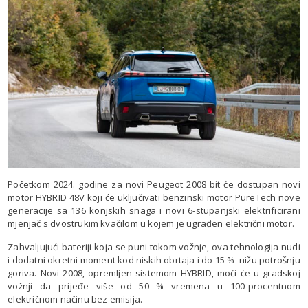
Početkom 2024. godine za novi Peugeot 2008 bit će dostupan novi
motor HYBRID 48V koji će uključivati benzinski motor PureTech nove
generacije sa 136 konjskih snaga i novi 6-stupanjski elektrificirani
mjenjač s dvostrukim kvačilom u kojem je ugrađen električni motor.
Zahvaljujući bateriji koja se puni tokom vožnje, ova tehnologija nudi
i dodatni okretni moment kod niskih obrtaja i do 15 % nižu potrošnju
goriva. Novi 2008, opremljen sistemom HYBRID, moći će u gradskoj
vožnji da prijeđe više od 50 % vremena u 100-procentnom
električnom načinu bez emisija.