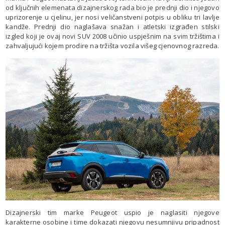
od ključnih elemenata dizajnerskog rada bio je prednji dio i njegovo
uprizorenje u cjelinu, jer nosi veličanstveni potpis u obliku tri lavlje
kandže. Prednji dio naglašava snažan i atletski izgrađen stilski
izgled koji je ovaj novi SUV 2008 učinio uspješnim na svim tržištima i
zahvaljujući kojem prodire na tržišta vozila višeg cjenovnog razreda.
Dizajnerski tim marke Peugeot uspio je naglasiti njegove
karakterne osobine i time dokazati njegovu nesumnjivu pripadnost