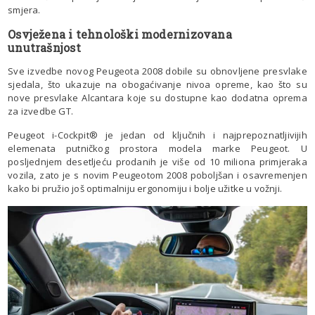
smjera.
Osvježena i tehnološki modernizovana
unutrašnjost
Sve izvedbe novog Peugeota 2008 dobile su obnovljene presvlake
sjedala, što ukazuje na obogaćivanje nivoa opreme, kao što su
nove presvlake Alcantara koje su dostupne kao dodatna oprema
za izvedbe GT.
Peugeot i-Cockpit® je jedan od ključnih i najprepoznatljivijih
elemenata putničkog prostora modela marke Peugeot. U
posljednjem desetljeću prodanih je više od 10 miliona primjeraka
vozila, zato je s novim Peugeotom 2008 poboljšan i osavremenjen
kako bi pružio još optimalniju ergonomiju i bolje užitke u vožnji.