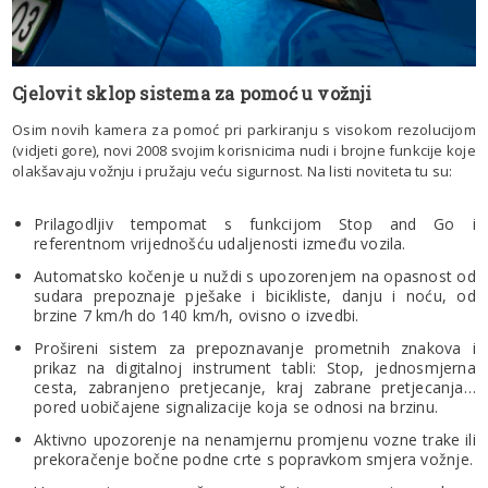
Cjelovit sklop sistema za pomoć u vožnji
Osim novih kamera za pomoć pri parkiranju s visokom rezolucijom
(vidjeti gore), novi 2008 svojim korisnicima nudi i brojne funkcije koje
olakšavaju vožnju i pružaju veću sigurnost. Na listi noviteta tu su:
Prilagodljiv tempomat s funkcijom Stop and Go i
referentnom vrijednošću udaljenosti između vozila.
Automatsko kočenje u nuždi s upozorenjem na opasnost od
sudara prepoznaje pješake i bicikliste, danju i noću, od
brzine 7 km/h do 140 km/h, ovisno o izvedbi.
Prošireni sistem za prepoznavanje prometnih znakova i
prikaz na digitalnoj instrument tabli: Stop, jednosmjerna
cesta, zabranjeno pretjecanje, kraj zabrane pretjecanja…
pored uobičajene signalizacije koja se odnosi na brzinu.
Aktivno upozorenje na nenamjernu promjenu vozne trake ili
prekoračenje bočne podne crte s popravkom smjera vožnje.