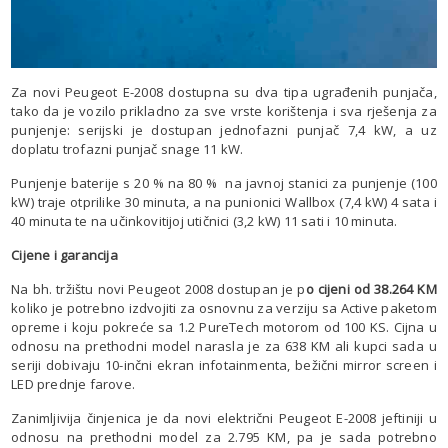
Za novi Peugeot E-2008 dostupna su dva tipa ugrađenih punjača,
tako da je vozilo prikladno za sve vrste korištenja i sva rješenja za
punjenje: serijski je dostupan jednofazni punjač 7,4 kW, a uz
doplatu trofazni punjač snage 11 kW.
Punjenje baterije s 20 % na 80 % na javnoj stanici za punjenje (100
kW) traje otprilike 30 minuta, a na punionici Wallbox (7,4 kW) 4 sata i
40 minuta te na učinkovitijoj utičnici (3,2 kW) 11 sati i 10 minuta.
Cijene i garancija
Na bh. tržištu novi Peugeot 2008 dostupan je p
o cijeni od 38.264 KM
koliko je potrebno izdvojiti za osnovnu za verziju sa Active paketom
opreme i koju pokreće sa 1.2 PureTech motorom od 100 KS. Cijna u
odnosu na prethodni model narasla je za 638 KM ali kupci sada u
seriji dobivaju 10-inčni ekran infotainmenta, bežični mirror screen i
LED prednje farove.
Zanimljivija činjenica je da novi električni Peugeot E-2008 jeftiniji u
odnosu na prethodni model za 2.795 KM, pa je sada potrebno