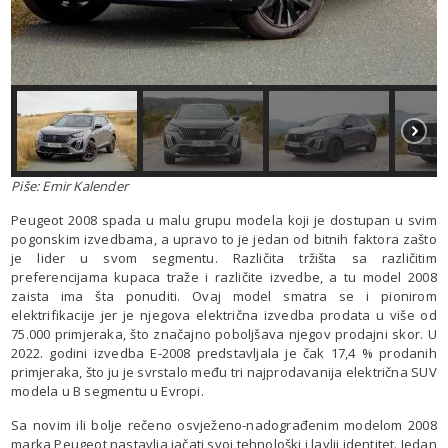
Piše: Emir Kalender
Peugeot 2008 spada u malu grupu modela koji je dostupan u svim
pogonskim izvedbama, a upravo to je jedan od bitnih faktora zašto
je lider u svom segmentu. Različita tržišta sa različitim
preferencijama kupaca traže i različite izvedbe, a tu model 2008
zaista ima šta ponuditi. Ovaj model smatra se i pionirom
elektrifikacije jer je njegova električna izvedba prodata u više od
75.000 primjeraka, što značajno poboljšava njegov prodajni skor. U
2022. godini izvedba E-2008 predstavljala je čak 17,4 % prodanih
primjeraka, što ju je svrstalo među tri najprodavanija električna SUV
modela u B segmentu u Evropi.
Sa novim ili bolje rečeno osvježeno-nadograđenim modelom 2008
marka Peugeot nastavlja jačati svoj tehnološki i lavlji identitet. Jedan