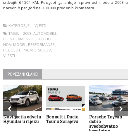
izdvojiti 64.504 KM. Peugeot garantuje ispravnost modela 2008 u
narednih pet godina i100.000 pređenih kilometara.
KATEGORIJE:
VIJESTI
TAGS:
2008
,
AUTOMOBILI
,
CIJENA
,
DIMENZIJE
,
FACELIFT
,
NOVI MODEL
,
PERFORMANSE
,
PEUGEOT
,
PREMIJERA
,
SUV
,
VIJESTI
POVEZANI ČLANCI
Navigacija odvela
Renault i Dacia
Porsche Taycan
Hyundai u rijeku
Tour u Sarajevu
dobio
sveobuhvatno
besplatno