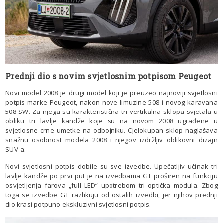
Prednji dio s novim svjetlosnim potpisom Peugeot
Novi model 2008 je drugi model koji je preuzeo najnoviji svjetlosni
potpis marke Peugeot, nakon nove limuzine 508 i novog karavana
508 SW. Za njega su karakteristična tri vertikalna sklopa svjetala u
obliku tri lavlje kandže koje su na novom 2008 ugrađene u
svjetlosne crne umetke na odbojniku. Cjelokupan sklop naglašava
snažnu osobnost modela 2008 i njegov izdržljiv oblikovni dizajn
SUV-a.
Novi svjetlosni potpis dobile su sve izvedbe. Upečatljiv učinak tri
lavlje kandže po prvi put je na izvedbama GT proširen na funkciju
osvjetljenja farova „full LED“ upotrebom tri optička modula. Zbog
toga se izvedbe GT razlikuju od ostalih izvedbi, jer njihov prednji
dio krasi potpuno ekskluzivni svjetlosni potpis.