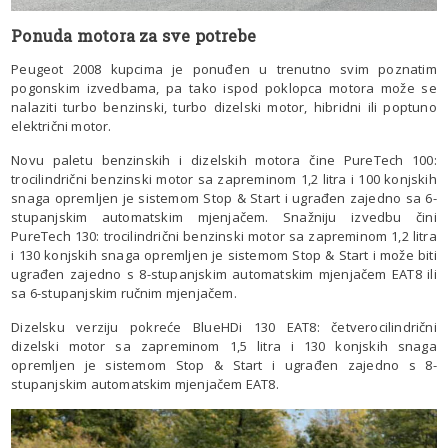
Ponuda motora za sve potrebe
Peugeot 2008 kupcima je ponuđen u trenutno svim poznatim
pogonskim izvedbama, pa tako ispod poklopca motora može se
nalaziti turbo benzinski, turbo dizelski motor, hibridni ili poptuno
električni motor.
Novu paletu benzinskih i dizelskih motora čine PureTech 100:
trocilindrični benzinski motor sa zapreminom 1,2 litra i 100 konjskih
snaga opremljen je sistemom Stop & Start i ugrađen zajedno sa 6-
stupanjskim automatskim mjenjačem. Snažniju izvedbu čini
PureTech 130: trocilindrični benzinski motor sa zapreminom 1,2 litra
i 130 konjskih snaga opremljen je sistemom Stop & Start i može biti
ugrađen zajedno s 8-stupanjskim automatskim mjenjačem EAT8 ili
sa 6-stupanjskim ručnim mjenjačem.
Dizelsku verziju pokreće BlueHDi 130 EAT8: četverocilindrični
dizelski motor sa zapreminom 1,5 litra i 130 konjskih snaga
opremljen je sistemom Stop & Start i ugrađen zajedno s 8-
stupanjskim automatskim mjenjačem EAT8.