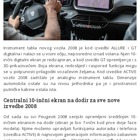
Instrument tabla novog vozila 2008 je kod izvedbi ALLURE i GT
digitalna i nalazi se u visini očiju, neposredno iznad volana. Njen 10-
inčni digitalni ekran je redizajniran, a kod izvedbi GT opremljen je i s
3D-prikazivačem. Boja ekrana, redoslijed i raspored funkcija mogu
se u potpunosti prilagoditi vozačevim željama. Kod izvedbe ACTIVE
vozilo 2008 zadržalo je analognu instrument tablu. Dimenzije
automobila ostale su na nivou prthodnika pa je i prostranost
putničke kabine ostala ista.
Centralni 10-inčni ekran na dodir za sve nove
izvedbe 2008
Od sada su svi Peugeoti 2008 serijski opremljeni središnjim 10-
inčnim ekranom na dodir (ekran je bio 7-inčni kod prve dvije faze
modela). Njime možemo upravljati funkcijama autoradia i telefona
(izvedba ACTIVE) ili najnovijom generacijom informacijsko-zabavnim