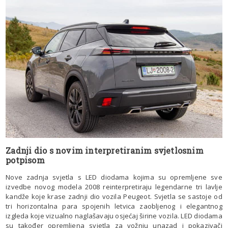
Zadnji dio s novim interpretiranim svjetlosnim
potpisom
Nove zadnja svjetla s LED diodama kojima su opremljene sve
izvedbe novog modela 2008 reinterpretiraju legendarne tri lavlje
kandže koje krase zadnji dio vozila Peugeot. Svjetla se sastoje od
tri horizontalna para spojenih letvica zaobljenog i elegantnog
izgleda koje vizualno naglašavaju osjećaj širine vozila. LED diodama
su također opremljena svjetla za vožnju unazad i pokazivači