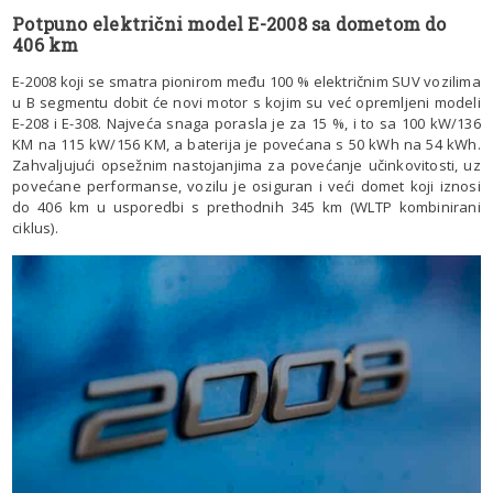
Potpuno električni model E-2008 sa dometom do
406 km
E-2008 koji se smatra pionirom među 100 % električnim SUV vozilima
u B segmentu dobit će novi motor s kojim su već opremljeni modeli
E-208 i E-308. Najveća snaga porasla je za 15 %, i to sa 100 kW/136
KM na 115 kW/156 KM, a baterija je povećana s 50 kWh na 54 kWh.
Zahvaljujući opsežnim nastojanjima za povećanje učinkovitosti, uz
povećane performanse, vozilu je osiguran i veći domet koji iznosi
do 406 km u usporedbi s prethodnih 345 km (WLTP kombinirani
ciklus).