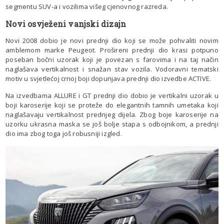
segmentu SUV-a i vozilima višeg cjenovnog razreda.
Novi osvježeni vanjski dizajn
Novi 2008 dobio je novi prednji dio koji se može pohvaliti novim
amblemom marke Peugeot. Prošireni prednji dio krasi potpuno
poseban bočni uzorak koji je povezan s farovima i na taj način
naglašava vertikalnost i snažan stav vozila. Vodoravni tematski
motiv u svjetlećoj crnoj boji dopunjava prednji dio izvedbe ACTIVE.
Na izvedbama ALLURE i GT prednji dio dobio je vertikalni uzorak u
boji karoserije koji se proteže do elegantnih tamnih umetaka koji
naglašavaju vertikalnost prednjeg dijela. Zbog boje karoserije na
uzorku ukrasna maska se još bolje stapa s odbojnikom, a prednji
dio ima zbog toga još robusniji izgled.