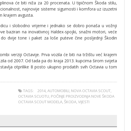
plinova će biti niža za 20 procenata. U tipičnom Škoda stilu,
ionalnost, najnovije sisteme sigurnosti i komfora uz izuzetni
en krajem avgusta.
dicu i slobodno vrijeme i jednako se dobro ponaša u vožnji
ve baziran na inovativnoj Haldex-spojki, snažni motori, veće
e do dvije tone i paket za loše puteve čine posljednji Škodin
bi verziji Octavije. Prva vozila će biti na tržištu već krajem
zila od 2007. Od tada pa do kraja 2013. kupcima širom svijeta
stavlja otprilike 8 posto ukupno prodatih svih Octavia u tom
TAGS:
2014
,
AUTOMOBILI
,
NOVA OCTAVIA SCOUT
,
OCTAVIA SCUOTU
,
POČINJE PROIZVODNJA NOVE ŠKODA
OCTAVIA SCOUT MODELA
,
ŠKODA
,
VIJESTI