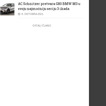
AC Schnitzer pretvara G80 BMW M3 u
svoju najmoćniju seriju 3 ikada
8. OKTOBRA 2021.
OSTALI ČLANCI