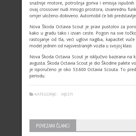
snažnije motore, potrošnja goriva i emisija ispušnih 
ovaj crossover nudi mnogo prostora, izvanrednu funkc
omjer uloženo-dobiveno. Automobil će biti predstavlj
Nova Škoda Octavia Scout je pravi pustolov za poro
kako u gradu tako i izvan ceste. Pogon na sve točko
rastojanje od tla, veći uglovi nagiba, kapacitet vuč
model jednim od najsvestranijih vozila u svojoj klasi.
Nova Škoda Octavia Scout je isključivo bazirana na kom
avgusta. Škoda Octavia Scout je dio Škodine palete vo
je isporučeno je oko 53.600 Octavia Scouta. To pred
periodu.
KATEGORIJE:
VIJESTI
POVEZANI ČLANCI