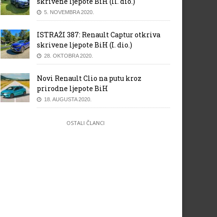
skrivene ljepote BiH (II. dio.)
5. NOVEMBRA 2020.
ISTRAŽI 387: Renault Captur otkriva
skrivene ljepote BiH (I. dio.)
28. OKTOBRA 2020.
Novi Renault Clio na putu kroz
prirodne ljepote BiH
18. AUGUSTA 2020.
OSTALI ČLANCI