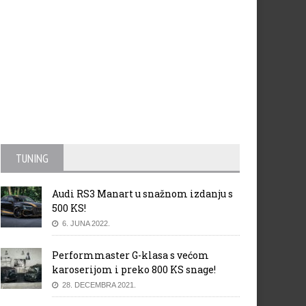
bolji automobili 2013.
Volkswagen je po treći put i u
2018. dobitnik priznanja Plus
kao “Najinovativnija marka”
TUNING
Audi RS3 Manart u snažnom izdanju s
500 KS!
6. JUNA 2022.
Performmaster G-klasa s većom
karoserijom i preko 800 KS snage!
28. DECEMBRA 2021.