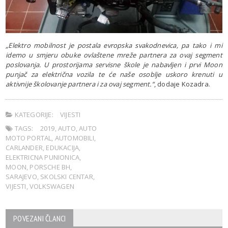
„Elektro mobilnost je postala evropska svakodnevica, pa tako i mi
idemo u smjeru obuke ovlaštene mreže partnera za ovaj segment
poslovanja. U prostorijama servisne škole je nabavljen i prvi Moon
punjač za električna vozila te će naše osoblje uskoro krenuti u
aktivnije školovanje partnera i za ovaj segment.“
, dodaje Kozadra.
KATEGORIJE:
VIJESTI
TAGS:
2019
,
AUTO
,
AUTO
MOTO PORTAL
,
AUTOMOBILI
,
CARLANDER
,
EDUKACIJA
,
ELEKTRICNA PUNIONICA
,
MOON
,
PORSCHE BH
,
SARAJEVO
,
SKOLSKI CENTAR
,
VIJESTI
,
VOLKSWAGEN
POVEZANI ČLANCI