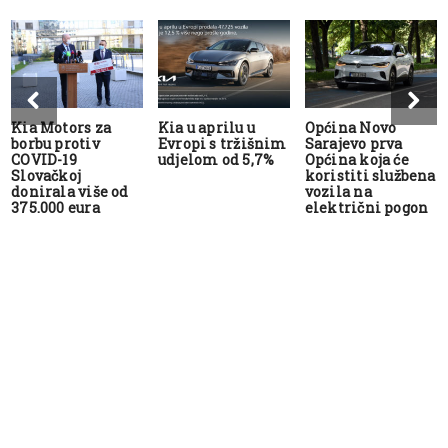
Kia Motors za
Kia u aprilu u
Općina Novo
borbu protiv
Evropi s tržišnim
Sarajevo prva
COVID-19
udjelom od 5,7%
Općina koja će
Slovačkoj
koristiti službena
donirala više od
vozila na
375.000 eura
električni pogon