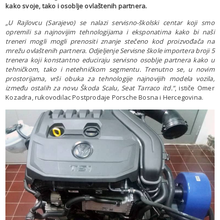
kako svoje, tako i osoblje ovlaštenih partnera.
„U Rajlovcu (Sarajevo) se nalazi servisno-školski centar koji smo
opremili sa najnovijim tehnologijama i eksponatima kako bi naši
treneri mogli mogli prenositi znanje stečeno kod proizvođača na
mrežu ovlaštenih partnera. Odjeljenje Servisne škole importera broji 5
trenera koji konstantno educiraju servisno osoblje partnera kako u
tehničkom, tako i netehničkom segmentu. Trenutno se, u novim
prostorijama, vrši obuka za tehnologije najnovijih modela vozila,
između ostalih za novu Škoda Scalu, Seat Tarraco itd.“
, ističe Omer
Kozadra, rukovodilac Postprodaje Porsche Bosna i Hercegovina.