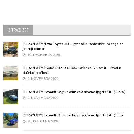
ISTRAŽI 387
ISTRAŽI 387: Nova Toyota C-HR pronašla fantastiče lokacije za
jesenji odmor!
10. DECEMBRA 2020.
ISTRAŽI 387: ŠKODA SUPERB SCOUT otkriva Lukomir – Život u
dalekoj prošlosti
9. NOVEMBRA 2020.
ISTRAŽI 387: Renault Captur otkriva skrivene ljepote BiH (II. dio.)
5. NOVEMBRA 2020.
ISTRAŽI 387: Renault Captur otkriva skrivene ljepote BiH (I. dio.)
28. OKTOBRA 2020.