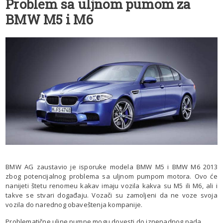
Problem sa uljnom pumom za
BMW M5 i M6
BMW AG zaustavio je isporuke modela BMW M5 i BMW M6 2013
zbog potencijalnog problema sa uljnom pumpom motora. Ovo će
nanijeti štetu renomeu kakav imaju vozila kakva su M5 ili M6, ali i
takve se stvari događaju. Vozači su zamoljeni da ne voze svoja
vozila do narednog obaveštenja kompanije.
Problematične uljne pumpe mogu dovesti do iznenadnog pada