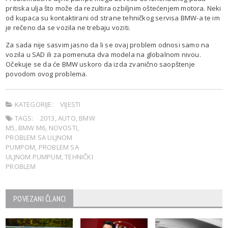
pritiska ulja što može da rezultira ozbiljnim oštećenjem motora. Neki
od kupaca su kontaktirani od strane tehničkog servisa BMW-a te im
je rečeno da se vozila ne trebaju voziti.
Za sada nije sasvim jasno da li se ovaj problem odnosi samo na
vozila u SAD ili za pomenuta dva modela na globalnom nivou.
Očekuje se da će BMW uskoro da izda zvanično saopštenje
povodom ovog problema.
KATEGORIJE:
VIJESTI
TAGS:
2013
,
AUTO
,
BMW
M5
,
BMW M6
,
NOVOSTI
,
PROBLEM SA ULJNOM
PUMPOM
,
PROBLEM SA
ULJNOM PUMPUM
,
TEHNIČKI
PROBLEM
POVEZANI ČLANCI