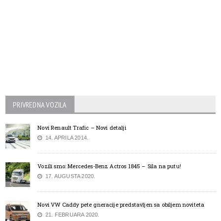
PRIVREDNA VOZILA
Novi Renault Trafic – Novi detalji
14. APRILA 2014.
Vozili smo: Mercedes-Benz Actros 1845 – Sila na putu!
17. AUGUSTA 2020.
Novi VW Caddy pete gneracije predstavljen sa obiljem noviteta
21. FEBRUARA 2020.