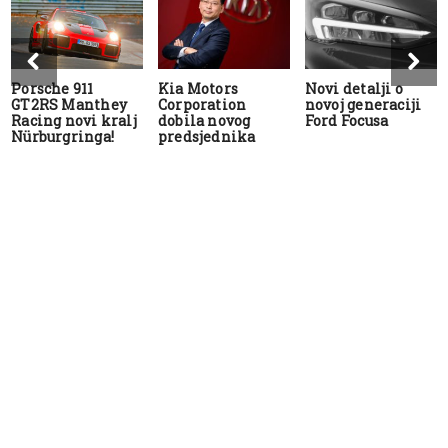
Porsche 911
Kia Motors
Novi detalji o
GT2RS Manthey
Corporation
novoj generaciji
Racing novi kralj
dobila novog
Ford Focusa
Nürburgringa!
predsjednika