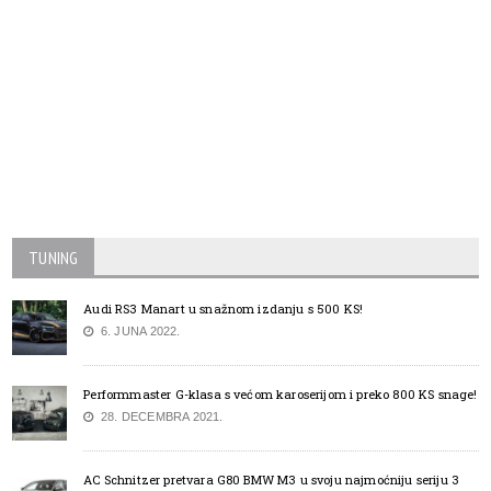
TUNING
Audi RS3 Manart u snažnom izdanju s 500 KS!
6. JUNA 2022.
Performmaster G-klasa s većom karoserijom i preko 800 KS snage!
28. DECEMBRA 2021.
AC Schnitzer pretvara G80 BMW M3 u svoju najmoćniju seriju 3