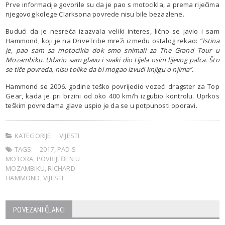
Prve informacije govorile su da je pao s motocikla, a prema riječima
njegovog kolege Clarksona povrede nisu bile bezazlene.
Budući da je nesreća izazvala veliki interes, lično se javio i sam
Hammond, koji je na DriveTribe mreži između ostalog rekao:
“Istina
je, pao sam sa motocikla dok smo snimali za The Grand Tour u
Mozambiku. Udario sam glavu i svaki dio tijela osim lijevog palca. Što
se tiče povreda, nisu tolike da bi mogao izvući knjigu o njima”.
Hammond se 2006. godine teško povrijedio vozeći dragster za Top
Gear, kada je pri brzini od oko 400 km/h izgubio kontrolu. Uprkos
teškim povredama glave uspio je da se u potpunosti oporavi.
KATEGORIJE:
VIJESTI
TAGS:
2017
,
PAD S
MOTORA
,
POVRIJEĐEN U
MOZAMBIKU
,
RICHARD
HAMMOND
,
VIJESTI
POVEZANI ČLANCI