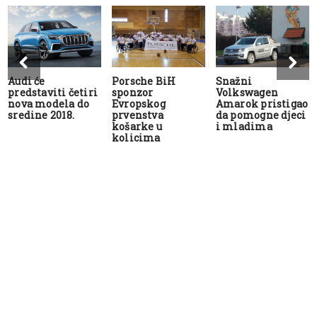
Audi će
Porsche BiH
Snažni
predstaviti četiri
sponzor
Volkswagen
nova modela do
Evropskog
Amarok pristigao
sredine 2018.
prvenstva
da pomogne djeci
košarke u
i mladima
kolicima