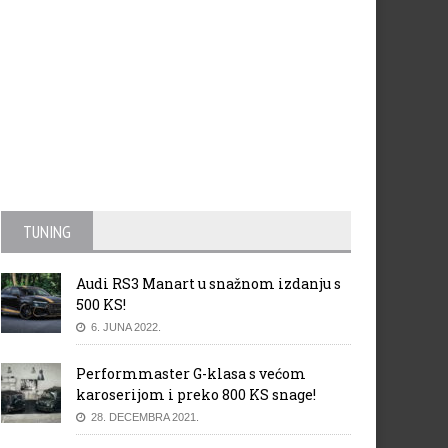
TUNING
Audi RS3 Manart u snažnom izdanju s
500 KS!
6. JUNA 2022.
Performmaster G-klasa s većom
karoserijom i preko 800 KS snage!
28. DECEMBRA 2021.