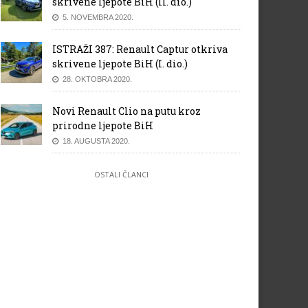
skrivene ljepote BiH (II. dio.)
5. NOVEMBRA 2020.
ISTRAŽI 387: Renault Captur otkriva
skrivene ljepote BiH (I. dio.)
28. OKTOBRA 2020.
Novi Renault Clio na putu kroz
prirodne ljepote BiH
18. AUGUSTA 2020.
OSTALI ČLANCI