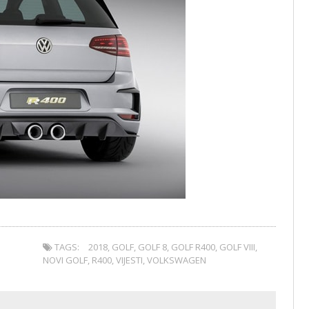
TAGS:
2018
,
GOLF
,
GOLF 8
,
GOLF R400
,
GOLF VIII
,
NOVI GOLF
,
R400
,
VIJESTI
,
VOLKSWAGEN