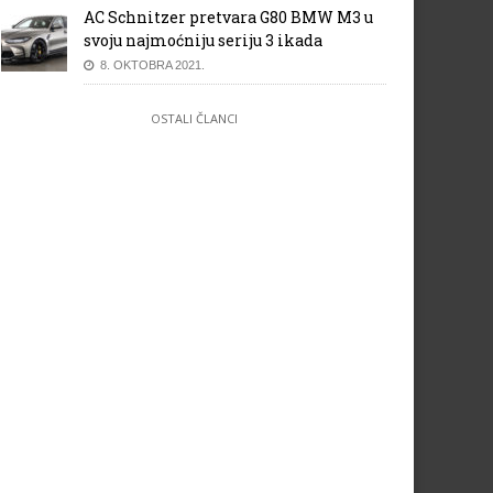
AC Schnitzer pretvara G80 BMW M3 u
svoju najmoćniju seriju 3 ikada
8. OKTOBRA 2021.
OSTALI ČLANCI