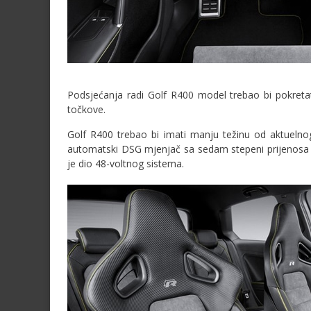
Podsjećanja radi Golf R400 model trebao bi pokreta
točkove.
Golf R400 trebao bi imati manju težinu od aktuelno
automatski DSG mjenjač sa sedam stepeni prijenosa 
je dio 48-voltnog sistema.