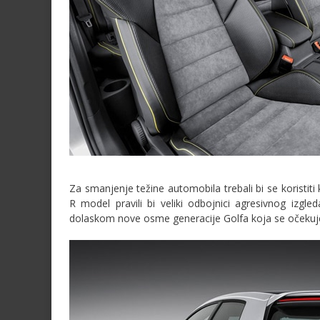
Za smanjenje težine automobila trebali bi se koristiti
R model pravili bi veliki odbojnici agresivnog izg
dolaskom nove osme generacije Golfa koja se očekuje