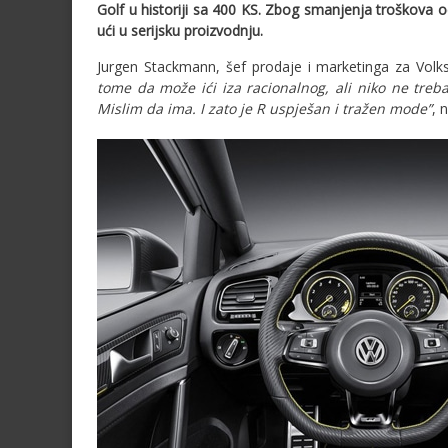
Golf u historiji sa 400 KS. Zbog smanjenja troškova o
ući u serijsku proizvodnju.
Jurgen Stackmann, šef prodaje i marketinga za Volks
tome da može ići iza racionalnog, ali niko ne treb
Mislim da ima. I zato je R uspješan i tražen mode”
, 