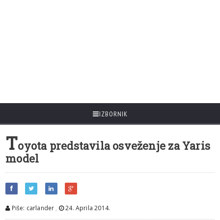
IZBORNIK
T
oyota predstavila osveženje za Yaris
model
Piše: carlander
,
24. Aprila 2014.