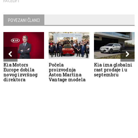
FACELIFT
POVEZANI ČLANCI
Kia Motors
Počela
Kia ima globalni
Europe dobila
proizvodnja
rast prodaje i u
novog izvršnog
Aston Martina
septembru
direktora
Vantage modela