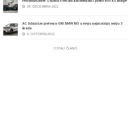
Performmaster G-klasa s većom karoserijom i preko 800 KS snage!
28. DECEMBRA 2021.
AC Schnitzer pretvara G80 BMW M3 u svoju najmoćniju seriju 3
ikada
8. OKTOBRA 2021.
OSTALI ČLANCI