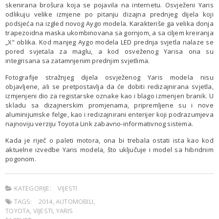
skenirana brošura koja se pojavila na internetu. Osvježeni Yaris
odlikuju velike izmjene po pitanju dizajna prednjeg dijela koji
podsjeća na izgled novog Aygo modela. Karakteriše ga velika donja
trapezoidna maska ukombinovana sa gornjom, a sa ciljem kreiranja
„X“ oblika. Kod manjeg Aygo modela LED prednja svjetla nalaze se
pored svjetala za maglu, a kod osveženog Yarisa ona su
integrisana sa zatamnjenim prednjim svjetlima.
Fotografije stražnjeg dijela osvježenog Yaris modela nisu
objavljene, ali se pretpostavlja da će dobiti redizajnirana svjetla,
izmjenjeni dio za registarske oznake kao i blago izmenjen branik. U
skladu sa dizajnerskim promjenama, pripremljene su i nove
aluminijumske felge, kao i redizajnirani enterijer koji podrazumjeva
najnoviju verziju Toyota Link zabavno-informativnog sistema.
Kada je riječ o paleti motora, ona bi trebala ostati ista kao kod
aktuelne izvedbe Yaris modela, što uključuje i model sa hibridnim
pogonom.
KATEGORIJE:
VIJESTI
TAGS:
2014
,
AUTOMOBILI
,
TOYOTA
,
VIJESTI
,
YARIS