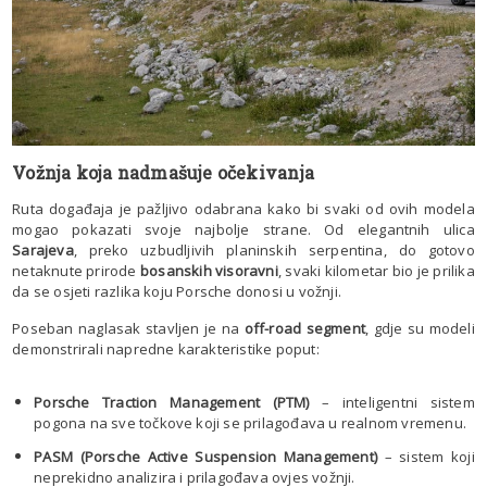
Vožnja koja nadmašuje očekivanja
Ruta događaja je pažljivo odabrana kako bi svaki od ovih modela
mogao pokazati svoje najbolje strane. Od elegantnih ulica
Sarajeva
, preko uzbudljivih planinskih serpentina, do gotovo
netaknute prirode
bosanskih visoravni
, svaki kilometar bio je prilika
da se osjeti razlika koju Porsche donosi u vožnji.
Poseban naglasak stavljen je na
off-road segment
, gdje su modeli
demonstrirali napredne karakteristike poput:
Porsche Traction Management (PTM)
– inteligentni sistem
pogona na sve točkove koji se prilagođava u realnom vremenu.
PASM (Porsche Active Suspension Management)
– sistem koji
neprekidno analizira i prilagođava ovjes vožnji.