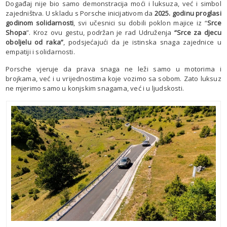
Događaj nije bio samo demonstracija moći i luksuza, već i simbol
zajedništva. U skladu s Porsche inicijativom da
2025. godinu proglasi
godinom solidarnosti
, svi učesnici su dobili poklon majice iz “
Srce
Shopa
”. Kroz ovu gestu, podržan je rad Udruženja
“Srce za djecu
oboljelu od raka”
, podsjećajući da je istinska snaga zajednice u
empatiji i solidarnosti.
Porsche vjeruje da prava snaga ne leži samo u motorima i
brojkama, već i u vrijednostima koje vozimo sa sobom. Zato luksuz
ne mjerimo samo u konjskim snagama, već i u ljudskosti.