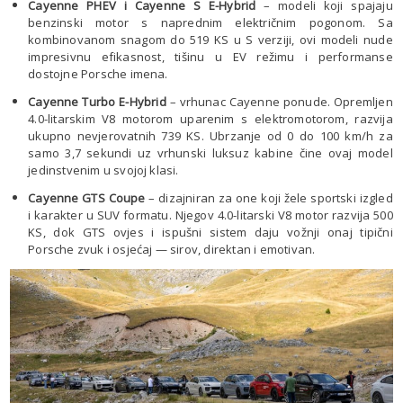
Cayenne PHEV i Cayenne S E-Hybrid
– modeli koji spajaju
benzinski motor s naprednim električnim pogonom. Sa
kombinovanom snagom do 519 KS u S verziji, ovi modeli nude
impresivnu efikasnost, tišinu u EV režimu i performanse
dostojne Porsche imena.
Cayenne Turbo E-Hybrid
– vrhunac Cayenne ponude. Opremljen
4.0-litarskim V8 motorom uparenim s elektromotorom, razvija
ukupno nevjerovatnih 739 KS. Ubrzanje od 0 do 100 km/h za
samo 3,7 sekundi uz vrhunski luksuz kabine čine ovaj model
jedinstvenim u svojoj klasi.
Cayenne GTS Coupe
– dizajniran za one koji žele sportski izgled
i karakter u SUV formatu. Njegov 4.0-litarski V8 motor razvija 500
KS, dok GTS ovjes i ispušni sistem daju vožnji onaj tipični
Porsche zvuk i osjećaj — sirov, direktan i emotivan.