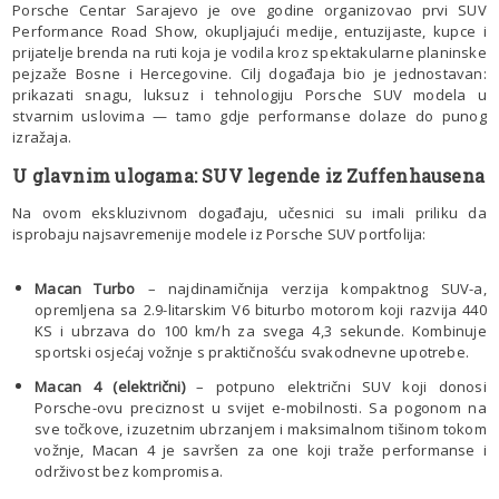
Porsche Centar Sarajevo je ove godine organizovao prvi SUV
Performance Road Show, okupljajući medije, entuzijaste, kupce i
prijatelje brenda na ruti koja je vodila kroz spektakularne planinske
pejzaže Bosne i Hercegovine. Cilj događaja bio je jednostavan:
prikazati snagu, luksuz i tehnologiju Porsche SUV modela u
stvarnim uslovima — tamo gdje performanse dolaze do punog
izražaja.
U glavnim ulogama: SUV legende iz Zuffenhausena
Na ovom ekskluzivnom događaju, učesnici su imali priliku da
isprobaju najsavremenije modele iz Porsche SUV portfolija:
Macan Turbo
– najdinamičnija verzija kompaktnog SUV-a,
opremljena sa 2.9-litarskim V6 biturbo motorom koji razvija 440
KS i ubrzava do 100 km/h za svega 4,3 sekunde. Kombinuje
sportski osjećaj vožnje s praktičnošću svakodnevne upotrebe.
Macan 4 (električni)
– potpuno električni SUV koji donosi
Porsche-ovu preciznost u svijet e-mobilnosti. Sa pogonom na
sve točkove, izuzetnim ubrzanjem i maksimalnom tišinom tokom
vožnje, Macan 4 je savršen za one koji traže performanse i
održivost bez kompromisa.