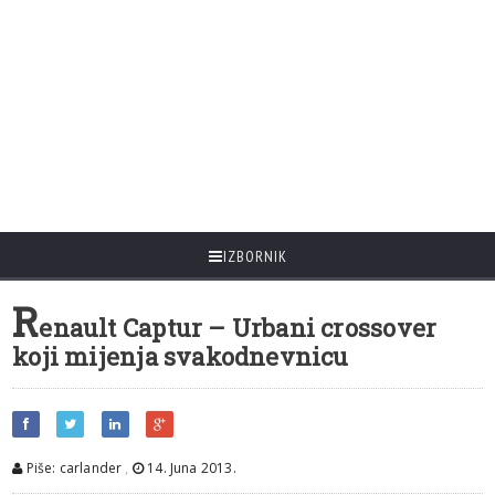
IZBORNIK
R
enault Captur – Urbani crossover
koji mijenja svakodnevnicu
Piše: carlander
,
14. Juna 2013.