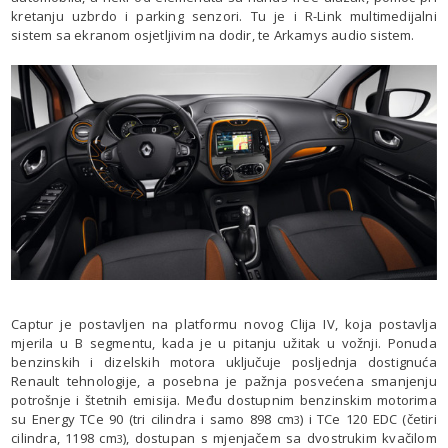
kretanju uzbrdo i parking senzori. Tu je i R-Link multimedijalni
sistem sa ekranom osjetljivim na dodir, te Arkamys audio sistem.
Captur je postavljen na platformu novog Clija IV, koja postavlja
mjerila u B segmentu, kada je u pitanju užitak u vožnji. Ponuda
benzinskih i dizelskih motora uključuje posljednja dostignuća
Renault tehnologije, a posebna je pažnja posvećena smanjenju
potrošnje i štetnih emisija. Među dostupnim benzinskim motorima
su Energy TCe 90 (tri cilindra i samo 898 cm
) i TCe 120 EDC (četiri
3
cilindra, 1198 cm
), dostupan s mjenjačem sa dvostrukim kvačilom
3