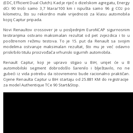
(EDC, Efficient Dual Clutch). Kad je riječ o dizelskom agregatu, Energy
dCi 90 troši samo 3,7 litara/100 km i ispušta samo 96 g CO
po
2
kilometru, što su rekordno male vrijednosti za klasu automobila
kojoj Captur pripada.
Novi Renaultov crossover je u posljednjim EuroNCAP sigurnosnim
testiranjima ostvario maksimalan rezultat od pet zvjezdica i to u
pooštrenom režimu testova. To je 15. put da Renault sa svojim
modelima ostvaruje maksimalan rezultat, što mu je već odavno
priskrbilo titulu proizvođača vrhunski sigurnih automobila.
Renault Captur, koji je upravo stigao u BiH, unijet će u B
automobilski segment dobrodošlo šarenilo i blještavilo, no ne
gubeći iz vida potrebu da istovremeno bude racionalno praktičan.
Cijene Renaulta Captur u BiH startaju od 25.881 KM do registracije
za model Authentique TCe 90 Start&Stop.