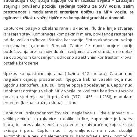
saobraćaju i koji spaja najbolje od tri različita svijeta – izražajan
stajling i povišenu poziciju sjedenja tipičnu za SUV vozila, zatim
prostranost i modularnost enterijera tipičnu za MPV vozila, te
agilnost i užitak u vožnji tipične za kompaktni gradski automobil.
Capturove pažljivo izbalansirane i skladne, fluidne linije stvaraju
izražajan stav. Kombinacija kompaktnih mjera, povišenog rastojanja
od tla, velikih točkova i štitnika karoserije, čini svakodnevnu vožnju
maksimalno ugodnom. Renault Captur će nuditi brojne opcije
podešavanja prema individualnim željama, a već standardno dolazi
sa dvobojnom karoserijom, odnosno atraktivnim kontrastom krova i
ostatka karoserije.
Uprkos kompaktnim mjerama (dužina 4,12 metara), Captur nudi
naglašen osjećaj prostranosti. Njegova kabina veselih boja nudi
ugodnu atmosferu, a tu su i brojne opcije podešavanja. Captur nudi
udobnost dostojnu velikih MPV vozila, te kvalitete kao što su visoka
pozicija sjedenja, veliki prtljažnik (377 – 455 – 1.235l), modularni
enterijer (klizna stražnja klupa) i slično.
Capturovu prilagođenost čovjeku naglašavaju i dvije inovacije –
veliki pretinac za rukavice u obliku ladice, zapremine jedanaest
litara, te presvlake sjedišta s patentnim zatvaračem, koje se lako
skidaju i peru. Captur nudi i opremljenost na nivou skupljih
automobila, a neki od elemenata su hands-free ulazak, pomoć pri