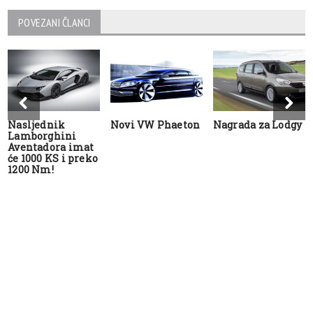
POVEZANI ČLANCI
Nasljednik
Novi VW Phaeton
Nagrada za Lodgy
Lamborghini
Aventadora imat
će 1000 KS i preko
1200 Nm!