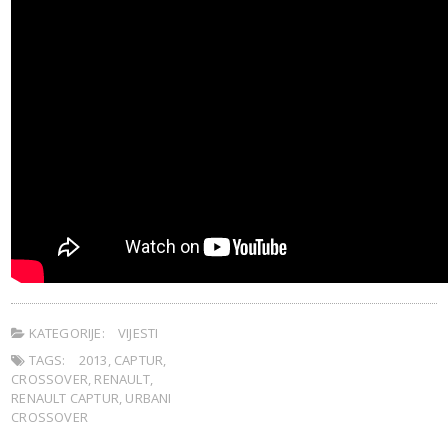
KATEGORIJE:
VIJESTI
TAGS:
2013
,
CAPTUR
,
CROSSOVER
,
RENAULT
,
RENAULT CAPTUR
,
URBANI
CROSSOVER