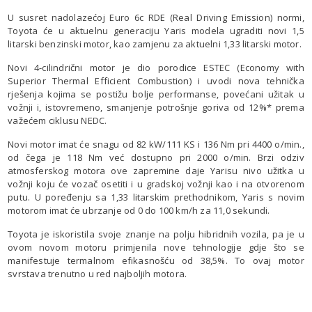
U susret nadolazećoj Euro 6c RDE (Real Driving Emission) normi,
Toyota će u aktuelnu generaciju Yaris modela ugraditi novi 1,5
litarski benzinski motor, kao zamjenu za aktuelni 1,33 litarski motor.
Novi 4-cilindrični motor je dio porodice ESTEC (Economy with
Superior Thermal Efficient Combustion) i uvodi nova tehnička
rješenja kojima se postižu bolje performanse, povećani užitak u
vožnji i, istovremeno, smanjenje potrošnje goriva od 12%* prema
važećem ciklusu NEDC.
Novi motor imat će snagu od 82 kW/111 KS i 136 Nm pri 4400 o/min.,
od čega je 118 Nm već dostupno pri 2000 o/min. Brzi odziv
atmosferskog motora ove zapremine daje Yarisu nivo užitka u
vožnji koju će vozač osetiti i u gradskoj vožnji kao i na otvorenom
putu. U poređenju sa 1,33 litarskim prethodnikom, Yaris s novim
motorom imat će ubrzanje od 0 do 100 km/h za 11,0 sekundi.
Toyota je iskoristila svoje znanje na polju hibridnih vozila, pa je u
ovom novom motoru primjenila nove tehnologije gdje što se
manifestuje termalnom efikasnošću od 38,5%. To ovaj motor
svrstava trenutno u red najboljih motora.