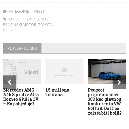
KATEGORIJE:
VIJESTI
TAGS:
1
,
2017
,
5
,
NOVI
BENZINSKI MOTOR
,
TOYOTA
,
VIJESTI
POVEZANI ČLANCI
Mercedes AMG
1,5 miliona
Peugeot
A45 S protiv Alfa
Tourana
priprema novi
Romeo Giulia QV
308 kao glavnog
– Ko pobjeđuje?
konkurenta VW
Golfu 8. Da li će
zaista biti bolji?