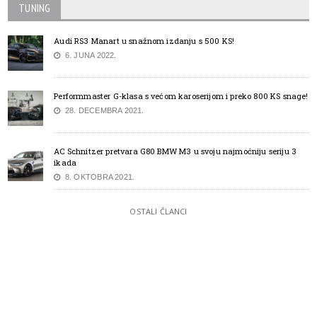
TUNING
Audi RS3 Manart u snažnom izdanju s 500 KS!
6. JUNA 2022.
Performmaster G-klasa s većom karoserijom i preko 800 KS snage!
28. DECEMBRA 2021.
AC Schnitzer pretvara G80 BMW M3 u svoju najmoćniju seriju 3
ikada
8. OKTOBRA 2021.
OSTALI ČLANCI