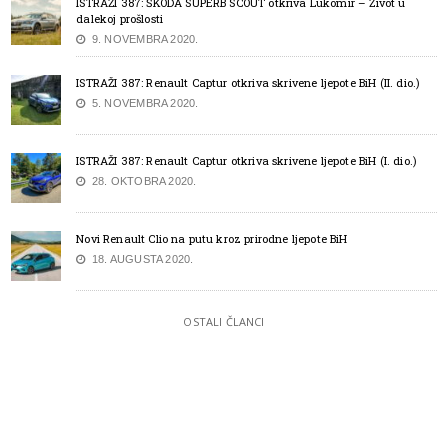
ISTRAŽI 387: ŠKODA SUPERB SCOUT otkriva Lukomir – Život u
dalekoj prošlosti
9. NOVEMBRA 2020.
ISTRAŽI 387: Renault Captur otkriva skrivene ljepote BiH (II. dio.)
5. NOVEMBRA 2020.
ISTRAŽI 387: Renault Captur otkriva skrivene ljepote BiH (I. dio.)
28. OKTOBRA 2020.
Novi Renault Clio na putu kroz prirodne ljepote BiH
18. AUGUSTA 2020.
OSTALI ČLANCI