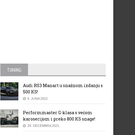
TUNING
Audi RS3 Manart u snažnom izdanju s
500 KS!
6. JUNA 2022.
Performmaster G-klasa s većom
karoserijom i preko 800 KS snage!
28. DECEMBRA 2021.