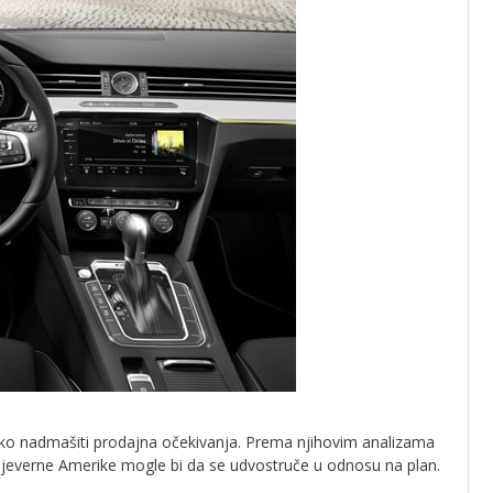
atko nadmašiti prodajna očekivanja. Prema njihovim analizama
 Sjeverne Amerike mogle bi da se udvostruče u odnosu na plan.