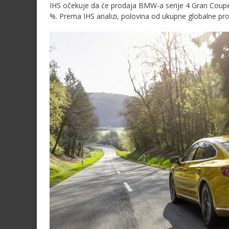
IHS očekuje da će prodaja BMW-a serije 4 Gran Coupe
%. Prema IHS analizi, polovina od ukupne globalne proda