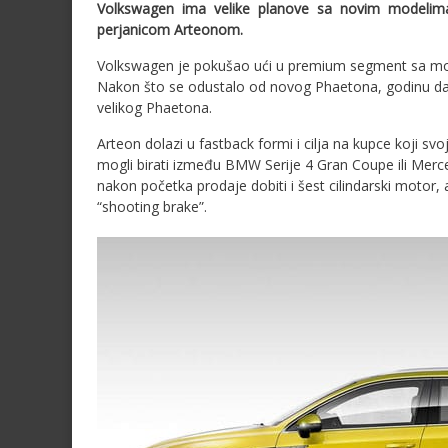
Volkswagen ima velike planove sa novim modelima
perjanicom Arteonom.
Volkswagen je pokušao ući u premium segment sa mod
Nakon što se odustalo od novog Phaetona, godinu dana po
velikog Phaetona.
Arteon dolazi u fastback formi i cilja na kupce koji 
mogli birati između BMW Serije 4 Gran Coupe ili Merced
nakon početka prodaje dobiti i šest cilindarski motor
“shooting brake”.