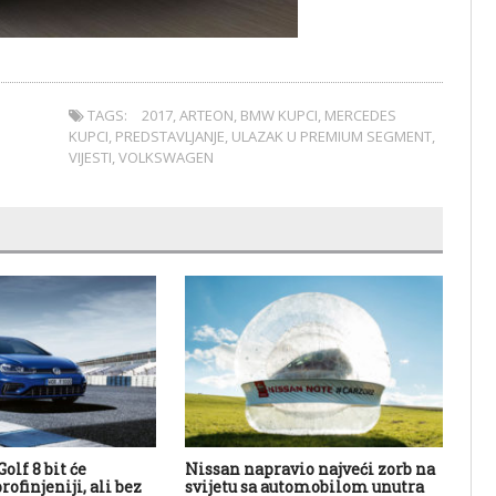
TAGS:
2017
,
ARTEON
,
BMW KUPCI
,
MERCEDES
KUPCI
,
PREDSTAVLJANJE
,
ULAZAK U PREMIUM SEGMENT
,
VIJESTI
,
VOLKSWAGEN
olf 8 bit će
Nissan napravio najveći zorb na
Na
rofinjeniji, ali bez
svijetu sa automobilom unutra
pr