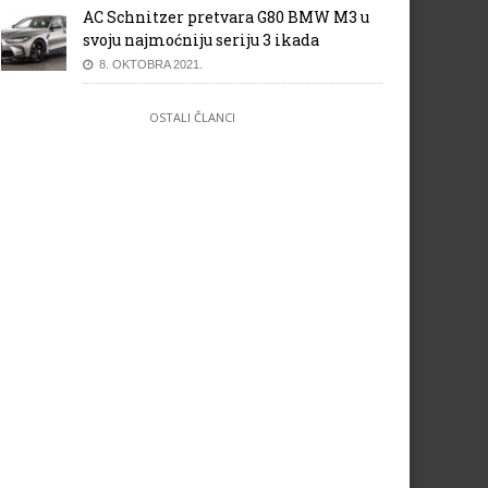
AC Schnitzer pretvara G80 BMW M3 u
svoju najmoćniju seriju 3 ikada
8. OKTOBRA 2021.
OSTALI ČLANCI