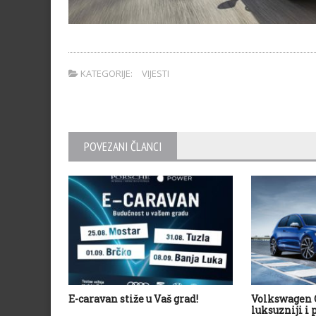
KATEGORIJE:
VIJESTI
POVEZANI ČLANCI
E-caravan stiže u Vaš grad!
Volkswagen G
luksuzniji i p