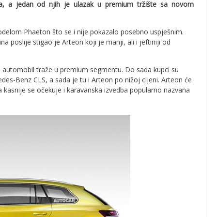
, a jedan od njih je ulazak u premium tržište sa novom
elom Phaeton što se i nije pokazalo posebno uspješnim.
slije stigao je Arteon koji je manji, ali i jeftiniji od
svoj automobil traže u premium segmentu. Do sada kupci su
es-Benz CLS, a sada je tu i Arteon po nižoj cijeni. Arteon će
, a kasnije se očekuje i karavanska izvedba popularno nazvana