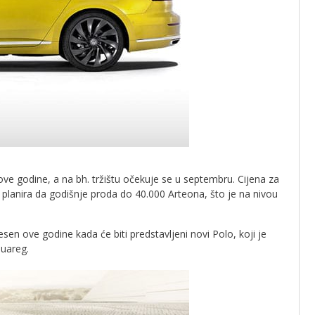
ve godine, a na bh. tržištu očekuje se u septembru. Cijena za
planira da godišnje proda do 40.000 Arteona, što je na nivou
en ove godine kada će biti predstavljeni novi Polo, koji je
ouareg.