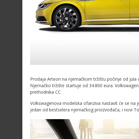
Prodaja Arteon na njemačkom tržištu počinje od jula o
Njemačko tržište startuje od 34.800 eura. Volkswagen 
prethodnika CC.
Volkswagenova modelska ofanziva nastavit će se na jes
jedan od bestselera njemačkog proizvođača, i novi T