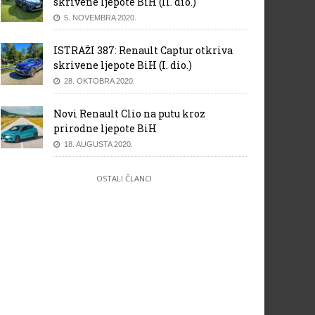
skrivene ljepote BiH (II. dio.)
5. NOVEMBRA 2020.
ISTRAŽI 387: Renault Captur otkriva
skrivene ljepote BiH (I. dio.)
28. OKTOBRA 2020.
Novi Renault Clio na putu kroz
prirodne ljepote BiH
18. AUGUSTA 2020.
OSTALI ČLANCI