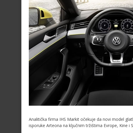
Analitička firma IHS Markit očekuje da novi model gl
isporuke Arteona na ključnim tržištima Evrope, Kine i