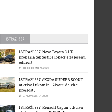
ISTRAŽI 387
ISTRAŽI 387: Nova Toyota C-HR
pronašla fantastiče lokacije za jesenji
odmor!
10. DECEMBRA 2020.
ISTRAŽI 387: ŠKODA SUPERB SCOUT
otkriva Lukomir – Život u dalekoj
prošlosti
9. NOVEMBRA 2020.
ISTRAŽI 387: Renault Captur otkriva