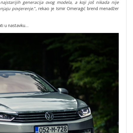
 najstarijih generacija ovog modela, a koji još nikada nije
njaju povjerenje.
“, rekao je Ismir Omeragić brend menadžer
ati u nastavku…