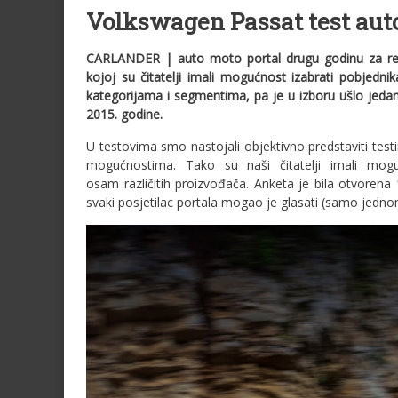
Volkswagen Passat test auto
CARLANDER | auto moto portal drugu godinu za red
kojoj su čitatelji imali mogućnost izabrati pobjedni
kategorijama i segmentima, pa je u izboru ušlo jed
2015. godine.
U testovima smo nastojali objektivno predstaviti testi
mogućnostima. Tako su naši čitatelji imali mogu
osam različitih proizvođača. Anketa je bila otvore
svaki posjetilac portala mogao je glasati (samo jedno