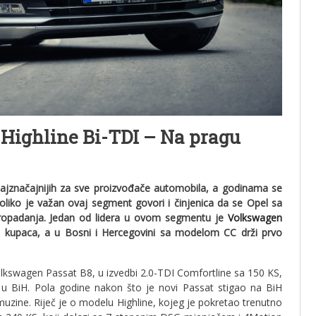
 Highline Bi-TDI – Na pragu
najznačajnijih za sve proizvođače automobila, a godinama se
oliko je važan ovaj segment govori i činjenica da se Opel sa
propadanja. Jedan od lidera u ovom segmentu je
Volkswagen
oj kupaca, a u Bosni i Hercegovini sa modelom CC drži prvo
lkswagen Passat B8, u izvedbi 2.0-TDI Comfortline sa 150 KS,
u BiH. Pola godine nakon što je novi Passat stigao na BiH
imuzine. Riječ je o modelu Highline, kojeg je pokretao trenutno