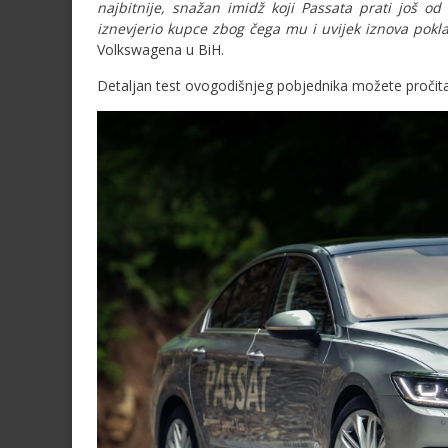
najbitnije, snažan imidž koji Passata prati još od
iznevjerio kupce zbog čega mu i uvijek iznova pokla
Volkswagena u BiH.
Detaljan test ovogodišnjeg pobjednika možete pročit