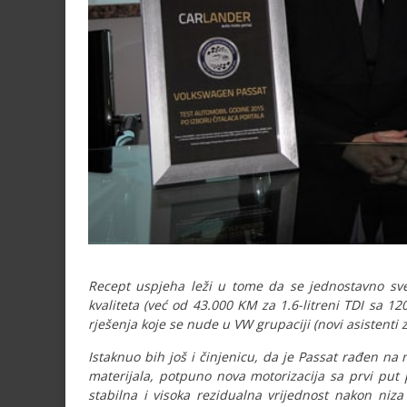
Recept uspjeha leži u tome da se jednostavno sve
kvaliteta (već od 43.000 KM za 1.6-litreni TDI sa 
rješenja koje se nude u VW grupaciji (novi asistenti 
Istaknuo bih još i činjenicu, da je Passat rađen na 
materijala, potpuno nova motorizacija sa prvi put
stabilna i visoka rezidualna vrijednost nakon niza