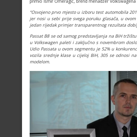
primio Ismir Omeragić, brend menadžer Volkswagena u
“Osvojeno prvo mjesto u izboru test automobila 201
jer nosi u sebi prije svega poruku glasača, u ovom 
jedan rijedak primjer transparentnog rezultata dobi
Passat B8 se od samog predstavljanja na BiH tržišt
u Volkswagen paleti i zaključno s novembrom doslov
Udio Passata u ovom segmentu je 52% u konkurencij
vozila srednje klase u cijeloj BiH, 305 se odnosi 
modelom.