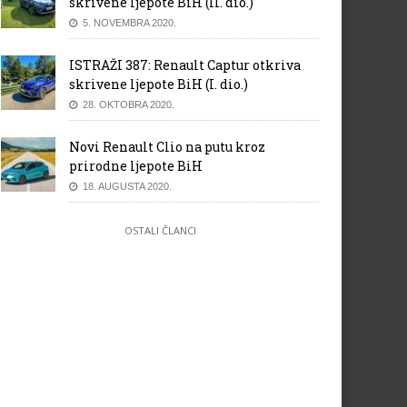
skrivene ljepote BiH (II. dio.)
5. NOVEMBRA 2020.
ISTRAŽI 387: Renault Captur otkriva
skrivene ljepote BiH (I. dio.)
28. OKTOBRA 2020.
Novi Renault Clio na putu kroz
prirodne ljepote BiH
18. AUGUSTA 2020.
OSTALI ČLANCI