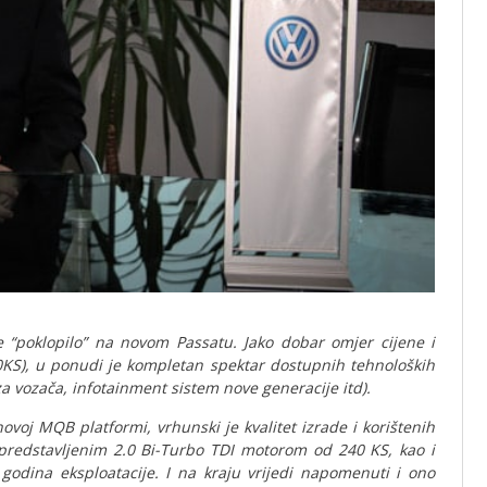
 “poklopilo” na novom Passatu. Jako dobar omjer cijene i
120KS), u ponudi je kompletan spektar dostupnih tehnoloških
za vozača, infotainment sistem nove generacije itd).
novoj MQB platformi, vrhunski je kvalitet izrade i korištenih
 predstavljenim 2.0 Bi-Turbo TDI motorom od 240 KS, kao i
 godina eksploatacije. I na kraju vrijedi napomenuti i ono