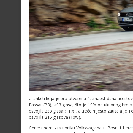
U anketi koja je bila otvorena četrnaest dana učestov
Passat (B8), 403 glasa, što je 19% od ukupnog broja 
osvojila 233 glasa (11%), a treće mjesto zauzela je 
osvojila 215 glasova (10%).
Generalnom zastupniku Volkswagena u Bosni i Herceg