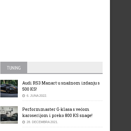
TUNING
Audi RS3 Manart u snažnom izdanju s
500 KS!
6. JUNA 2022.
Performmaster G-klasa s većom
karoserijom i preko 800 KS snage!
28. DECEMBRA 2021.