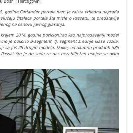
 Bosni i Hercegovini.
5. godine Carlander portala nam je zaista vrijedna nagrada
slučaju čitalaca portala šta misle o Passatu, te predstavlja
jenog na osnovu javnog glasanja.
u krajem 2014. godine pozicionirao kao najprodavaniji model
no je pokorio B-segment, tj. segment srednje klase vozila.
i sa još 28 drugih modela. Dakle, od ukupno prodatih 585
na Passat što je do sada za nas nezabilježen uspjeh sa ovim