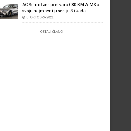
AC Schnitzer pretvara G80 BMW M3 u
svoju najmoćniju seriju 3 ikada
8. OKTOBRA 2021.
OSTALI ČLANCI