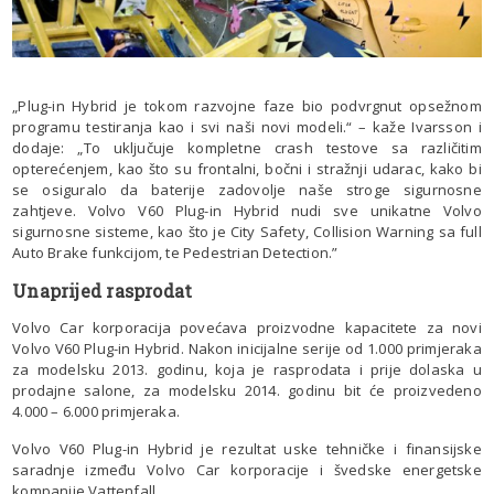
„Plug-in Hybrid je tokom razvojne faze bio podvrgnut opsežnom
programu testiranja kao i svi naši novi modeli.“ – kaže Ivarsson i
dodaje: „To uključuje kompletne crash testove sa različitim
opterećenjem, kao što su frontalni, bočni i stražnji udarac, kako bi
se osiguralo da baterije zadovolje naše stroge sigurnosne
zahtjeve. Volvo V60 Plug-in Hybrid nudi sve unikatne Volvo
sigurnosne sisteme, kao što je City Safety, Collision Warning sa full
Auto Brake funkcijom, te Pedestrian Detection.”
Unaprijed rasprodat
Volvo Car korporacija povećava proizvodne kapacitete za novi
Volvo V60 Plug-in Hybrid. Nakon inicijalne serije od 1.000 primjeraka
za modelsku 2013. godinu, koja je rasprodata i prije dolaska u
prodajne salone, za modelsku 2014. godinu bit će proizvedeno
4.000 – 6.000 primjeraka.
Volvo V60 Plug-in Hybrid je rezultat uske tehničke i finansijske
saradnje između Volvo Car korporacije i švedske energetske
kompanije Vattenfall.