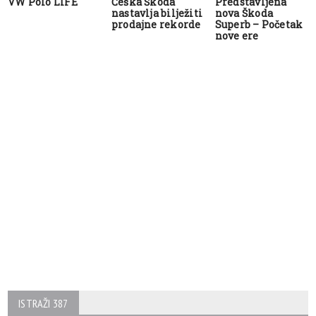
VW Polo LIFE
Češka Škoda
Predstavljena
nastavlja bilježiti
nova Škoda
prodajne rekorde
Superb – Početak
nove ere
ISTRAŽI 387