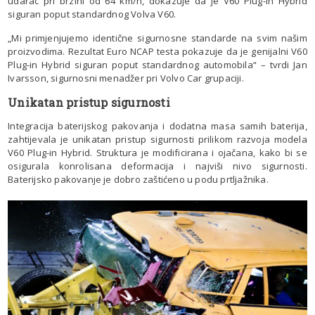
udarac pri brzini od 64 km/h, dokazuje da je V60 Plug-in Hybrid
siguran poput standardnog Volva V60.
„Mi primjenjujemo identične sigurnosne standarde na svim našim
proizvodima. Rezultat Euro NCAP testa pokazuje da je genijalni V60
Plug-in Hybrid siguran poput standardnog automobila“ – tvrdi Jan
Ivarsson, sigurnosni menadžer pri Volvo Car grupaciji.
Unikatan pristup sigurnosti
Integracija baterijskog pakovanja i dodatna masa samih baterija,
zahtijevala je unikatan pristup sigurnosti prilikom razvoja modela
V60 Plug-in Hybrid. Struktura je modificirana i ojačana, kako bi se
osigurala konrolisana deformacija i najviši nivo sigurnosti.
Baterijsko pakovanje je dobro zaštićeno u podu prtljažnika.