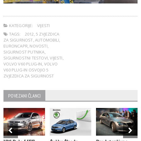
KATEGORIJE:
VIJESTI
TAGS:
2012
,
5 ZVJEZDICA
ZA SIGURNOST
,
AUTOMOBILI
,
EURONCAPR
,
NOVOSTI
,
SIGURNOST PUTNIKA
,
SIGURNOSTNI TESTOVI
,
VIJESTI
,
VOLVO V60 PLUG-IN
,
VOLVO
V60 PLUG-IN OSVOJIO 5
ZVJEZDICA ZA SIGURNOST
POVEZANI ČLANCI