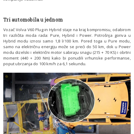
Tri automobila u jednom
Vozač Volva V60 Plug-in Hybrid staje na kraj kompromisu, odabirom
tri različita moda rada: Pure, Hybrid i Power. Potrošnja goriva u
Hybrid modu iznosi samo 1,8 l/100 km. Pored toga u Pure modu,
samo na električnu energiju može se preći do 50 km, dok u Power
modu dizelski i električni motor sabiraju snagu (215 + 70 KS) i obrtni
moment (440 + 200 Nm) kako bi ponudili vrhunske performanse,
poput ubrzanja do 100 km/h za 6,1 sekundu.