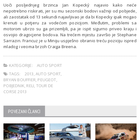
Uoči posljednjeg brzinca Jan Kopecký najavio kako neće
nepotrebno riskirati, jer su mu sezonski bodovi važniji od pobjede,
ali zaostatak od 13 sekundi najavljivao je da bi Kopecky ipak mogao
krenuti u potjeru za vodećom pozicijom. Međutim, problemi sa
motorom ubrzo su ga prizemljili, pa je ispit sigurno priveo kraju i
osvojio dragocjene bodova. Na trećem mjestu završio je Stephane
Sarrazin. Francuz je u Miniju uspješno obranio treću poziciju ispred
mladog i veoma brzoh Craiga Breena.
KATEGORIJE:
AUTO SPORT
TAGS:
2013
,
AUTO SPORT
,
BRYAN BOUFFIER
,
PEUGEOT
,
POBJEDNIK
,
RELI
,
TOUR DE
CORSE 2013
POVEZANI ČLANCI