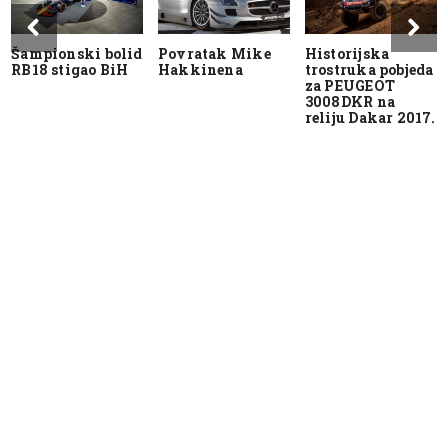
Šampionski bolid
Povratak Mike
Historijska
RB18 stigao BiH
Hakkinena
trostruka pobjeda
za PEUGEOT
3008DKR na
reliju Dakar 2017.