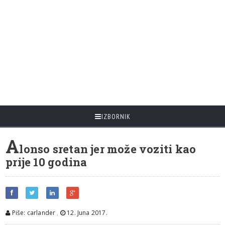
IZBORNIK
A
lonso sretan jer može voziti kao
prije 10 godina
Piše: carlander
,
12. Juna 2017.