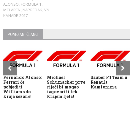
ALONSO
,
FORMULA 1
,
MCLAREN
,
NAPREDAK
,
VN
KANADE 2017
POVEZANI ČLANCI
Fernando Alonso:
Michael
Sauber F1 Team u
Ferrari će
Schumacher prve
Renault
pobjediti
riječi bi mogao
Kamionima
Williams do
izgovoriti tek
kraja sezone!
krajem ljeta!