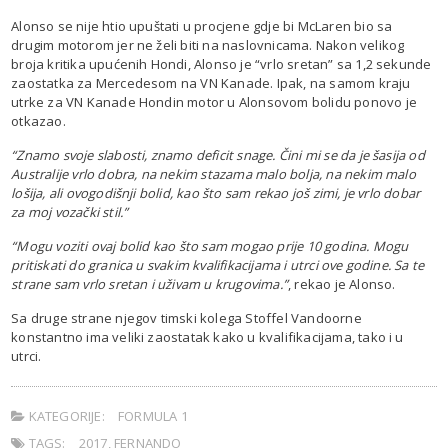
Alonso se nije htio upuštati u procjene gdje bi McLaren bio sa
drugim motorom jer ne želi biti na naslovnicama. Nakon velikog
broja kritika upućenih Hondi, Alonso je “vrlo sretan” sa 1,2 sekunde
zaostatka za Mercedesom na VN Kanade. Ipak, na samom kraju
utrke za VN Kanade Hondin motor u Alonsovom bolidu ponovo je
otkazao.
“Znamo svoje slabosti, znamo deficit snage. Čini mi se da je šasija od
Australije vrlo dobra, na nekim stazama malo bolja, na nekim malo
lošija, ali ovogodišnji bolid, kao što sam rekao još zimi, je vrlo dobar
za moj vozački stil.”
“Mogu voziti ovaj bolid kao što sam mogao prije 10 godina. Mogu
pritiskati do granica u svakim kvalifikacijama i utrci ove godine. Sa te
strane sam vrlo sretan i uživam u krugovima.”
, rekao je Alonso.
Sa druge strane njegov timski kolega Stoffel Vandoorne
konstantno ima veliki zaostatak kako u kvalifikacijama, tako i u
utrci.
KATEGORIJE:
FORMULA 1
TAGS:
2017
,
FERNANDO