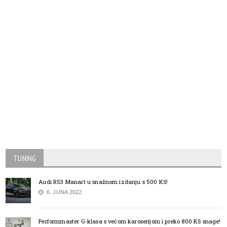
TUNING
Audi RS3 Manart u snažnom izdanju s 500 KS!
6. JUNA 2022.
Performmaster G-klasa s većom karoserijom i preko 800 KS snage!