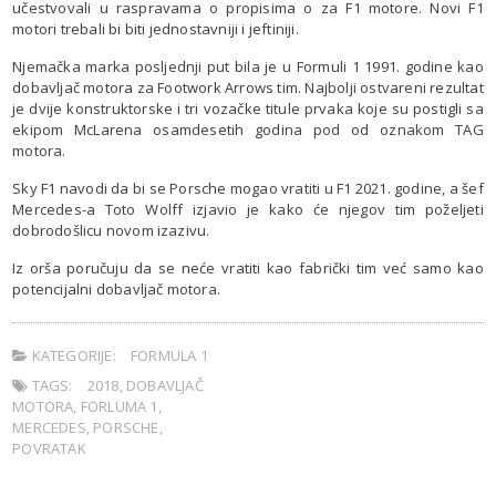
učestvovali u raspravama o propisima o za F1 motore. Novi F1
motori trebali bi biti jednostavniji i jeftiniji.
Njemačka marka posljednji put bila je u Formuli 1 1991. godine kao
dobavljač motora za Footwork Arrows tim. Najbolji ostvareni rezultat
je dvije konstruktorske i tri vozačke titule prvaka koje su postigli sa
ekipom McLarena osamdesetih godina pod od oznakom TAG
motora.
Sky F1 navodi da bi se Porsche mogao vratiti u F1 2021. godine, a šef
Mercedes-a Toto Wolff izjavio je kako će njegov tim poželjeti
dobrodošlicu novom izazivu.
Iz orša poručuju da se neće vratiti kao fabrički tim već samo kao
potencijalni dobavljač motora.
KATEGORIJE:
FORMULA 1
TAGS:
2018
,
DOBAVLJAČ
MOTORA
,
FORLUMA 1
,
MERCEDES
,
PORSCHE
,
POVRATAK