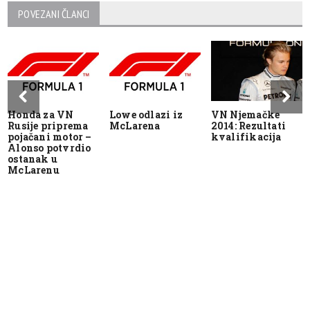
POVEZANI ČLANCI
Honda za VN
Lowe odlazi iz
VN Njemačke
Rusije priprema
McLarena
2014: Rezultati
pojačani motor –
kvalifikacija
Alonso potvrdio
ostanak u
McLarenu