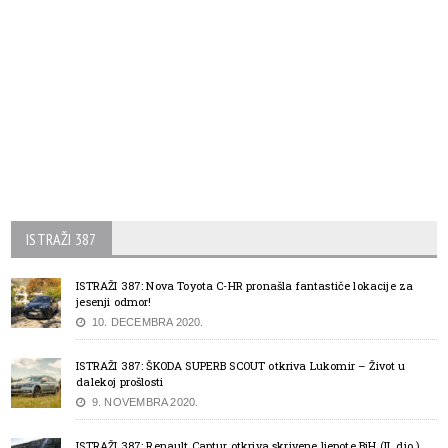
ISTRAŽI 387
ISTRAŽI 387: Nova Toyota C-HR pronašla fantastiče lokacije za
jesenji odmor!
10. DECEMBRA 2020.
ISTRAŽI 387: ŠKODA SUPERB SCOUT otkriva Lukomir – Život u
dalekoj prošlosti
9. NOVEMBRA 2020.
ISTRAŽI 387: Renault Captur otkriva skrivene ljepote BiH (II. dio.)