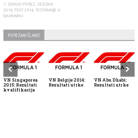
1
,
SERGIO PEREZ
,
SEZONA
2014
,
TEST 2014
,
TESTIRANJE U
BAHRAINU
POVEZANI ČLANCI
VN Singaporea
VN Belgije 2014:
VN Abu Dhabi:
2015: Rezultati
Rezultati utrke
Rezultati utrke
kvalifikacija