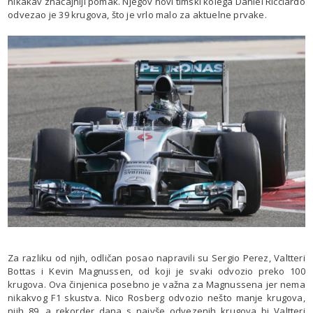
nikakav značajniji pomak. Njegov novi timski kolega Daniel Ricciardo
odvezao je 39 krugova, što je vrlo malo za aktuelne prvake.
Za razliku od njih, odličan posao napravili su Sergio Perez, Valtteri
Bottas i Kevin Magnussen, od koji je svaki odvozio preko 100
krugova. Ova činjenica posebno je važna za Magnussena jer nema
nikakvog F1 skustva. Nico Rosberg odvozio nešto manje krugova,
njih 89, a rekorder dana s najvše odvezenih krugova bi Valtteri