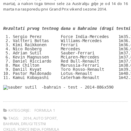
marta), a nakon toga timovi sele za Australiju gdje je od 14 do 16
marta na rasporedu prvi Grand Prix vikend sezone 2014.
.
.
 1. Sergio Perez        Force India-Mercedes    1m35.
 2. Valtteri Bottas     Williams-Mercedes       1m36.
 3. Kimi Raikkonen      Ferrari                 1m36.
 4. Nico Rosberg        Mercedes                1m36.
 5. Adrian Sutil        Sauber-Ferrari          1m37.
 6. Kevin Magnussen     McLaren-Mercedes        1m37.
 7. Daniel Ricciardo    Red Bull-Renault        1m37.
 8. Max Chilton         Marussia-Ferrari        1m38.
 9. Daniil Kvyat        Toro Rosso-Renault      1m39.
10. Pastor Maldonado    Lotus-Renault           1m40.
11. Kamui Kobayashi     Caterham-Renault        1m42.
KATEGORIJE:
FORMULA 1
TAGS:
2014
,
AUTO SPORT
,
BAHRAIN
,
DRUGI TESTNI
CIKLUS
,
FORCE INDIA
,
FORMULA