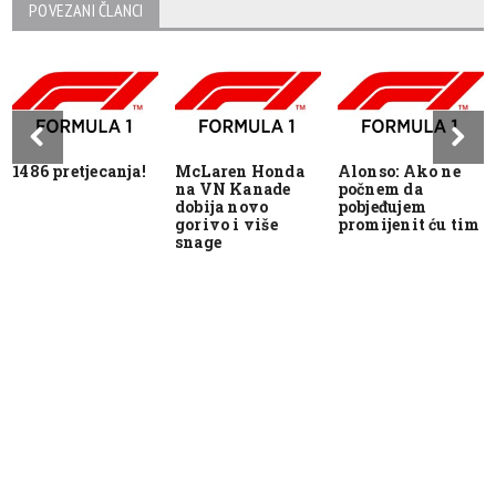
POVEZANI ČLANCI
1486 pretjecanja!
McLaren Honda
Alonso: Ako ne
na VN Kanade
počnem da
dobija novo
pobjeđujem
gorivo i više
promijenit ću tim
snage