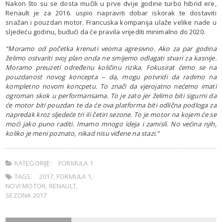
Nakon što su se dosta mučili u prve dvije godine turbo hibrid ere,
Renault je za 2016. uspio napraviti dobar iskorak te dostaviti
snažan i pouzdan motor. Francuska kompanija ulaže velike nade u
sljedeću godinu, budući da će pravila vrijediti minimalno do 2020.
“Moramo od početka krenuti veoma agresivno. Ako za par godina
želimo ostvariti svoj plan onda ne smijemo odlagati stvari za kasnije.
Moramo preuzeti određenu količinu rizika. Fokusirat ćemo se na
pouzdanost novog koncepta – da, mogu potvridi da radimo na
kompletno novom koncpetu. To znači da vjerojatno nećemo imati
ogroman skok u performansama. To je zato jer želimo biti sigurni da
će motor biti pouzdan te da će ova platforma biti odlična podloga za
napredak kroz sljedeće tri ili četiri sezone. To je motor na kojem će se
moći jako puno raditi. Imamo mnogo ideja i zamisli. No većina njih,
koliko je meni poznato, nikad nisu viđene na stazi.”
KATEGORIJE:
FORMULA 1
TAGS:
2017
,
FORMULA 1
,
NOVI MOTOR
,
RENAULT
,
SEZONA 2017