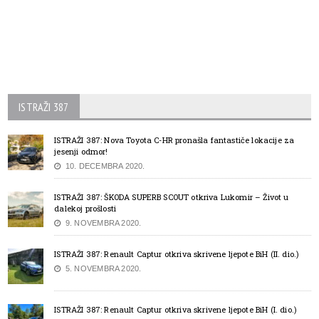
ISTRAŽI 387
ISTRAŽI 387: Nova Toyota C-HR pronašla fantastiče lokacije za
jesenji odmor!
10. DECEMBRA 2020.
ISTRAŽI 387: ŠKODA SUPERB SCOUT otkriva Lukomir – Život u
dalekoj prošlosti
9. NOVEMBRA 2020.
ISTRAŽI 387: Renault Captur otkriva skrivene ljepote BiH (II. dio.)
5. NOVEMBRA 2020.
ISTRAŽI 387: Renault Captur otkriva skrivene ljepote BiH (I. dio.)