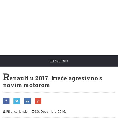
IZBORNIK
R
enault u 2017. kreće agresivno s
novim motorom
Piše: carlander
,
30. Decembra 2016.