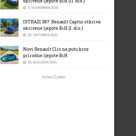
skrivene ljepote BiH (II. dio.)
5. NOVEMBRA 2020.
ISTRAŽI 387: Renault Captur otkriva
skrivene ljepote BiH (I. dio.)
28. OKTOBRA 2020.
Novi Renault Clio na putu kroz
prirodne ljepote BiH
18. AUGUSTA 2020.
OSTALI ČLANCI