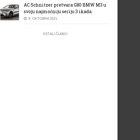
AC Schnitzer pretvara G80 BMW M3 u
svoju najmoćniju seriju 3 ikada
8. OKTOBRA 2021.
OSTALI ČLANCI