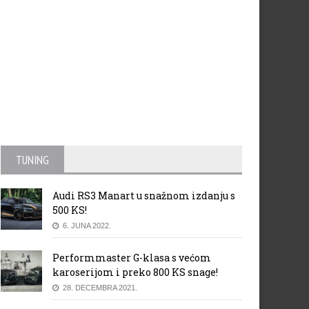
TUNING
Audi RS3 Manart u snažnom izdanju s
500 KS!
6. JUNA 2022.
Performmaster G-klasa s većom
karoserijom i preko 800 KS snage!
28. DECEMBRA 2021.