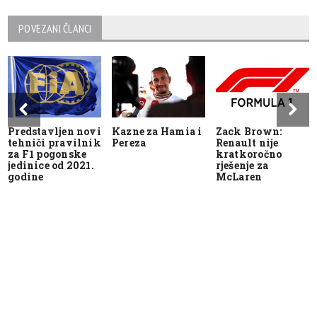
POVEZANI ČLANCI
Predstavljen novi
Kazne za Hamia i
Zack Brown:
tehniči pravilnik
Pereza
Renault nije
za F1 pogonske
kratkoročno
jedinice od 2021.
rješenje za
godine
McLaren