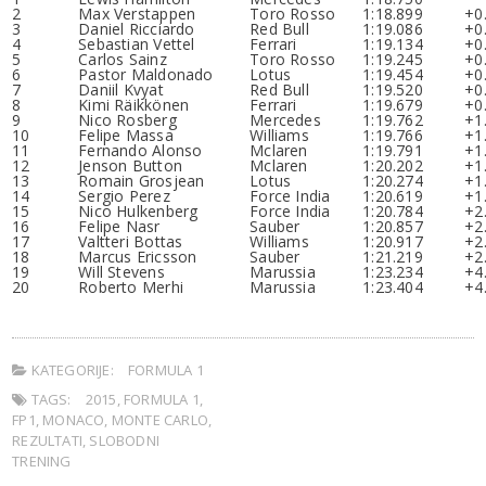
2
Max Verstappen
Toro Rosso
1:18.899
+0
3
Daniel Ricciardo
Red Bull
1:19.086
+0
4
Sebastian Vettel
Ferrari
1:19.134
+0
5
Carlos Sainz
Toro Rosso
1:19.245
+0
6
Pastor Maldonado
Lotus
1:19.454
+0
7
Daniil Kvyat
Red Bull
1:19.520
+0
8
Kimi Räikkönen
Ferrari
1:19.679
+0
9
Nico Rosberg
Mercedes
1:19.762
+1
10
Felipe Massa
Williams
1:19.766
+1
11
Fernando Alonso
Mclaren
1:19.791
+1
12
Jenson Button
Mclaren
1:20.202
+1
13
Romain Grosjean
Lotus
1:20.274
+1
14
Sergio Perez
Force India
1:20.619
+1
15
Nico Hulkenberg
Force India
1:20.784
+2
16
Felipe Nasr
Sauber
1:20.857
+2
17
Valtteri Bottas
Williams
1:20.917
+2
18
Marcus Ericsson
Sauber
1:21.219
+2
19
Will Stevens
Marussia
1:23.234
+4
20
Roberto Merhi
Marussia
1:23.404
+4
.
KATEGORIJE:
FORMULA 1
TAGS:
2015
,
FORMULA 1
,
FP1
,
MONACO
,
MONTE CARLO
,
REZULTATI
,
SLOBODNI
TRENING