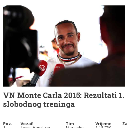
VN Monte Carla 2015: Rezultati 1.
slobodnog treninga
.
Poz.
Vozač
Tim
Vrijeme
Za
1
Lewis Hamilton
Mercedes
1:18.750