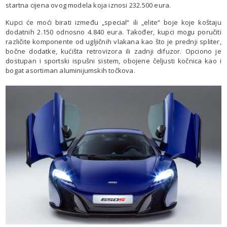
startna cijena ovog modela koja iznosi 232.500 eura.
Kupci će moći birati između „special“ ili „elite“ boje koje koštaju
dodatnih 2.150 odnosno 4.840 eura. Također, kupci mogu poručiti
različite komponente od ugljičnih vlakana kao što je prednji spliter,
bočne dodatke, kućišta retrovizora ili zadnji difuzor. Opciono je
dostupan i sportski ispušni sistem, obojene čeljusti kočnica kao i
bogat asortiman aluminijumskih točkova.