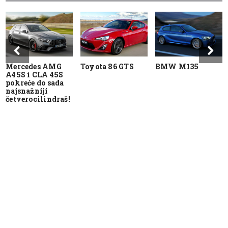
Mercedes AMG
Toyota 86 GTS
BMW M135
A45S i CLA 45S
pokreće do sada
najsnažniji
četverocilindraš!