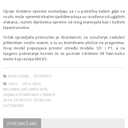
Opcije dodatne opreme nastavljaju se i u putničkoj kabini gdje se
vozilo može opremiti trkaćim sjedištima koja su izrađena od ugljičnih
vlakana, raznim dijelovima opreme od istog materijala kao i kožnim
tapacirunzima.
Točak upravljača presvučen je Alcantarom, za ozvučenje zadužen
jeMeridian zvučni sistem, a tu su brendirane pločice na pragovima.
Ovaj model popunjava prostor između modela 12C i P1, a za
njegovo pokretanje koristit će se poznati 3.8-litreni V8 Twin-turbo
motor koji razvija 650 KS.
KATEGORIJE:
SPORTISTI
TAGS:
2014
,
650S
,
MCLAREN
,
MCLAREN 650S
,
SAJAM AUTOMOBILA U ŽENEVI
2014
,
SPORTISTI
,
SPORTSKI
AUTOMOBIL
POVEZANI ČLANCI