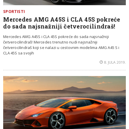
SPORTISTI
Mercedes AMG A45S i CLA 45S pokreće
do sada najsnažniji četverocilindraš!
Mercedes AMG A45S i CLA 45S pokreće do sada najsnažniji
četverocilindraš! Mercedes trenutno nudi najsnažniji
četverocilindraš koji se nalazi u cestovnim modelima AMG A45 S i
CLA 45S sa svojih
8. JULA 2019.