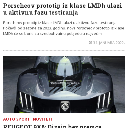
Porscheov prototip iz klase LMDh ulazi
u aktivnu fazu testiranja
Porscheov prototip iz klase LMDh ulazi u aktivnu fazu testiranja
Počevši od sezone za 2023. godinu, novi Porscheov prototip iz klase
LMDh će se boriti za sveobuhvatnu pobjedu u najvećim
31. JANUARA 2022.
AUTO SPORT
NOVITETI
PEUGEOT 9X8: Dizajn bez premca