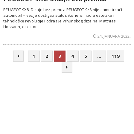
PEUGEOT 9X8: Dizajn bez premca PEUGEOT 9×8 nije samo trkaći
automobil – već je dostigao status ikone, simbola estetske i
tehnološke revolucije i odraz je vrhunskog dizajna. Matthias
Hossann, direktor
21. JANUARA 2022.
1
2
3
4
5
…
119