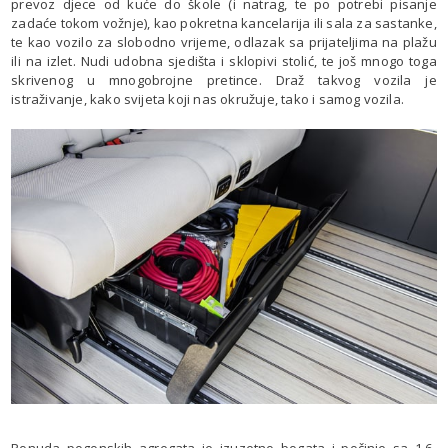
prevoz djece od kuće do škole (i natrag, te po potrebi pisanje
zadaće tokom vožnje), kao pokretna kancelarija ili sala za sastanke,
te kao vozilo za slobodno vrijeme, odlazak sa prijateljima na plažu
ili na izlet. Nudi udobna sjedišta i sklopivi stolić, te još mnogo toga
skrivenog u mnogobrojne pretince. Draž takvog vozila je
istraživanje, kako svijeta koji nas okružuje, tako i samog vozila.
Ponuda pogonskih agregata je izuzetno bogata i počinje sa 1,6-