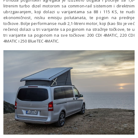
litrenim turbo dizel motorom sa common-rail sistemom i direktnim
ubrzgavanjem, koji dolazi u varijantama sa 88 i 115 KS, te nudi
ekonomičnost, nisku emisiju polutanata, te pogon na prednje
točkove. Bolje performanse nudi 2,1-litreni motor, koji (kao što je već
rečeno) dolazi u tri varijante sa pogonom na stražnje točkove, te u
tri varijante sa pogonom na sve točkove: 200 CDI 4MATIC, 220 CDI
4MATIC i 250 BlueTEC 4MATIC.