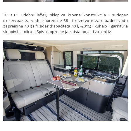
Tu su i udobni ležaji, sklopiva krovna konstrukcija i sudoper
(rezervoaz za vodu zapremine 38 l i rezervoar za otpadnu vodu
zapremine 40 l) i frižider (kapaciteta 40 l, -20°C) i kuhalo i garnitura
sklopivih stolica… Spisak opreme ja zaista bogat i zanimljiv.