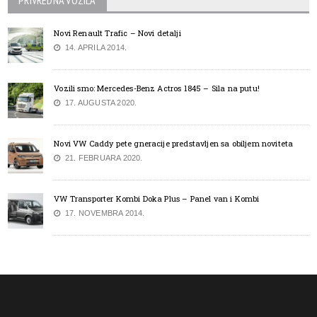
PRIVREDNA VOZILA
Novi Renault Trafic – Novi detalji
14. APRILA 2014.
Vozili smo: Mercedes-Benz Actros 1845 – Sila na putu!
17. AUGUSTA 2020.
Novi VW Caddy pete gneracije predstavljen sa obiljem noviteta
21. FEBRUARA 2020.
VW Transporter Kombi Doka Plus – Panel van i Kombi
17. NOVEMBRA 2014.