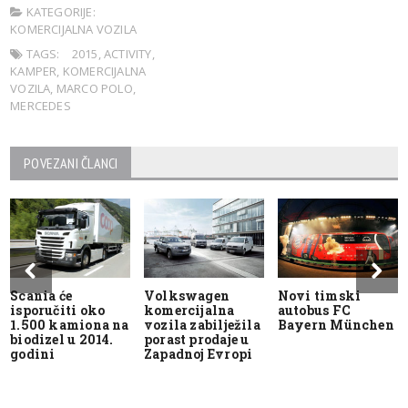
KATEGORIJE:
KOMERCIJALNA VOZILA
TAGS:
2015
,
ACTIVITY
,
KAMPER
,
KOMERCIJALNA
VOZILA
,
MARCO POLO
,
MERCEDES
POVEZANI ČLANCI
Scania će
Volkswagen
Novi timski
isporučiti oko
komercijalna
autobus FC
1.500 kamiona na
vozila zabilježila
Bayern München
biodizel u 2014.
porast prodaje u
godini
Zapadnoj Evropi