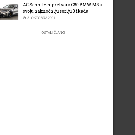
AC Schnitzer pretvara G80 BMW M3 u
svoju najmoćniju seriju 3 ikada
8. OKTOBRA 2021.
OSTALI ČLANCI