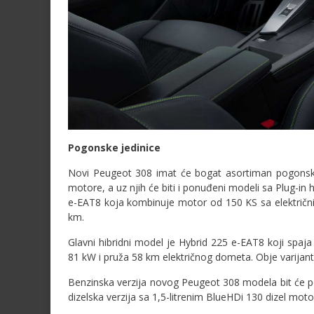
Pogonske jedinice
Novi Peugeot 308 imat će bogat asortiman pogonskih 
motore, a uz njih će biti i ponuđeni modeli sa Plug-i
e-EAT8 koja kombinuje motor od 150 KS sa električn
km.
Glavni hibridni model je Hybrid 225 e-EAT8 koji spa
81 kW i pruža 58 km električnog dometa. Obje varijante
Benzinska verzija novog Peugeot 308 modela bit će 
dizelska verzija sa 1,5-litrenim BlueHDi 130 dizel mot