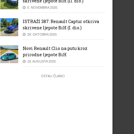
skrivene ljepote BiH (II. dio.)
5. NOVEMBRA 2020.
ISTRAŽI 387: Renault Captur otkriva
skrivene ljepote BiH (I. dio.)
28. OKTOBRA 2020.
Novi Renault Clio na putu kroz
prirodne ljepote BiH
18. AUGUSTA 2020.
OSTALI ČLANCI