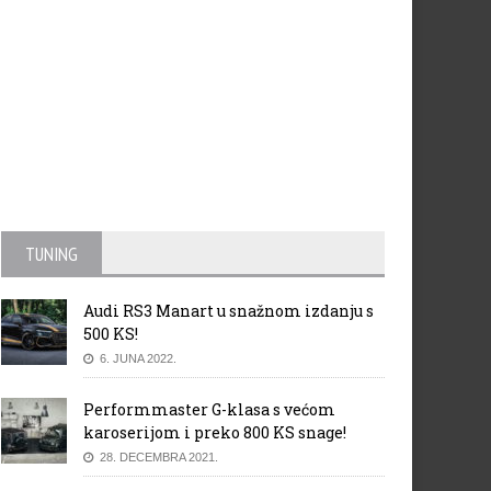
TUNING
Audi RS3 Manart u snažnom izdanju s
500 KS!
6. JUNA 2022.
Performmaster G-klasa s većom
karoserijom i preko 800 KS snage!
28. DECEMBRA 2021.