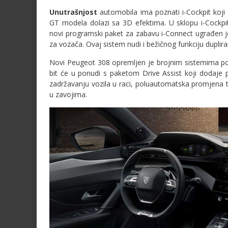
Unutrašnjost
automobila ima poznati i-Cockpit koji u
GT modela dolazi sa 3D efektima. U sklopu i-Cockpit
novi programski paket za zabavu i-Connect ugrađen 
za vozača. Ovaj sistem nudi i bežičnog funkciju dupli
Novi Peugeot 308 opremljen je brojnim sistemima pom
bit će u ponudi s paketom Drive Assist koji dodaje
zadržavanju vozila u raci, poluautomatska promjena t
u zavojima.