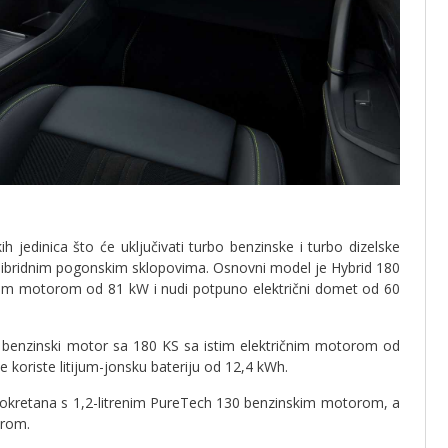
jedinica što će uključivati turbo benzinske i turbo dizelske
n hibridnim pogonskim sklopovima. Osnovni model je Hybrid 180
im motorom od 81 kW i nudi potpuno električni domet od 60
ja benzinski motor sa 180 KS sa istim električnim motorom od
 koriste litijum-jonsku bateriju od 12,4 kWh.
pokretana s 1,2-litrenim PureTech 130 benzinskim motorom, a
orom.