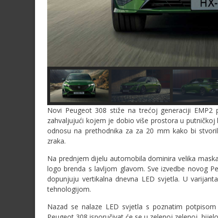
Novi Peugeot 308 stiže na trećoj generaciji EMP
zahvaljujući kojem je dobio više prostora u putničkoj 
odnosu na prethodnika za za 20 mm kako bi stvorila
zraka.
Na prednjem dijelu automobila dominira velika maska 
logo brenda s lavljom glavom. Sve izvedbe novog P
dopunjuju vertikalna dnevna LED svjetla. U varija
tehnologijom.
Nazad se nalaze LED svjetla s poznatim potpisom br
Peugeot 308 isporučivat će se u zelenoj zelenoj, bijeloj, 