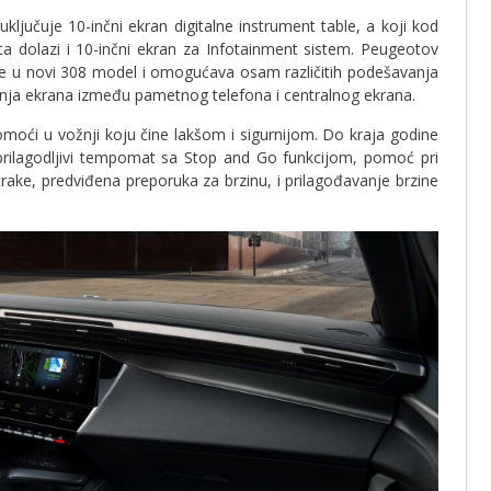
ključuje 10-inčni ekran digitalne instrument table, a koji kod
a dolazi i 10-inčni ekran za Infotainment sistem. Peugeotov
je u novi 308 model i omogućava osam različitih podešavanja
ranja ekrana između pametnog telefona i centralnog ekrana.
oći u vožnji koju čine lakšom i sigurnijom. Do kraja godine
 prilagodljivi tempomat sa Stop and Go funkcijom, pomoć pri
rake, predviđena preporuka za brzinu, i prilagođavanje brzine