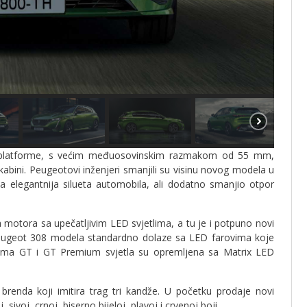
2 platforme, s većim međuosovinskim razmakom od 55 mm,
kabini. Peugeotovi inženjeri smanjili su visinu novog modela u
 elegantnija silueta automobila, ali dodatno smanjio otpor
motora sa upečatljivim LED svjetlima, a tu je i potpuno novi
eugeot 308 modela standardno dolaze sa LED farovima koje
ntama GT i GT Premium svjetla su opremljena sa Matrix LED
enda koji imitira trag tri kandže. U početku prodaje novi
sivoj, crnoj, biserno bijeloj, plavoj i crvenoj boji.