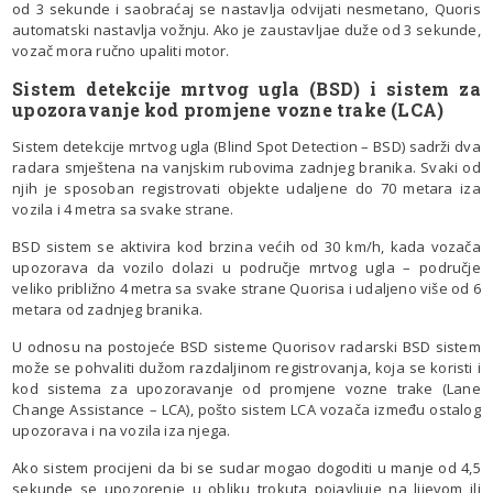
od 3 sekunde i saobraćaj se nastavlja odvijati nesmetano, Quoris
automatski nastavlja vožnju. Ako je zaustavljae duže od 3 sekunde,
vozač mora ručno upaliti motor.
Sistem detekcije mrtvog ugla (BSD) i sistem za
upozoravanje kod promjene
vozne trake (LCA)
Sistem detekcije mrtvog ugla (Blind Spot Detection – BSD) sadrži dva
radara smještena na vanjskim rubovima zadnjeg branika. Svaki od
njih je sposoban registrovati objekte udaljene do 70 metara iza
vozila i 4 metra sa svake strane.
BSD sistem se aktivira kod brzina većih od 30 km/h, kada vozača
upozorava da vozilo dolazi u područje mrtvog ugla – područje
veliko približno 4 metra sa svake strane Quorisa i udaljeno više od 6
metara od zadnjeg branika.
U odnosu na postojeće BSD sisteme Quorisov radarski BSD sistem
može se pohvaliti dužom razdaljinom registrovanja, koja se koristi i
kod sistema za upozoravanje od promjene vozne trake (Lane
Change Assistance – LCA), pošto sistem LCA vozača između ostalog
upozorava i na vozila iza njega.
Ako sistem procijeni da bi se sudar mogao dogoditi u manje od 4,5
sekunde se upozorenje u obliku trokuta pojavljuje na lijevom ili