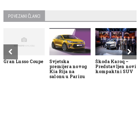
POVEZANI ČLANCI
Gran Lusso Coupe
Svjetska
Škoda Karoq –
premijera novog
Predstavljen novi
Kia Rija na
kompaktni SUV
salonu u Parizu