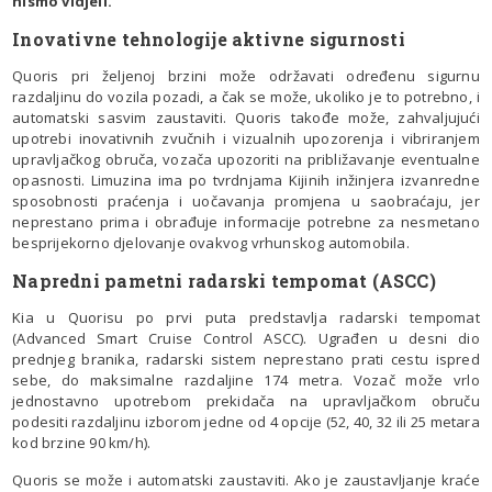
nismo vidjeli.
Inovativne tehnologije aktivne sigurnosti
Quoris pri željenoj brzini može održavati određenu sigurnu
razdaljinu do vozila pozadi, a čak se može, ukoliko je to potrebno, i
automatski sasvim zaustaviti. Quoris takođe može, zahvaljujući
upotrebi inovativnih zvučnih i vizualnih upozorenja i vibriranjem
upravljačkog obruča, vozača upozoriti na približavanje eventualne
opasnosti. Limuzina ima po tvrdnjama Kijinih inžinjera izvanredne
sposobnosti praćenja i uočavanja promjena u saobraćaju, jer
neprestano prima i obrađuje informacije potrebne za nesmetano
besprijekorno djelovanje ovakvog vrhunskog automobila.
Napredni pametni radarski tempomat (ASCC)
Kia u Quorisu po prvi puta predstavlja radarski tempomat
(Advanced Smart Cruise Control ASCC). Ugrađen u desni dio
prednjeg branika, radarski sistem neprestano prati cestu ispred
sebe, do maksimalne razdaljine 174 metra. Vozač može vrlo
jednostavno upotrebom prekidača na upravljačkom obruču
podesiti razdaljinu izborom jedne od 4 opcije (52, 40, 32 ili 25 metara
kod brzine 90 km/h).
Quoris se može i automatski zaustaviti. Ako je zaustavljanje kraće