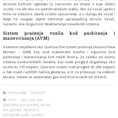
desnom bočnom ogledalu (u zavisnosti od strane s koje dolazi
vozilo) i na ekranu na vjetrobranskom staklu. Ako se vozač uprkos
tome ne odazove, slijedi zvučno upozorenje, a u slučaju da vozač i
dalje ne reaguje slijedi vibriranje upravljačkog obruča. Vozač,
naravno, ima mogućnost deaktiviranja navedenih sistema.
Sistem praćenja vozila kod parkiranja i
manevrisanja (AVM)
4 kamere smještene oko Quorisa čine sistem praćenja (Around View
Monitor – AVM), koji nudi maksimalni komfor i sigurnost kod
parkiranja i manevrisanja kod niskih brzina. Za razliku od većine
sistema konkurentskih modela, koji nude pregled događanja oko
vozila do 270 stepeni, Quorisov sistem nudi pregled do 360 stepeni
u čak osam različitih načina gledanja, a to se prikazuje na velikom
ekranu. Sistem se automatski gasi kod brzina većih od 20 km/h.
KATEGORIJE:
NOVITETI
TAGS:
2012
,
KIA
,
KIA
LIMUZINA
,
KIA QUORIS
,
NOVA
KIA QUORIS
,
NOVOSTI
,
OFICIJELNE SLIKE
,
QUORIS