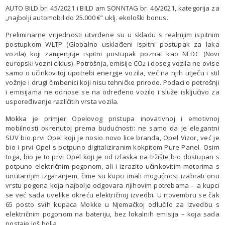
AUTO BILD br. 45/2021 i BILD am SONNTAG br. 46/2021, kategorija za
„najbolji automobil do 25.000 €” uklj. ekološki bonus.
Preliminarne vrijednosti utvrđene su u skladu s realnijim ispitnim
postupkom WLTP (Globalno usklađeni ispitni postupak za laka
vozila) koji zamjenjuje ispitni postupak poznat kao NEDC (Novi
europski vozni ciklus). Potrošnja, emisije CO
i doseg vozila ne ovise
2
samo o učinkovitoj upotrebi energije vozila, već na njih utječu i stil
vožnje i drugi čimbenici koji nisu tehničke prirode. Podaci o potrošnji
i emisijama ne odnose se na određeno vozilo i služe isključivo za
uspoređivanje različitih vrsta vozila.
Mokka
je primjer Opelovog pristupa inovativnoj i emotivnoj
mobilnosti okrenutoj prema budućnosti: ne samo da je elegantni
SUV bio prvi Opel koji je nosio novo lice branda, Opel Vizor, već je
bio i prvi Opel s potpuno digitaliziranim kokpitom Pure Panel. Osim
toga, bio je to prvi Opel koji je od izlaska na tržište bio dostupan s
potpuno električnim pogonom, ali i izrazito učinkovitim motorima s
unutarnjim izgaranjem, čime su kupci imali mogućnost izabrati onu
vrstu pogona koja najbolje odgovara njihovim potrebama – a kupci
se već sada uvelike okreću električnoj izvedbi. U novembru se čak
65 posto svih kupaca Mokke u Njemačkoj odlučilo za izvedbu s
električnim pogonom na bateriju, bez lokalnih emisija – koja sada
postaje još bolja.