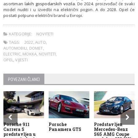
asortiman
lakih gospodarskih vozila
. Do 2024. proizvođač će svaki
model nuditi i u izvedbi na električni pogon. A do 2028. Opel će
postati potpuno električni brand u Evropi.
KATEGORIJE:
NOVITETI
TAGS:
2022
,
AUTO
,
AUTOMOBILI
,
DOMET
,
ELECTRIC
,
MOKKA
,
NOVITETI
,
OPEL
,
VIJESTI
POVEZANI ČLANCI
Porsche 911
Porsche
Predstavljen
Carrera S
Panamera GTS
Mercedes-Benz
predstavljen u
S65 AMG Coupe