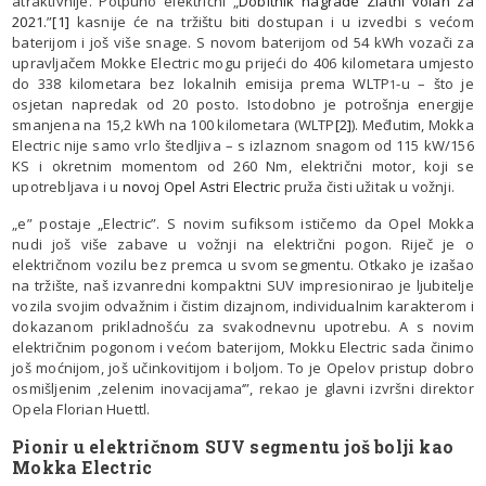
atraktivnije. Potpuno električni „
Dobitnik nagrade Zlatni volan za
2021.
”
[1]
kasnije će na tržištu biti dostupan i u izvedbi s većom
baterijom i još više snage. S novom baterijom od 54 kWh vozači za
upravljačem Mokke Electric mogu prijeći do 406 kilometara umjesto
do 338 kilometara bez lokalnih emisija prema WLTP
-u – što je
1
osjetan napredak od 20 posto. Istodobno je potrošnja energije
smanjena na 15,2 kWh na 100 kilometara (WLTP
[2]
). Međutim, Mokka
Electric nije samo vrlo štedljiva – s izlaznom snagom od 115 kW/156
KS i okretnim momentom od 260 Nm, električni motor, koji se
upotrebljava i u
novoj Opel Astri Electric
pruža čisti užitak u vožnji.
„e” postaje „Electric”. S novim sufiksom ističemo da Opel Mokka
nudi još više zabave u vožnji na električni pogon. Riječ je o
električnom vozilu bez premca u svom segmentu. Otkako je izašao
na tržište, naš izvanredni kompaktni SUV impresionirao je ljubitelje
vozila svojim odvažnim i čistim dizajnom, individualnim karakterom i
dokazanom prikladnošću za svakodnevnu upotrebu. A s novim
električnim pogonom i većom baterijom, Mokku Electric sada činimo
još moćnijom, još učinkovitijom i boljom. To je Opelov pristup dobro
osmišljenim ‚zelenim inovacijama‘”, rekao je glavni izvršni direktor
Opela Florian Huettl.
Pionir u električnom SUV segmentu još bolji kao
Mokka Electric