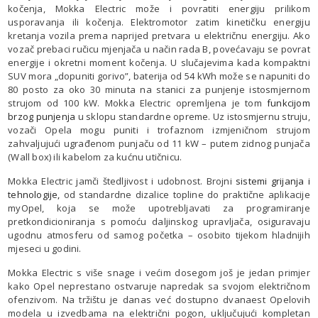
kočenja, Mokka Electric može i povratiti energiju prilikom
usporavanja ili kočenja. Elektromotor zatim kinetičku energiju
kretanja vozila prema naprijed pretvara u električnu energiju. Ako
vozač prebaci ručicu mjenjača u način rada B, povećavaju se povrat
energije i okretni moment kočenja. U slučajevima kada kompaktni
SUV mora „dopuniti gorivo”, baterija od 54 kWh može se napuniti do
80 posto za oko 30 minuta na stanici za punjenje istosmjernom
strujom od 100 kW. Mokka Electric opremljena je tom
funkcijom
brzog punjenja
u sklopu standardne opreme. Uz istosmjernu struju,
vozači Opela mogu puniti i trofaznom izmjeničnom strujom
zahvaljujući ugrađenom punjaču od 11 kW – putem zidnog punjača
(Wall box) ili kabelom za kućnu utičnicu.
Mokka Electric jamči štedljivost i udobnost. Brojni
sistemi grijanja i
tehnologije,
od standardne dizalice topline do praktične aplikacije
myOpel, koja se može upotrebljavati za programiranje
pretkondicioniranja s pomoću daljinskog upravljača, osiguravaju
ugodnu atmosferu od samog početka – osobito tijekom hladnijih
mjeseci u godini.
Mokka Electric s više snage i većim dosegom još je jedan primjer
kako Opel neprestano ostvaruje napredak sa svojom električnom
ofenzivom. Na tržištu je danas već dostupno dvanaest Opelovih
modela u izvedbama na električni pogon, uključujući kompletan