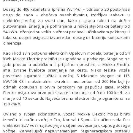
Doseg do 406 kilometara (prema WLTP-u) – odnosno 20 posto više
nego do sada – obećava sveobuhvatnu, izdržljivu zabavu u
električnoj vožnji za svaki dan, kako u gradu tako i na dužim
putovanjima. Energija je pohranjena u novoj litij-ionskoj bateriji od
54 kWh. Inženjeri su veliku važnost pridavali učinkovitom pakiranju i
tako su uspjeli osigurati izvanredan doseg uz bateriju kompaktnih
dimenzija.
Kao i kod svih potpuno električnih Opelovih modela, baterija od 54
kWh Mokke Electric praktički je ugrađena u podvozje. Stoga se ne
gubi prostor u putničkom ili prtljažnom prostoru, a Mokka Electric
ima izvrsne kvalitete prianjanja na cestu. Nisko težište vozila
povećava sigurnost i užitak u vožnji. S izlaznom snagom od 115
kW/156 KS i maksimalnim okretnim momentom od 260 Nm koji je
odmah dostupan s prvim pritiskom na papučicu gasa, Mokka
Electric osigurava brzo pokretanje i ubrzanje od 0 do 100 km/h za
manje od 10 sekundi. Najveća brzina elektronički je ograničena na
150 km/h.
Ovisno o svojim sklonostima, vozači Mokke Electric mogu birati
između tri načina vožnje: Eco, Normal i Sport. U načinu rada Eco
električni SUV vozi najštedljivije s ciljem povećanja ukupnog dosega
vožnje. Zahvaljujući najsuvremenijem regeneracijskom sistemu