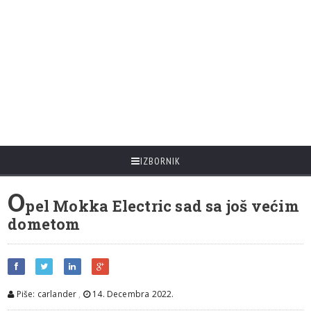
IZBORNIK
O
pel Mokka Electric sad sa još većim
dometom
Piše: carlander
,
14. Decembra 2022.