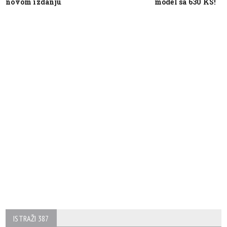
novom izdanju
model sa 630 KS!
ISTRAŽI 387