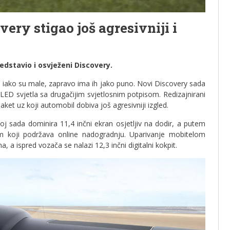
ery stigao još agresivniji i
dstavio i osvježeni Discovery.
i iako su male, zapravo ima ih jako puno. Novi Discovery sada
 LED svjetla sa drugačijim svjetlosnim potpisom. Redizajnirani
aket uz koji automobil dobiva još agresivniji izgled.
j sada dominira 11,4 inčni ekran osjetljiv na dodir, a putem
m koji podržava online nadogradnju. Uparivanje mobitelom
 a ispred vozača se nalazi 12,3 inčni digitalni kokpit.