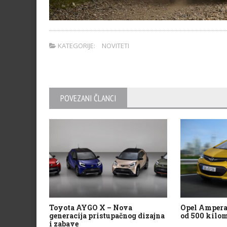
KATEGORIJE:
NOVITETI
POVEZANI ČLANCI
Toyota AYGO X – Nova
Opel Ampera
generacija pristupačnog dizajna
od 500 kilo
i zabave