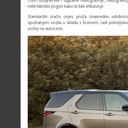
Osim dizajnerske i digitalne nadogradnje, nadogradnj
mild-hibridni pogon kako bi bile efikasnije.
Standardni zračni ovjes pruža izvanrednu udobno
spuštanjem vozila u skladu s brzinom, radi poboljšav
vožnji na autocesti.