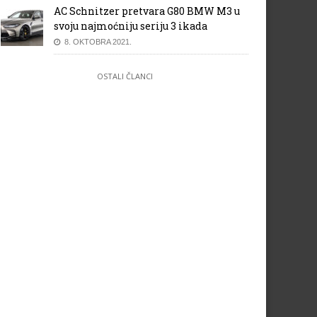
AC Schnitzer pretvara G80 BMW M3 u
svoju najmoćniju seriju 3 ikada
8. OKTOBRA 2021.
OSTALI ČLANCI