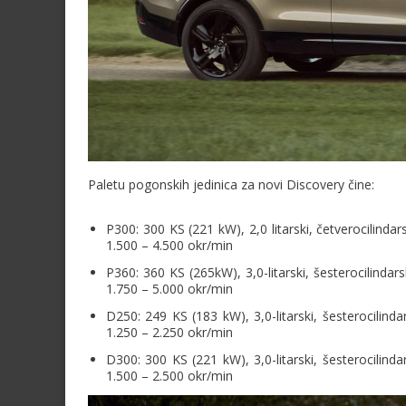
Paletu pogonskih jedinica za novi Discovery čine:
P300: 300 KS (221 kW), 2,0 litarski, četverocili
1.500 – 4.500 okr/min
P360: 360 KS (265kW), 3,0-litarski, šesterocilin
1.750 – 5.000 okr/min
D250: 249 KS (183 kW), 3,0-litarski, šesterocili
1.250 – 2.250 okr/min
D300: 300 KS (221 kW), 3,0-litarski, šesterocili
1.500 – 2.500 okr/min