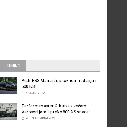
TUNING
Audi RS3 Manart u snažnom izdanju s
500 KS!
6. JUNA 2022.
Performmaster G-klasa s većom
karoserijom i preko 800 KS snage!
28. DECEMBRA 2021.