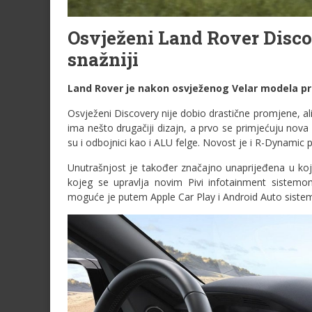
Osvježeni Land Rover Discov
snažniji
Land Rover je nakon osvježenog Velar modela pre
Osvježeni Discovery nije dobio drastične promjene, al
ima nešto drugačiji dizajn, a prvo se primjećuju nova
su i odbojnici kao i ALU felge. Novost je i R-Dynamic p
Unutrašnjost je također značajno unaprijeđena u kojo
kojeg se upravlja novim Pivi infotainment sistemo
moguće je putem Apple Car Play i Android Auto sistema,