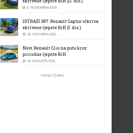
skrivene ljepote BiH (II. dio.)
5. NOVEMBRA 2020.
ISTRAŽI 387: Renault Captur otkriva
skrivene ljepote BiH (I. dio.)
28. OKTOBRA 2020.
Novi Renault Clio na putu kroz
prirodne ljepote BiH
18. AUGUSTA 2020.
OSTALI ČLANCI