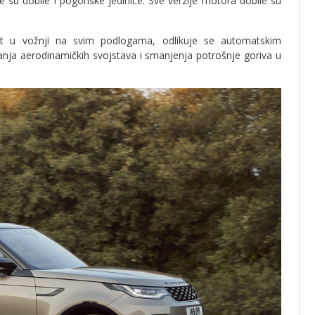
e su dobile i pogonske jedinice. Sve verzije motora dobile su
st u vožnji na svim podlogama, odlikuje se automatskim
anja aerodinamičkih svojstava i smanjenja potrošnje goriva u