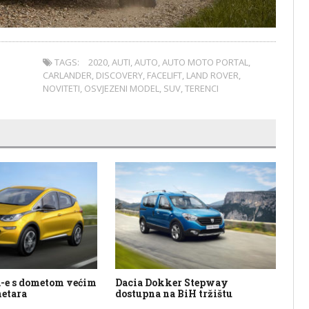
TAGS:
2020
,
AUTI
,
AUTO
,
AUTO MOTO PORTAL
,
CARLANDER
,
DISCOVERY
,
FACELIFT
,
LAND ROVER
,
NOVITETI
,
OSVJEZENI MODEL
,
SUV
,
TERENCI
-e s dometom većim
Dacia Dokker Stepway
Me
metara
dostupna na BiH tržištu
Co