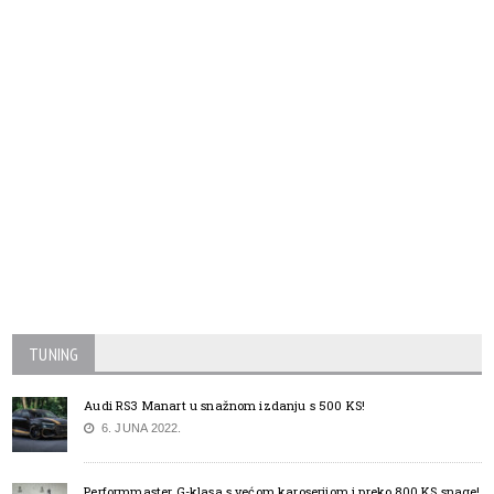
TUNING
Audi RS3 Manart u snažnom izdanju s 500 KS!
6. JUNA 2022.
Performmaster G-klasa s većom karoserijom i preko 800 KS snage!