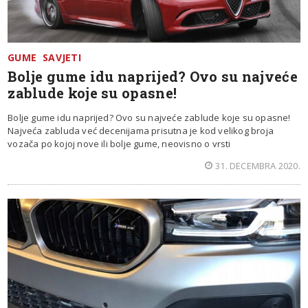
GUME
SAVJETI
Bolje gume idu naprijed? Ovo su najveće
zablude koje su opasne!
Bolje gume idu naprijed? Ovo su najveće zablude koje su opasne!
Najveća zabluda već decenijama prisutna je kod velikog broja
vozača po kojoj nove ili bolje gume, neovisno o vrsti
31. DECEMBRA 2020.