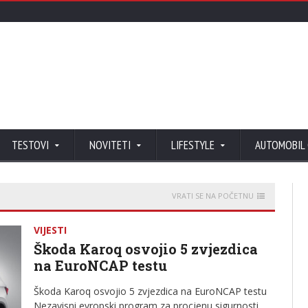
TESTOVI
NOVITETI
LIFESTYLE
AUTOMOBIL
VRATI SE NA POČETNU
VIJESTI
Škoda Karoq osvojio 5 zvjezdica
na EuroNCAP testu
Škoda Karoq osvojio 5 zvjezdica na EuroNCAP testu
Nezavisni evropski program za procjenu sigurnosti