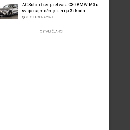
AC Schnitzer pretvara G80 BMW M3 u
svoju najmoćniju seriju 3 ikada
8. OKTOBRA 2021.
OSTALI ČLANCI