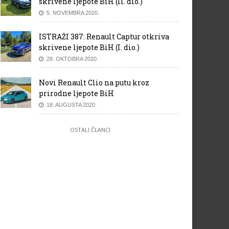
skrivene ljepote BiH (II. dio.)
5. NOVEMBRA 2020.
ISTRAŽI 387: Renault Captur otkriva
skrivene ljepote BiH (I. dio.)
28. OKTOBRA 2020.
Novi Renault Clio na putu kroz
prirodne ljepote BiH
18. AUGUSTA 2020.
OSTALI ČLANCI