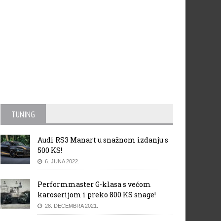
TUNING
Audi RS3 Manart u snažnom izdanju s
500 KS!
6. JUNA 2022.
Performmaster G-klasa s većom
karoserijom i preko 800 KS snage!
28. DECEMBRA 2021.