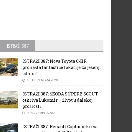
ISTRAŽI 387
ISTRAŽI 387: Nova Toyota C-HR
pronašla fantastiče lokacije za jesenji
odmor!
10. DECEMBRA 2020.
ISTRAŽI 387: ŠKODA SUPERB SCOUT
otkriva Lukomir – Život u dalekoj
prošlosti
9. NOVEMBRA 2020.
ISTRAŽI 387: Renault Captur otkriva