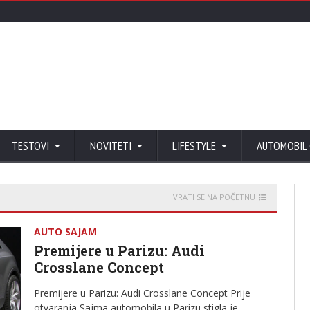
TESTOVI
NOVITETI
LIFESTYLE
AUTOMOBIL
VRATI SE NA POČETNU
AUTO SAJAM
Premijere u Parizu: Audi
Crosslane Concept
Premijere u Parizu: Audi Crosslane Concept Prije
otvaranja Sajma automobila u Parizu stigla je