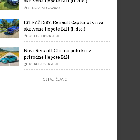
skrivene ljepote BiH (II. dio.)
5. NOVEMBRA 2020.
ISTRAŽI 387: Renault Captur otkriva
skrivene ljepote BiH (I. dio.)
28. OKTOBRA 2020.
Novi Renault Clio na putu kroz
prirodne ljepote BiH
18. AUGUSTA 2020.
OSTALI ČLANCI