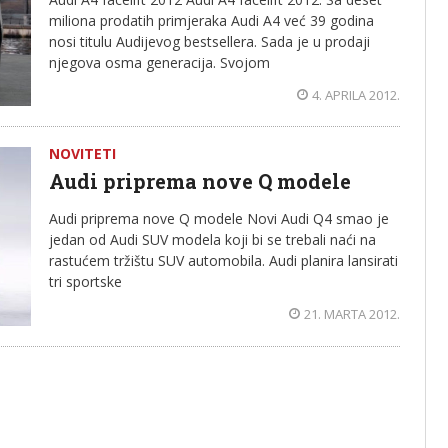
miliona prodatih primjeraka Audi A4 već 39 godina
nosi titulu Audijevog bestsellera. Sada je u prodaji
njegova osma generacija. Svojom
4. APRILA 2012.
NOVITETI
Audi priprema nove Q modele
Audi priprema nove Q modele Novi Audi Q4 smao je
jedan od Audi SUV modela koji bi se trebali naći na
rastućem tržištu SUV automobila. Audi planira lansirati
tri sportske
21. MARTA 2012.