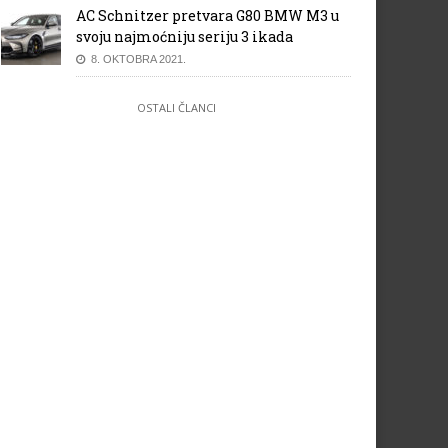
AC Schnitzer pretvara G80 BMW M3 u
svoju najmoćniju seriju 3 ikada
8. OKTOBRA 2021.
OSTALI ČLANCI