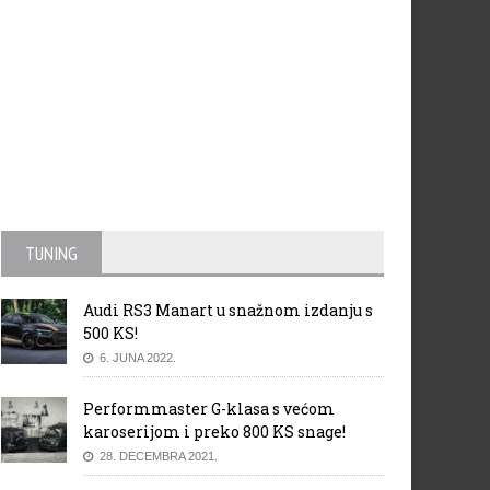
TUNING
Audi RS3 Manart u snažnom izdanju s
500 KS!
6. JUNA 2022.
Performmaster G-klasa s većom
karoserijom i preko 800 KS snage!
28. DECEMBRA 2021.