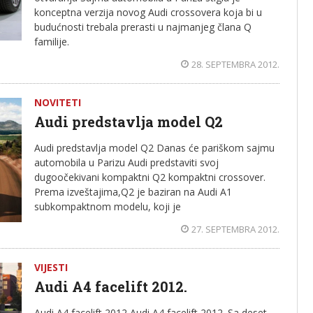
konceptna verzija novog Audi crossovera koja bi u
budućnosti trebala prerasti u najmanjeg člana Q
familije.
28. SEPTEMBRA 2012.
NOVITETI
Audi predstavlja model Q2
Audi predstavlja model Q2 Danas će pariškom sajmu
automobila u Parizu Audi predstaviti svoj
dugoočekivani kompaktni Q2 kompaktni crossover.
Prema izveštajima,Q2 je baziran na Audi A1
subkompaktnom modelu, koji je
27. SEPTEMBRA 2012.
VIJESTI
Audi A4 facelift 2012.
Audi A4 facelift 2012 Audi A4 facelift 2012. Sa deset