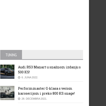
TUNING
Audi RS3 Manart u snažnom izdanju s
500 KS!
6. JUNA 2022.
Performmaster G-klasa s većom
karoserijom i preko 800 KS snage!
28. DECEMBRA 2021.