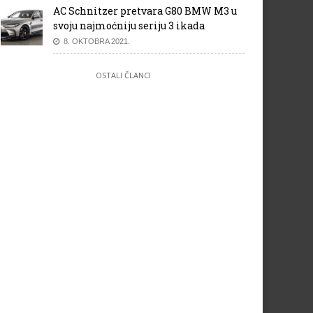
AC Schnitzer pretvara G80 BMW M3 u
svoju najmoćniju seriju 3 ikada
8. OKTOBRA 2021.
OSTALI ČLANCI