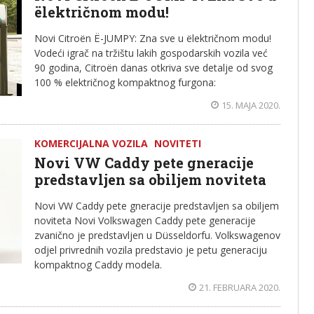
ëlektričnom modu!
Novi Citroën Ë-JUMPY: Zna sve u ëlektričnom modu!
Vodeći igrač na tržištu lakih gospodarskih vozila već
90 godina, Citroën danas otkriva sve detalje od svog
100 % električnog kompaktnog furgona:
15. MAJA 2020.
KOMERCIJALNA VOZILA
NOVITETI
Novi VW Caddy pete gneracije
predstavljen sa obiljem noviteta
Novi VW Caddy pete gneracije predstavljen sa obiljem
noviteta Novi Volkswagen Caddy pete generacije
zvanično je predstavljen u Düsseldorfu. Volkswagenov
odjel privrednih vozila predstavio je petu generaciju
kompaktnog Caddy modela.
21. FEBRUARA 2020.