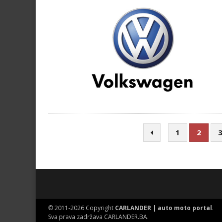
1
2
© 2011-2026 Copyright
CARLANDER | auto moto portal
.
Sva prava zadržava
CARLANDER.BA
.