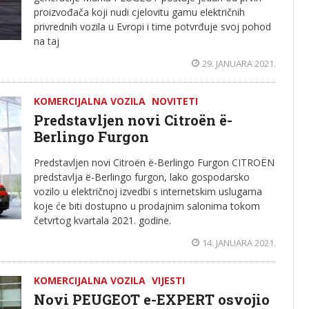
proizvođača koji nudi cjelovitu gamu električnih
privrednih vozila u Evropi i time potvrđuje svoj pohod
na taj
29. JANUARA 2021.
KOMERCIJALNA VOZILA
NOVITETI
Predstavljen novi Citroën ë-
Berlingo Furgon
Predstavljen novi Citroën ë-Berlingo Furgon CITROËN
predstavlja ë-Berlingo furgon, lako gospodarsko
vozilo u električnoj izvedbi s internetskim uslugama
koje će biti dostupno u prodajnim salonima tokom
četvrtog kvartala 2021. godine.
14. JANUARA 2021.
KOMERCIJALNA VOZILA
VIJESTI
Novi PEUGEOT e-EXPERT osvojio