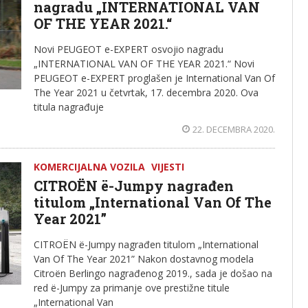
nagradu „INTERNATIONAL VAN
OF THE YEAR 2021.“
Novi PEUGEOT e-EXPERT osvojio nagradu
„INTERNATIONAL VAN OF THE YEAR 2021.“ Novi
PEUGEOT e-EXPERT proglašen je International Van Of
The Year 2021 u četvrtak, 17. decembra 2020. Ova
titula nagrađuje
22. DECEMBRA 2020.
KOMERCIJALNA VOZILA
VIJESTI
CITROËN ë-Jumpy nagrađen
titulom „International Van Of The
Year 2021”
CITROËN ë-Jumpy nagrađen titulom „International
Van Of The Year 2021” Nakon dostavnog modela
Citroën Berlingo nagrađenog 2019., sada je došao na
red ë-Jumpy za primanje ove prestižne titule
„International Van