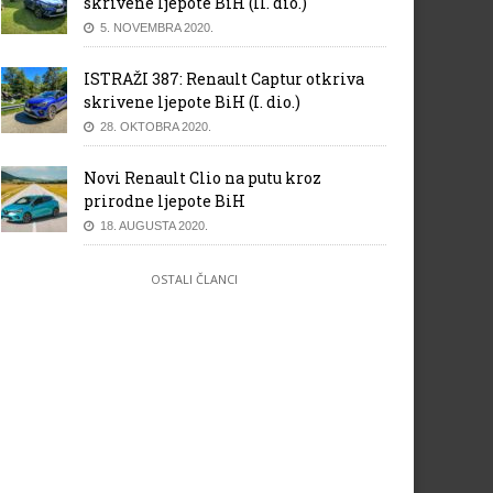
skrivene ljepote BiH (II. dio.)
5. NOVEMBRA 2020.
ISTRAŽI 387: Renault Captur otkriva
skrivene ljepote BiH (I. dio.)
28. OKTOBRA 2020.
Novi Renault Clio na putu kroz
prirodne ljepote BiH
18. AUGUSTA 2020.
OSTALI ČLANCI