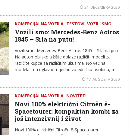
21. DECEMBRA 2020.
KOMERCIJALNA VOZILA
TESTOVI
VOZILI SMO
Vozili smo: Mercedes-Benz Actros
1845 – Sila na putu!
Vozili smo: Mercedes-Benz Actros 1845 – Sila na putu!
Na automobilsko tržište dolaze različiti modeli za
različite kupce sa različitim ukusima. No većina
modela ima uglavnom jednu zajedničku osobinu, a
17. AUGUSTA 2020.
KOMERCIJALNA VOZILA
NOVITETI
Novi 100% električni Citroën ë-
Spacetourer: kompaktan kombi za
još intenzivnij i život
Novi 100% električni Citroën ë-Spacetourer: