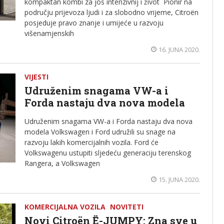
kompaktan kombi za još intenzivnij i život Pionir na
području prijevoza ljudi i za slobodno vrijeme, Citroën
posjeduje pravo znanje i umijeće u razvoju
višenamjenskih
16. JUNA 2020.
VIJESTI
Udruženim snagama VW-a i
Forda nastaju dva nova modela
Udruženim snagama VW-a i Forda nastaju dva nova
modela Volkswagen i Ford udružili su snage na
razvoju lakih komercijalnih vozila. Ford će
Volkswagenu ustupiti sljedeću generaciju terenskog
Rangera, a Volkswagen
15. JUNA 2020.
KOMERCIJALNA VOZILA
NOVITETI
Novi Citroën Ë-JUMPY: Zna sve u