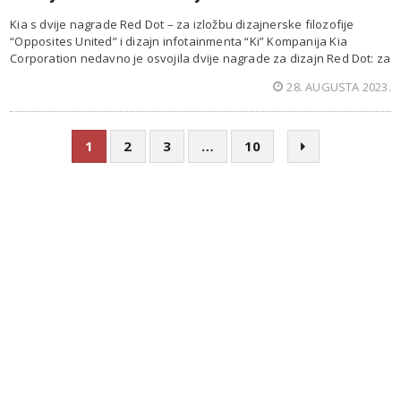
Kia s dvije nagrade Red Dot – za izložbu dizajnerske filozofije
“Opposites United” i dizajn infotainmenta “Ki” Kompanija Kia
Corporation nedavno je osvojila dvije nagrade za dizajn Red Dot: za
28. AUGUSTA 2023.
1
2
3
…
10