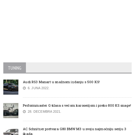
TUNING
Audi RS3 Manart u snažnom izdanju s 500 KS!
6. JUNA 2022.
Performmaster G-klasa s većom karoserijom i preko 800 KS snage!
28. DECEMBRA 2021.
AC Schnitzer pretvara G80 BMW M3 u svoju najmoćniju seriju 3
ikada