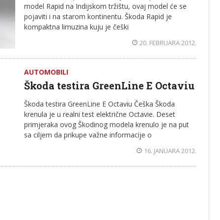
model Rapid na Indijskom tržištu, ovaj model će se
pojaviti i na starom kontinentu. Škoda Rapid je
kompaktna limuzina kuju je češki
20. FEBRUARA 2012.
AUTOMOBILI
Škoda testira GreenLine E Octaviu
Škoda testira GreenLine E Octaviu Češka Škoda
krenula je u realni test električne Octavie. Deset
primjeraka ovog Škodinog modela krenulo je na put
sa ciljem da prikupe važne informacije o
16. JANUARA 2012.