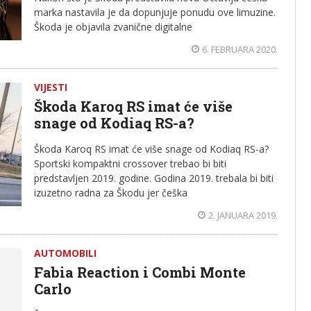
marka nastavila je da dopunjuje ponudu ove limuzine.
Škoda je objavila zvanične digitalne
6. FEBRUARA 2020.
VIJESTI
Škoda Karoq RS imat će više
snage od Kodiaq RS-a?
Škoda Karoq RS imat će više snage od Kodiaq RS-a?
Sportski kompaktni crossover trebao bi biti
predstavljen 2019. godine. Godina 2019. trebala bi biti
izuzetno radna za Škodu jer češka
2. JANUARA 2019.
AUTOMOBILI
Fabia Reaction i Combi Monte
Carlo