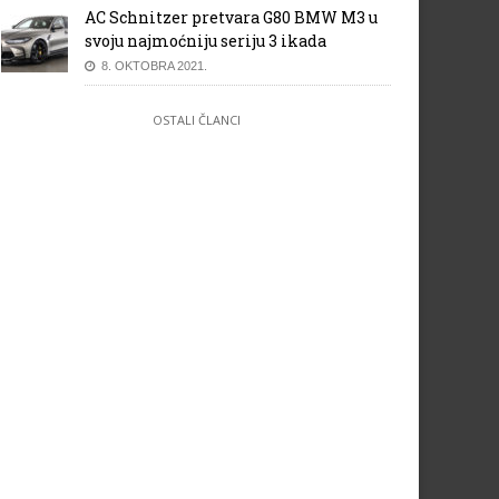
AC Schnitzer pretvara G80 BMW M3 u
svoju najmoćniju seriju 3 ikada
8. OKTOBRA 2021.
OSTALI ČLANCI