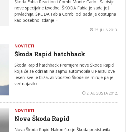
Škoda Fabia Reaction i Combi Monte Carlo Sa dvije
nove specijalne izvedbe, ŠKODA Fabia je sada još
privlačnija. ŠKODA Fabia Combi od sada je dostupna
kao posebno izdanje –
25. JULA 2013.
NOVITETI
Škoda Rapid hatchback
Škoda Rapid hatchback Premijera nove Škode Rapid
koja će se održati na sajmu automobila u Parizu ove
jeseni sve je bliža, ali vodstvo Škode ne miruje pa je
već najavilo
2. AUGUSTA 2012.
NOVITETI
Nova Škoda Rapid
Nova Škoda Rapid Nakon što je Škoda predstavila