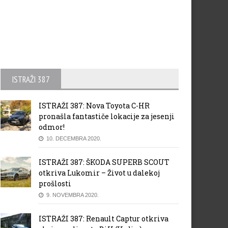
ISTRAŽI 387
ISTRAŽI 387: Nova Toyota C-HR
pronašla fantastiče lokacije za jesenji
odmor!
10. DECEMBRA 2020.
ISTRAŽI 387: ŠKODA SUPERB SCOUT
otkriva Lukomir – Život u dalekoj
prošlosti
9. NOVEMBRA 2020.
ISTRAŽI 387: Renault Captur otkriva