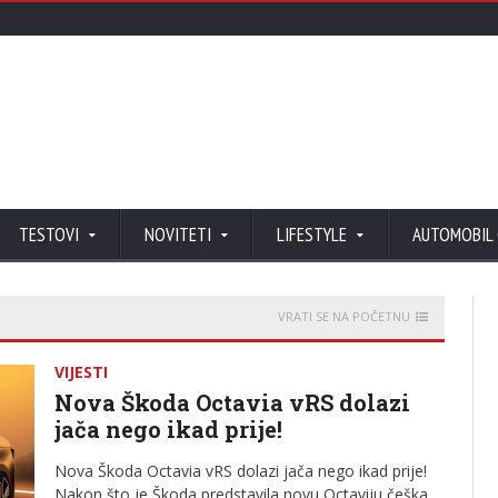
TESTOVI
NOVITETI
LIFESTYLE
AUTOMOBIL
VRATI SE NA POČETNU
VIJESTI
Nova Škoda Octavia vRS dolazi
jača nego ikad prije!
Nova Škoda Octavia vRS dolazi jača nego ikad prije!
Nakon što je Škoda predstavila novu Octaviju češka