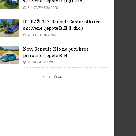
skrivene ljepote BiH (II. dio.)
5. NOVEMBRA 2020.
ISTRAŽI 387: Renault Captur otkriva
skrivene ljepote BiH (I. dio.)
28. OKTOBRA 2020.
Novi Renault Clio na putu kroz
prirodne ljepote BiH
18. AUGUSTA 2020.
OSTALI ČLANCI