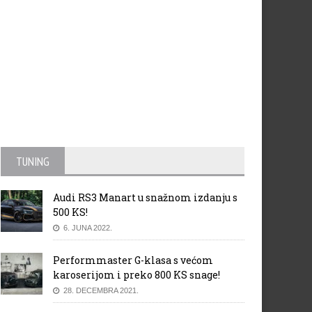
TUNING
Audi RS3 Manart u snažnom izdanju s
500 KS!
6. JUNA 2022.
Performmaster G-klasa s većom
karoserijom i preko 800 KS snage!
28. DECEMBRA 2021.