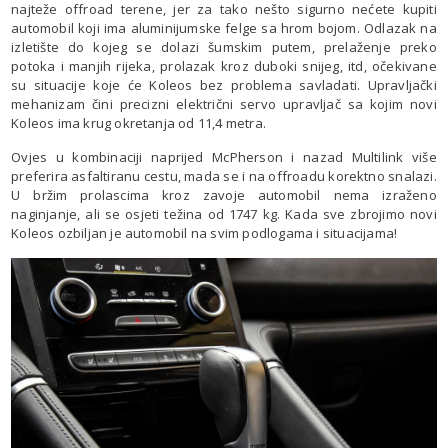
najteže offroad terene, jer za tako nešto sigurno nećete kupiti
automobil koji ima aluminijumske felge sa hrom bojom. Odlazak na
izletište do kojeg se dolazi šumskim putem, prelaženje preko
potoka i manjih rijeka, prolazak kroz duboki snijeg, itd, očekivane
su situacije koje će Koleos bez problema savladati. Upravljački
mehanizam čini precizni električni servo upravljač sa kojim novi
Koleos ima krug okretanja od 11,4 metra.
Ovjes u kombinaciji naprijed McPherson i nazad Multilink više
preferira asfaltiranu cestu, mada se i na offroadu korektno snalazi.
U bržim prolascima kroz zavoje automobil nema izraženo
naginjanje, ali se osjeti težina od 1747 kg. Kada sve zbrojimo novi
Koleos ozbiljan je automobil na svim podlogama i situacijama!