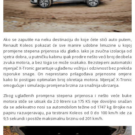
Ako se zaputite na neku destinaciju do koje ćete stići auto putem,
Renault Koleos pokazat će sve manire udobne limuzine u kojoj
promijene stepena prijenosa idu glatko. Iako je zvučna izolacija od
vjetra dobra, u putničku kabinu ipak prodire nešto veći broj decibela
zvuka motora, a bez toga se može svakako. Bezstepeni automatski
mjenjač X-Tronic garantuje uglađenu vožnju i odzivnost bez prekida
isporuke snage. On neprestano prilagođava prijenosne omjere
kako bi postigao optimalan broj okretaja motora. Mjenjač X-Tronic
omogućuje i simulaciju promjena brzina za snažnija ubrzanja.
Zbog uglađenih promjena stepena prijenosa i nešto veće buke
motora stiče se utisak da 2.0 litreni sa 175 KS nije dovoljno snažan
da se adekvatno nosi sa automobilom težine od 1747 kg. Brojke na
papiru razuvjeravaju, pa testirani Koleos od 0 do 100 km/h ide za
9,5 sekundi i postiže maksimalnu brzinu od 201 km/h.