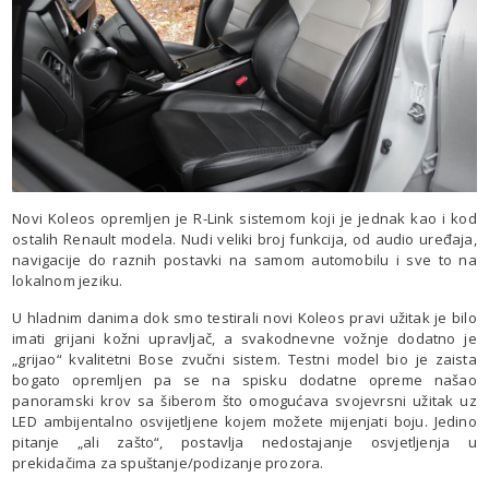
Novi Koleos opremljen je R-Link sistemom koji je jednak kao i kod
ostalih Renault modela. Nudi veliki broj funkcija, od audio uređaja,
navigacije do raznih postavki na samom automobilu i sve to na
lokalnom jeziku.
U hladnim danima dok smo testirali novi Koleos pravi užitak je bilo
imati grijani kožni upravljač, a svakodnevne vožnje dodatno je
„grijao“ kvalitetni Bose zvučni sistem. Testni model bio je zaista
bogato opremljen pa se na spisku dodatne opreme našao
panoramski krov sa šiberom što omogućava svojevrsni užitak uz
LED ambijentalno osvijetljene kojem možete mijenjati boju. Jedino
pitanje „ali zašto“, postavlja nedostajanje osvjetljenja u
prekidačima za spuštanje/podizanje prozora.