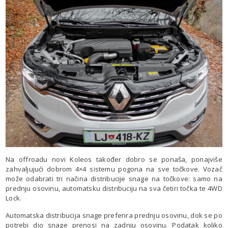
Na offroadu novi Koleos također dobro se ponaša, ponajviše
zahvaljujući dobrom 4×4 sistemu pogona na sve točkove. Vozač
može odabrati tri načina distribucije snage na točkove: samo na
prednju osovinu, automatsku distribuciju na sva četiri točka te 4WD
Lock.
Automatska distribucija snage preferira prednju osovinu, dok se po
potrebi dio snage prenosi na zadnju osovinu. Podatak koliko