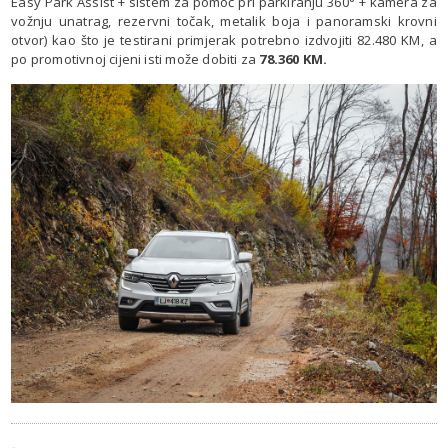
Easy Park Assist + sistem za pomoć pri parkiranju 360° + kamera za
vožnju unatrag, rezervni točak, metalik boja i panoramski krovni
otvor) kao što je testirani primjerak potrebno izdvojiti 82.480 KM, a
po promotivnoj cijeni isti može dobiti za
78.360 KM.