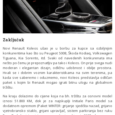
Zaključak
Novi Renault Koleos ušao je u borbu za kupce sa ozbiljnijim
konkurentima kao što su Peugeot 5008, Škoda Kodiaq, Volkswagen
Tiguana, Kia Sorento, itd. Svaki od navedenih konkurenata ima
nešto po čemu je prepoznatljiv pa tako i Koleos. On prije svega nudi
moderan i elegantan dizajn, odličnu udobnost i obilje prostora.
Hvali se i dobrim voznim karakteristikama na svim terenima, pa
kada sve saberemo i oduzmemo, novi Koleos predstavlja odličan
paket s kojim bi Renault mogao igrati bitnu ulogu na globalnom
tržištu.
Na kraju dolazimo do cijene koja na bh. tržištu za osnovni model
iznosi 51.800 KM, dok je za najskuplji Initiale Paris model sa
dodatnom opremom (Paket WINTER: grijanje sjedišta nazad, grijano
vjetrobransko staklo, grijani upravljač, sistem parkiranja bez ruku