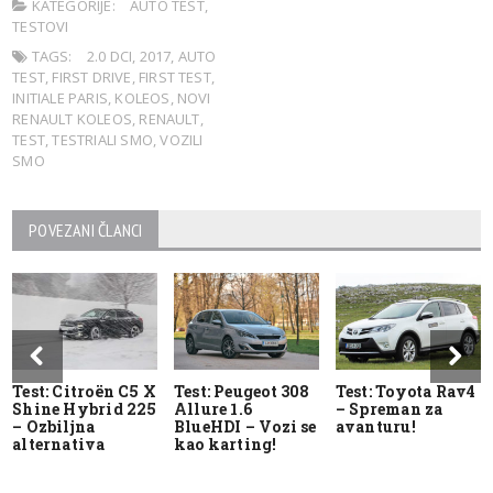
KATEGORIJE:
AUTO TEST
,
TESTOVI
TAGS:
2.0 DCI
,
2017
,
AUTO
TEST
,
FIRST DRIVE
,
FIRST TEST
,
INITIALE PARIS
,
KOLEOS
,
NOVI
RENAULT KOLEOS
,
RENAULT
,
TEST
,
TESTRIALI SMO
,
VOZILI
SMO
POVEZANI ČLANCI
Test: Citroën C5 X
Test: Peugeot 308
Test: Toyota Rav4
Shine Hybrid 225
Allure 1.6
– Spreman za
– Ozbiljna
BlueHDI – Vozi se
avanturu!
alternativa
kao karting!