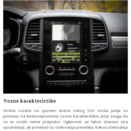
Vozne karakteristike
Većina vozača na spomen imena nekog SUV vozila javlja se
pomisao na beskompromisne vozne karakteristike, prije svega da
za ta vozila nema prepreke. Uglavnom za takve stavove ima
opravdanja, ali ponekad su očekivanja prevelika. Kakva očekivanja