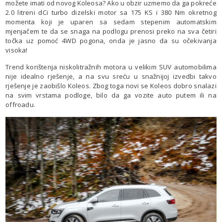
možete imati od novog Koleosa? Ako u obzir uzmemo da ga pokreće
2.0 litreni dCi turbo dizelski motor sa 175 KS i 380 Nm okretnog
momenta koji je uparen sa sedam stepenim automatskim
mjenjačem te da se snaga na podlogu prenosi preko na sva četiri
točka uz pomoć 4WD pogona, onda je jasno da su očekivanja
visoka!
Trend korištenja niskolitražnih motora u velikim SUV automobilima
nije idealno rješenje, a na svu sreću u snažnijoj izvedbi takvo
rješenje je zaobišlo Koleos. Zbog toga novi se Koleos dobro snalazi
na svim vrstama podloge, bilo da ga vozite auto putem ili na
offroadu.