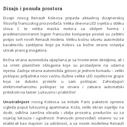
Dizajn i ponuda prostora
Dizajn novog Renault Koleosa pripada aktuelnoj dizajnerskoj
filozofiji francuskog proizvođača. Velika dnevna LED svjetla u obliku
slova C te velika maska motora sa obiljem horma i
predimenzioniranim logom francuske kompanije postali su zaštitni
potpis svih novih Renault modela. Veliku bočnu siluetu automobila
karakterišu zaobljene linije pa Koleos sa bočne strane ostavlja
utisak pravog snagatora.
Bočna strana automobila uljepšana je sa hromiranim detaljima, ali i
sa crnim plastičnim oblogama koje su postavljene na udarna
mjesta. Zadnja strana automobila gotovo je jednom komadu – veliki
poklopac prtljažnika nosi većinu dužine velike LED svjetlosne grupe
koja se duboko proteže u sam poklopac. Zahvaljujući
elektromehanizmu poklopac se otvara i zatvara automatski
pritiskom na taster. Luksuzno i praktično!
Unutrašnjost
novog Koleosa sa Initiale Paris paketom opreme
izgleda poput luksuznog apartmana. Koža, veliki ekran osjetljiv na
dodir, odlična završna obrada i obilje prosotra, preduslov su za
osjećaj luksuza i ugodnosti. Francuski proizvođači odavno su se
etablirali kao majstori za udobnost, a sa novim modelima Renault