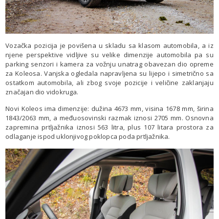
Vozačka pozicija je povišena u skladu sa klasom automobila, a iz
njene perspektive vidljive su velike dimenzije automobila pa su
parking senzori i kamera za vožnju unatrag obavezan dio opreme
za Koleosa. Vanjska ogledala napravljena su lijepo i simetrično sa
ostatkom automobila, ali zbog svoje pozicije i veličine zaklanjaju
značajan dio vidokruga.
Novi Koleos ima dimenzije: dužina 4673 mm, visina 1678 mm, širina
1843/2063 mm, a međuosovinski razmak iznosi 2705 mm. Osnovna
zapremina prtljažnika iznosi 563 litra, plus 107 litara prostora za
odlaganje ispod uklonjivog poklopca poda prtljažnika.