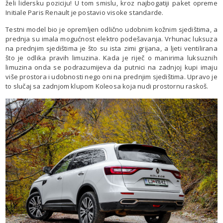
želi lidersku poziciju! U tom smislu, kroz najbogatiji paket opreme
Initiale Paris Renault je postavio visoke standarde.
Testni model bio je opremljen odlično udobnim kožnim sjedištima, a
prednja su imala mogućnost elektro podešavanja. Vrhunac luksuza
na prednjim sjedištima je što su ista zimi grijana, a ljeti ventilirana
što je odlika pravih limuzina. Kada je riječ o manirima luksuznih
limuzina onda se podrazumijeva da putnici na zadnjoj kupi imaju
više prostora i udobnosti nego oni na prednjim sjedištima. Upravo je
to slučaj sa zadnjom klupom Koleosa koja nudi prostornu raskoš.