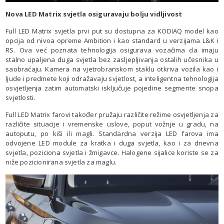
Nova LED Matrix svjetla osiguravaju bolju vidljivost
Full LED Matrix svjetla prvi put su dostupna za KODIAQ model kao
opcija od nivoa opreme Ambition i kao standard u verzijama L&K i
RS. Ova već poznata tehnologija osigurava vozačima da imaju
stalno upaljena duga svjetla bez zasljepljivanja ostalih učesnika u
saobraćaju. Kamera na vjetrobranskom staklu otkriva vozila kao i
ljude i predmete koji odražavaju svjetlost, a inteligentna tehnologija
osvjetljenja zatim automatski isključuje pojedine segmente snopa
svjetlosti.
Full LED Matrix farovi također pružaju različite režime osvjetljenja za
različite situacije i vremenske uslove, poput vožnje u gradu, na
autoputu, po kiši ili magli. Standardna verzija LED farova ima
odvojene LED module za kratka i duga svjetla, kao i za dnevna
svjetla, poziciona svjetla i žmigavce. Halogene sijalice koriste se za
niže pozicionirana svjetla za maglu.