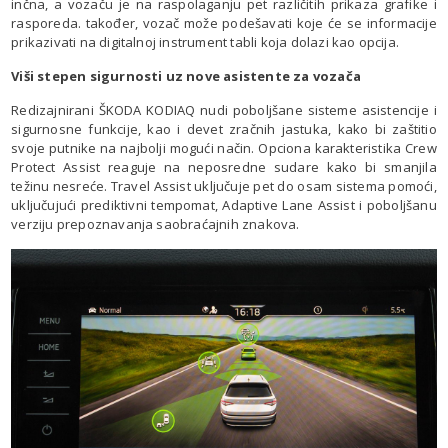
inčna, a vozaču je na raspolaganju pet različitih prikaza grafike i
rasporeda. također, vozač može podešavati koje će se informacije
prikazivati na digitalnoj instrument tabli koja dolazi kao opcija.
Viši stepen sigurnosti uz nove asistente za vozača
Redizajnirani ŠKODA KODIAQ nudi poboljšane sisteme asistencije i
sigurnosne funkcije, kao i devet zračnih jastuka, kako bi zaštitio
svoje putnike na najbolji mogući način. Opciona karakteristika Crew
Protect Assist reaguje na neposredne sudare kako bi smanjila
težinu nesreće. Travel Assist uključuje pet do osam sistema pomoći,
uključujući prediktivni tempomat, Adaptive Lane Assist i poboljšanu
verziju prepoznavanja saobraćajnih znakova.