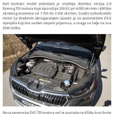
Naš testirani model pokretala je snažnija dizelska verzija 2.0
litrenog TDI motora koja isporučuje 200 KS pri 4.000 okr/min i 400 Nm
okretnog momenta od 1.750 do 3.500 okr/min. Snažni turbodizelski
motor sa direktnim ubrizgavanjem uparen je sa automatskim DSG
mjenjače koji ima sedam stepeni prijenosa, a snaga se šalje na sva
četiri točka.
Nova generacija EVO TDI motora već je poznata na tržištu kroz broje