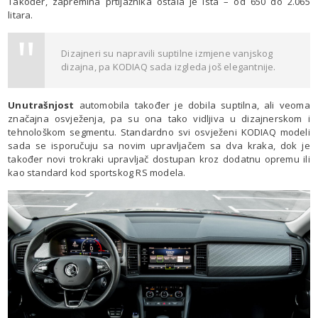
Također, zapremina prtljažnika ostala je ista – od 650 do 2.065
litara.
Dizajneri su napravili suptilne izmjene vanjskog
dizajna, pa KODIAQ sada izgleda još elegantnije.
Unutrašnjost
automobila također je dobila suptilna, ali veoma
značajna osvježenja, pa su ona tako vidljiva u dizajnerskom i
tehnološkom segmentu. Standardno svi osvježeni KODIAQ modeli
sada se isporučuju sa novim upravljačem sa dva kraka, dok je
također novi trokraki upravljač dostupan kroz dodatnu opremu ili
kao standard kod sportskog RS modela.