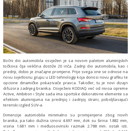
Bočni dio automobila osvježen je sa novom paletom aluminijskih
točkova čija veličina dostiže 20 inča. Zadnji dio automobila, kao i
prednji, dobio je značajne promjene. Prije svega one se odnose na
novu svjetlosnu grupu u LED tehnologiji koja donosi novu grafiku te
opcione dinamičke pokazivače pravca. Također, tu je novi dizajn
difuzora zadnjeg branika. Osvježeni KODIAQ već od nivoa opreme
Active, Ambition i Style sada ima sportske dekorativne elemente sa
efektom aluminijuma na prednjoj i zadnjoj strani, poboljšavajući
terenski izgled SUV-a.
Dimenzije automobila minimalno su promijenjene zbog novih
branika, pa tako dužina iznosi 4.697 mm, dok su širina 1.882 mm,
visina 1.681 mm i međuosovinski razmak 2.788 mm. ostali isti.