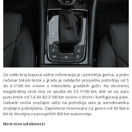
Za veliki broj kupaca važna informacija je i potrošnja goriva, a putni
računar tokom testa u gradu je zabilježio prosječnu potrošnju od 5
do 9 l/100 km ovisno o intenzitetu gradskih gužvi. Na otvorenoj
magistralnoj cesti ona se spušta do 5,5 l/100 km, dok se na auto
putu kreće od 7,6 do 8,5 l/100 km ovisno o brzini i konfiguraciji puta.
Gabariti vozila značajno utiču na potrošnju iako je aerodinamika
značajno poboljšana. Zapremina rezervoara za gorivo od 60 litara
bit će dovoljna za prosječnih 650 km autonomije.
Novi nivo udobnosti