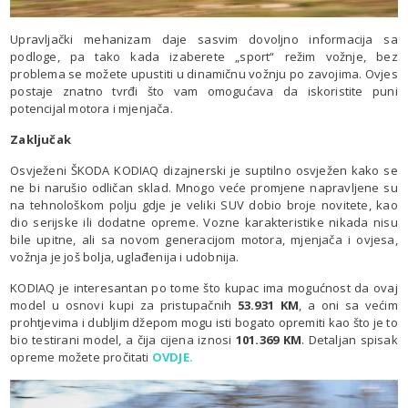
Upravljački mehanizam daje sasvim dovoljno informacija sa
podloge, pa tako kada izaberete „sport“ režim vožnje, bez
problema se možete upustiti u dinamičnu vožnju po zavojima. Ovjes
postaje znatno tvrđi što vam omogućava da iskoristite puni
potencijal motora i mjenjača.
Zaključak
Osvježeni ŠKODA KODIAQ dizajnerski je suptilno osvježen kako se
ne bi narušio odličan sklad. Mnogo veće promjene napravljene su
na tehnološkom polju gdje je veliki SUV dobio broje novitete, kao
dio serijske ili dodatne opreme. Vozne karakteristike nikada nisu
bile upitne, ali sa novom generacijom motora, mjenjača i ovjesa,
vožnja je još bolja, uglađenija i udobnija.
KODIAQ je interesantan po tome što kupac ima mogućnost da ovaj
model u osnovi kupi za pristupačnih
53.931 KM
, a oni sa većim
prohtjevima i dubljim džepom mogu isti bogato opremiti kao što je to
bio testirani model, a čija cijena iznosi
101.369 KM
. Detaljan spisak
opreme možete pročitati
OVDJE
.