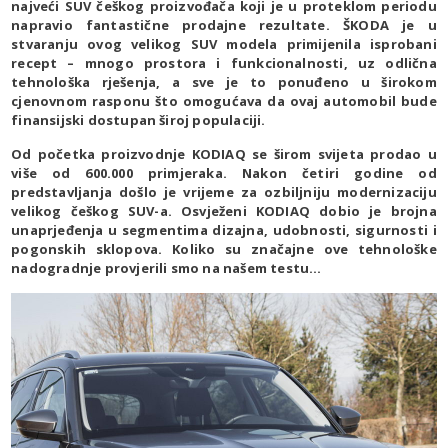
najveći SUV češkog proizvođača koji je u proteklom periodu
napravio fantastične prodajne rezultate. ŠKODA je u
stvaranju ovog velikog SUV modela primijenila isprobani
recept – mnogo prostora i funkcionalnosti, uz odlična
tehnološka rješenja, a sve je to ponuđeno u širokom
cjenovnom rasponu što omogućava da ovaj automobil bude
finansijski dostupan široj populaciji.
Od početka proizvodnje KODIAQ se širom svijeta prodao u
više od 600.000 primjeraka. Nakon četiri godine od
predstavljanja došlo je vrijeme za ozbiljniju modernizaciju
velikog češkog SUV-a. Osvježeni KODIAQ dobio je brojna
unaprjeđenja u segmentima dizajna, udobnosti, sigurnosti i
pogonskih sklopova. Koliko su značajne ove tehnološke
nadogradnje provjerili smo na našem testu…