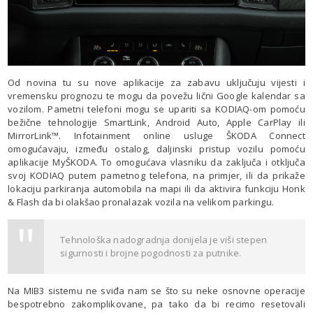
Od novina tu su nove aplikacije za zabavu uključuju vijesti i
vremensku prognozu te mogu da povežu lični Google kalendar sa
vozilom. Pametni telefoni mogu se upariti sa KODIAQ-om pomoću
bežične tehnologije SmartLink, Android Auto, Apple CarPlay ili
MirrorLink™. Infotainment online usluge ŠKODA Connect
omogućavaju, između ostalog, daljinski pristup vozilu pomoću
aplikacije MyŠKODA. To omogućava vlasniku da zaključa i otključa
svoj KODIAQ putem pametnog telefona, na primjer, ili da prikaže
lokaciju parkiranja automobila na mapi ili da aktivira funkciju Honk
& Flash da bi olakšao pronalazak vozila na velikom parkingu.
Tehnološka nadogradnja donijela je viši stepen
sigurnosti i brojne pogodnosti za putnike.
Na MIB3 sistemu ne sviđa nam se što su neke osnovne operacije
bespotrebno zakomplikovane, pa tako da bi recimo resetovali