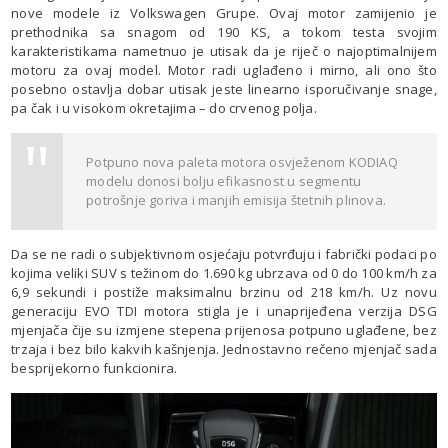
nove modele iz Volkswagen Grupe. Ovaj motor zamijenio je
prethodnika sa snagom od 190 KS, a tokom testa svojim
karakteristikama nametnuo je utisak da je riječ o najoptimalnijem
motoru za ovaj model. Motor radi uglađeno i mirno, ali ono što
posebno ostavlja dobar utisak jeste linearno isporučivanje snage,
pa čak i u visokom okretajima – do crvenog polja.
Potpuno nova paleta motora osvježenom KODIAQ
modelu donosi bolju efikasnost u segmentu
potrošnje goriva i manjih emisija štetnih plinova.
Da se ne radi o subjektivnom osjećaju potvrđuju i fabrički podaci po
kojima veliki SUV s težinom do 1.690 kg ubrzava od 0 do 100 km/h za
6,9 sekundi i postiže maksimalnu brzinu od 218 km/h. Uz novu
generaciju EVO TDI motora stigla je i unaprijeđena verzija DSG
mjenjača čije su izmjene stepena prijenosa potpuno uglađene, bez
trzaja i bez bilo kakvih kašnjenja. Jednostavno rečeno mjenjač sada
besprijekorno funkcionira.