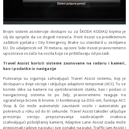
Brojni sistemi asistencije dostupni su za ŠKODA KODIAQ kojima je
cilj da spriječe da se dogodi nesreća. Front Assist sa prediktivnom
zaštitom pješaka i City Emergency Brake su standard u zemljama
EU. Do udaljenosti od 70 metara, opcioni Side Assist pravovremeno
upozorava vozača na vozila koja se približavaju od pozadi.
Travel Assist koristi sisteme zasnovane na radaru i kameri,
kao i podatke iz navigacije
Putovanja su sigurnija zahvaljujući Travel Assist sistemu, koji je
dostupan u dvije verzije i uključuje adaptivni tempomat (ACC). Tu se
koriste slike sa kamere na vjetrobranskom staklu, kao i podaci iz
navigacionog sistema te po želji, pravovremeno reaguje na
ograničenja brzine ili krivine. U kombinaciji sa DSG-om, funkcija ACC
Stop & Go može automatski zaustaviti vozilo i automatski ga
pokrenuti u roku od do tri sekunde. Travel Assist također uključuje
precizniju verziju prepoznavanja saobraćajnih znakova
(zahvaljujući poboljšanoj kameri), Adaptive Lane Assist (sada može
prepoznati radove na putu i sve oznake na putu), Traffic Jam Assist i