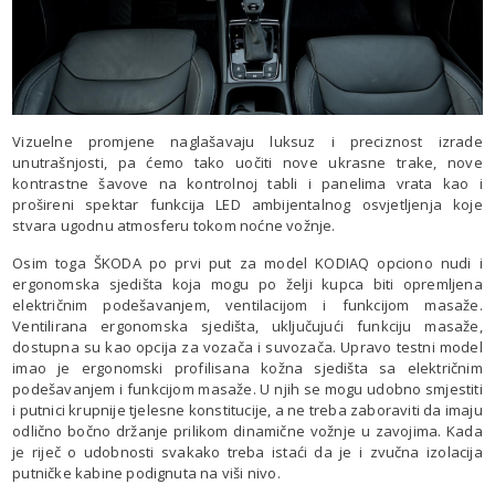
Vizuelne promjene naglašavaju luksuz i preciznost izrade
unutrašnjosti, pa ćemo tako uočiti nove ukrasne trake, nove
kontrastne šavove na kontrolnoj tabli i panelima vrata kao i
prošireni spektar funkcija LED ambijentalnog osvjetljenja koje
stvara ugodnu atmosferu tokom noćne vožnje.
Osim toga ŠKODA po prvi put za model KODIAQ opciono nudi i
ergonomska sjedišta koja mogu po želji kupca biti opremljena
električnim podešavanjem, ventilacijom i funkcijom masaže.
Ventilirana ergonomska sjedišta, uključujući funkciju masaže,
dostupna su kao opcija za vozača i suvozača. Upravo testni model
imao je ergonomski profilisana kožna sjedišta sa električnim
podešavanjem i funkcijom masaže. U njih se mogu udobno smjestiti
i putnici krupnije tjelesne konstitucije, a ne treba zaboraviti da imaju
odlično bočno držanje prilikom dinamične vožnje u zavojima. Kada
je riječ o udobnosti svakako treba istaći da je i zvučna izolacija
putničke kabine podignuta na viši nivo.