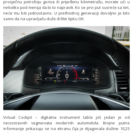
prosječnu potrošnju goriva ili prijeđenu kilometražu, morate ući u
nekoliko pod menija da bi to napravili. Ko se prvi put susreće sa tim,
neće mu biti jednostavno. U prethodnoj generaciji dovoljno je bilo
samo da na upravljaču duže držite tipku OK.
Virtual Cockpit – digitalna instrument tabla još jedan je od
neizostavnih segmenata modernih automobila. Brojne putne
informacije prikazuju se na ekranu čija je dijagonala dužine 10,25