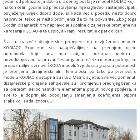
Jedan od pokazatelja dobro urađenog posla je i model KODIAQ koji i
nakon četiri godine od predstavljanja nije izgledao zastarjelo. Ipak,
osvježenje uvijek dobro dođe, ali kada već u početku nešto dobro
napravite, teško je nešto promijeniti da to ne pokvarite. Zbog toga
Škodin dizajnerski tim napravio je suptilne dizajnerske promjene na
karoseriji KODIAQ-a te uspio, a krajnji rezultat je opet odličan.
Šta su najveće dizajnerske promjene na osvježenom modelu
KODIAQ? Promjene su najupečatljivije na prednjem dijelu
automobila koji sada ima izdignut poklopac motora i
novodizajniranu, uspravnu šestougaonu rešetku motora po kojoj su
prepoznatljivi svi novi ŠKODA modeli. Svjetlosna grupa u potpunosti
je promjena, dizajnerski ali i tehnološki, pa tako po prvi put u
modelu KODIAQ dostupna su i LED Matrix svjetla. Sve već pomenuti
dizajnerske promjene zahtijevale su i promjenu i prednjeg branika
sa pletećim aerodinamičkim elementima poput novog spojlera, a
sve to je doprinijelo poboljšanju smanjenja koeficijenta otpora
zraka koji sada iznosi 0,31.