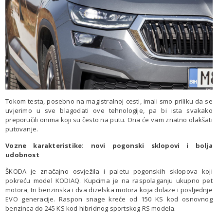
Tokom testa, posebno na magistralnoj cesti, imali smo priliku da se
uvjerimo u sve blagodati ove tehnologije, pa bi ista svakako
preporučili onima koji su često na putu. Ona će vam znatno olakšati
putovanje.
Vozne karakteristike: novi pogonski sklopovi i bolja
udobnost
ŠKODA je značajno osvježila i paletu pogonskih sklopova koji
pokreću model KODIAQ. Kupcima je na raspolaganju ukupno pet
motora, tri benzinska i dva dizelska motora koja dolaze i posljednje
EVO generacije. Raspon snage kreće od 150 KS kod osnovnog
benzinca do 245 KS kod hibridnog sportskog RS modela.