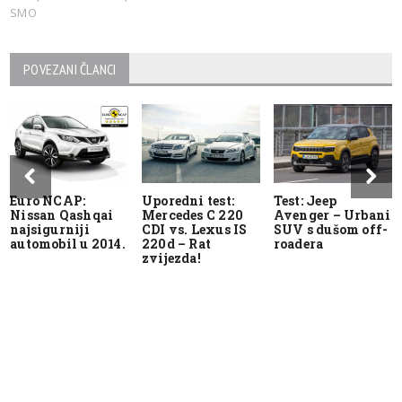
SMO
POVEZANI ČLANCI
Euro NCAP:
Uporedni test:
Test: Jeep
Nissan Qashqai
Mercedes C 220
Avenger – Urbani
najsigurniji
CDI vs. Lexus IS
SUV s dušom off-
automobil u 2014.
220d – Rat
roadera
zvijezda!